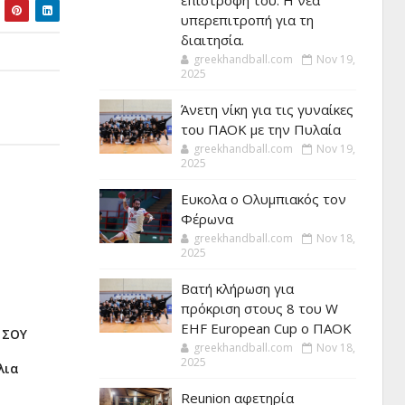
επιστροφή του. Η νέα
υπερεπιτροπή για τη
διαιτησία.
greekhandball.com
Nov 19,
2025
Άνετη νίκη για τις γυναίκες
του ΠΑΟΚ με την Πυλαία
greekhandball.com
Nov 19,
2025
Ευκολα ο Ολυμπιακός τον
Φέρωνα
greekhandball.com
Nov 18,
2025
Βατή κλήρωση για
πρόκριση στους 8 του W
EHF European Cup ο ΠΑΟΚ
 ΣΟΥ
greekhandball.com
Nov 18,
2025
λια
Reunion αφετηρία