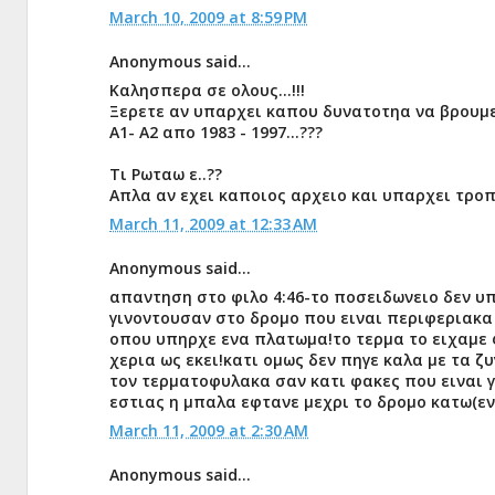
March 10, 2009 at 8:59 PM
Anonymous said...
Καλησπερα σε ολους...!!!
Ξερετε αν υπαρχει καπου δυνατοτηα να βρουμε
Α1- Α2 απο 1983 - 1997...???
Τι Ρωταω ε..??
Απλα αν εχει καποιος αρχειο και υπαρχει τροπο
March 11, 2009 at 12:33 AM
Anonymous said...
απαντηση στο φιλο 4:46-το ποσειδωνειο δεν υπ
γινοντουσαν στο δρομο που ειναι περιφεριακα
οπου υπηρχε ενα πλατωμα!το τερμα το ειχαμε φ
χερια ως εκει!κατι ομως δεν πηγε καλα με τα 
τον τερματοφυλακα σαν κατι φακες που ειναι γ
εστιας η μπαλα εφτανε μεχρι το δρομο κατω(ενα
March 11, 2009 at 2:30 AM
Anonymous said...