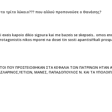
στο τρίτο λύκειο??? που αλλού προπονούσε ο Θανάσης?
rxi exeis kapoio dikio sigoura kai me bazeis se skepseis.. omos e
rotagonistis nikos mporei na dosei tin sosti apantisi!!kali pros
ΑΥΤΟΙ ΠΟΥ ΠΡΟΣΓΕΙΩΘΗΚΑΝ ΣΤΑ ΚΕΦΑΛΙΑ ΤΩΝ ΠΑΤΡΙΝΩΝ ΗΤΑΝ 
ΣΛΑΡΙΝΟΣ,ΥΕΤΙΩΝ, ΜΑΝΕΣ, ΠΑΠΑΔΟΠΟΥΛΟΣ Ν. ΚΑΙ ΤΑ ΥΠΟΛΟΙΠ