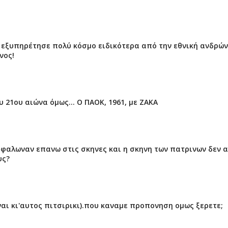
ι εξυπηρέτησε πολύ κόσμο ειδικότερα από την εθνική ανδρών
νος!
υ 21ου αιώνα όμως... Ο ΠΑΟΚ, 1961, με ΖΑΚΑ
ρφαλωναν επανω στις σκηνες και η σκηνη των πατρινων δεν 
υς?
ιναι κι'αυτος πιτσιρικι).που καναμε προπονηση ομως ξερετε;