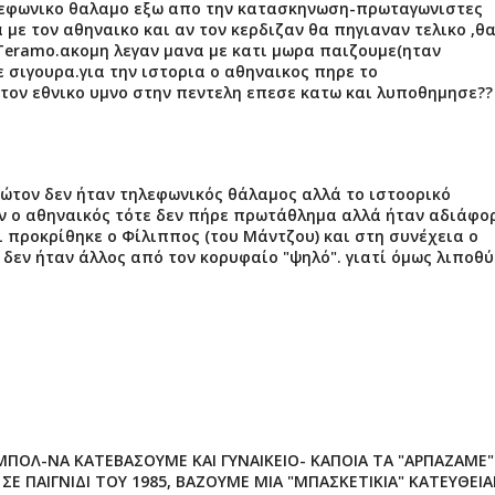
 τηλεφωνικο θαλαμο εξω απο την κατασκηνωση-πρωταγωνιστες
με τον αθηναικο και αν τον κερδιζαν θα πηγιαναν τελικο ,θ
Teramo.ακομη λεγαν μανα με κατι μωρα παιζουμε(ηταν
ε σιγουρα.για την ιστορια ο αθηναικος πηρε το
τον εθνικο υμνο στην πεντελη επεσε κατω και λυποθημησε??
ρώτον δεν ήταν τηλεφωνικός θάλαμος αλλά το ιστοορικό
ν ο αθηναικός τότε δεν πήρε πρωτάθλημα αλλά ήταν αδιάφο
 προκρίθηκε ο Φίλιππος (του Μάντζου) και στη συνέχεια ο
 δεν ήταν άλλος από τον κορυφαίο "ψηλό". γιατί όμως λιποθύ
ΜΠΟΛ-ΝΑ ΚΑΤΕΒΑΣΟΥΜΕ ΚΑΙ ΓΥΝΑΙΚΕΙΟ- ΚΑΠΟΙΑ ΤΑ "ΑΡΠΑΖΑΜΕ"
ΣΕ ΠΑΙΓΝΙΔΙ ΤΟΥ 1985, ΒΑΖΟΥΜΕ ΜΙΑ "ΜΠΑΣΚΕΤΙΚΙΑ" ΚΑΤΕΥΘΕΙΑ