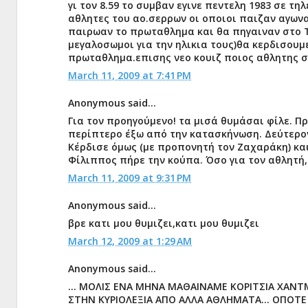
γι τον 8.59 το συμβαν εγινε πεντελη 1983 σε
αθλητες του αο.σερρων οι οποιοι παιζαν αγωνα 
παιρωαν το πρωταθλημα και θα πηγαιναν στο 
μεγαλοσωμοι για την ηλικια τους)θα κερδισουμ
πρωταθλημα.επισης νεο κουιζ ποιος αθλητης σ
March 11, 2009 at 7:41 PM
Anonymous said...
Για τον προηγούμενο! τα μισά θυμάσαι φίλε. Π
περίπτερο έξω από την κατασκήνωση. Δεύτερο
Κέρδισε όμως (με προπονητή τον Ζαχαράκη) και
Φίλιππος πήρε την κούπα. Όσο για τον αθλητή,
March 11, 2009 at 9:31 PM
Anonymous said...
βρε κατι μου θυμιζει,κατι μου θυμιζει
March 12, 2009 at 1:29 AM
Anonymous said...
... ΜΟΛΙΣ ΕΝΑ ΜΗΝΑ ΜΑΘΑΙΝΑΜΕ ΚΟΡΙΤΣΙΑ ΧΑΝΤ
ΣΤΗΝ ΚΥΡΙΟΛΕΞΙΑ ΑΠΟ ΑΛΛΑ ΑΘΛΗΜΑΤΑ... ΟΠΟΤΕ 