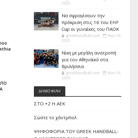
2025
Να σφραγίσουν την
πρόκριση στις 16 του EHF
Cup οι γυναίκες του ΠΑΟΚ
greekhandball.com
Nov 16,
2025
nnoo
pathia
Νίκη με μεγάλη ανατροπή
για τον Αθηναϊκό στα
Βριλήσσια
greekhandball.com
Nov 16,
2025
ΑΠΟ
Α
ΔΗΜΟΦΙΛΗ
ΣΤΟ +2 Η ΑΕΚ
Σώστε το χάντμπολ
ΨΗΦΟΦΟΡΙΑ ΤΟΥ GREEK HANDBALL-