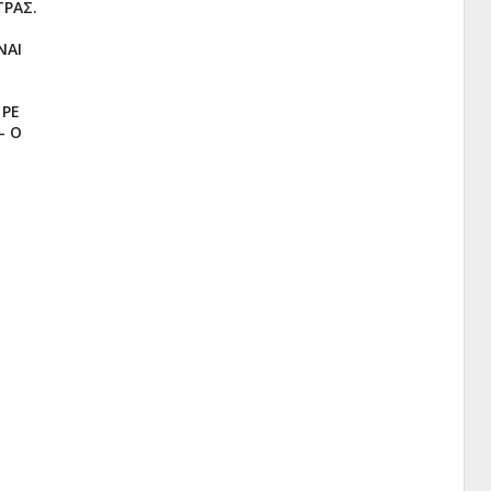
ΤΡΑΣ.
ΝΑΙ
 ΡΕ
- Ο