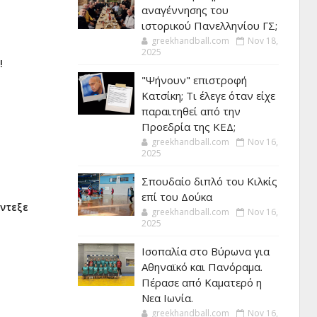
αναγέννησης του
ιστορικού Πανελληνίου ΓΣ;
greekhandball.com
Nov 18,
2025
!
"Ψήνουν" επιστροφή
Κατσίκη; Τι έλεγε όταν είχε
παραιτηθεί από την
Προεδρία της ΚΕΔ;
greekhandball.com
Nov 16,
2025
Σπουδαίο διπλό του Κιλκίς
επί του Δούκα
αντεξε
greekhandball.com
Nov 16,
2025
Ισοπαλία στο Βύρωνα για
Αθηναϊκό και Πανόραμα.
Πέρασε από Καματερό η
Νεα Ιωνία.
greekhandball.com
Nov 16,