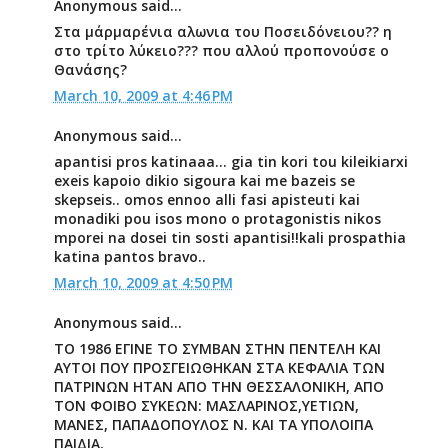
Anonymous said...
Στα μάρμαρένια αλωνια του Ποσειδόνειου?? η
στο τρίτο λύκειο??? που αλλού προπονούσε ο
Θανάσης?
March 10, 2009 at 4:46 PM
Anonymous said...
apantisi pros katinaaa... gia tin kori tou kileikiarxi
exeis kapoio dikio sigoura kai me bazeis se
skepseis.. omos ennoo alli fasi apisteuti kai
monadiki pou isos mono o protagonistis nikos
mporei na dosei tin sosti apantisi!!kali prospathia
katina pantos bravo..
March 10, 2009 at 4:50 PM
Anonymous said...
TΟ 1986 ΕΓΙΝΕ ΤΟ ΣΥΜΒΑΝ ΣΤΗΝ ΠΕΝΤΕΛΗ ΚΑΙ
ΑΥΤΟΙ ΠΟΥ ΠΡΟΣΓΕΙΩΘΗΚΑΝ ΣΤΑ ΚΕΦΑΛΙΑ ΤΩΝ
ΠΑΤΡΙΝΩΝ ΗΤΑΝ ΑΠΟ ΤΗΝ ΘΕΣΣΑΛΟΝΙΚΗ, ΑΠΟ
ΤΟΝ ΦΟΙΒΟ ΣΥΚΕΩΝ: ΜΑΣΛΑΡΙΝΟΣ,ΥΕΤΙΩΝ,
ΜΑΝΕΣ, ΠΑΠΑΔΟΠΟΥΛΟΣ Ν. ΚΑΙ ΤΑ ΥΠΟΛΟΙΠΑ
ΠΑΙΔΙΑ.