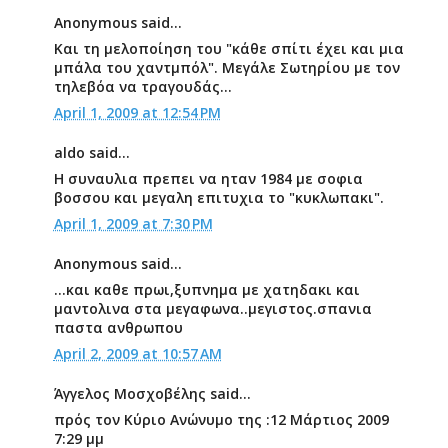
Anonymous said...
Και τη μελοποίηση του "κάθε σπίτι έχει και μια
μπάλα του χαντμπόλ". Μεγάλε Σωτηρίου με τον
τηλεβόα να τραγουδάς...
April 1, 2009 at 12:54 PM
aldo said...
Η συναυλια πρεπει να ηταν 1984 με σοφια
βοσσου και μεγαλη επιτυχια το "κυκλωπακι".
April 1, 2009 at 7:30 PM
Anonymous said...
...και καθε πρωι,ξυπνημα με χατηδακι και
μαντολινα στα μεγαφωνα..μεγιστος.σπανια
παστα ανθρωπου
April 2, 2009 at 10:57 AM
Άγγελος Μοσχοβέλης said...
πρός τον Κύριο Ανώνυμο της :12 Μάρτιος 2009
7:29 μμ