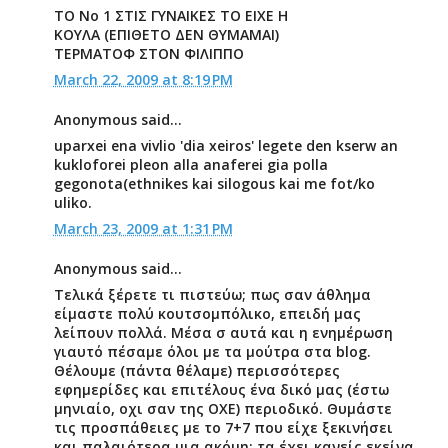
ΤΟ Νο 1 ΣΤΙΣ ΓΥΝΑΙΚΕΣ ΤΟ ΕΙΧΕ Η
ΚΟΥΛΑ (ΕΠΙΘΕΤΟ ΔΕΝ ΘΥΜΑΜΑΙ)
ΤΕΡΜΑΤΟΦ ΣΤΟΝ ΦΙΛΙΠΠΟ
March 22, 2009 at 8:19 PM
Anonymous said...
uparxei ena vivlio 'dia xeiros' legete den kserw an
kukloforei pleon alla anaferei gia polla
gegonota(ethnikes kai silogous kai me fot/ko
uliko.
March 23, 2009 at 1:31 PM
Anonymous said...
Τελικά ξέρετε τι πιστεύω; πως σαν άθλημα
είμαστε πολύ κουτσομπόλικο, επειδή μας
λείπουν πολλά. Μέσα σ αυτά και η ενημέρωση
γιαυτό πέσαμε όλοι με τα μούτρα στα blog.
Θέλουμε (πάντα θέλαμε) περισσότερες
εφημερίδες και επιτέλους ένα δικό μας (έστω
μηνιαίο, οχι σαν της ΟΧΕ) περιοδικό. Θυμάστε
τις προσπάθειες με το 7+7 που είχε ξεκινήσει
και παλαιότερα μια ακόμη; τα έχει κανείς εκείνα