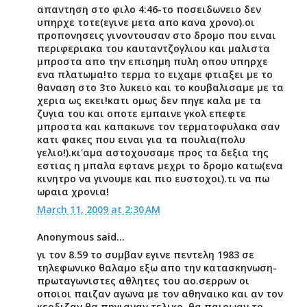
απαντηση στο φιλο 4:46-το ποσειδωνειο δεν
υπηρχε τοτε(εγινε μετα απο κανα χρονο).οι
προπονησεις γινοντουσαν στο δρομο που ειναι
περιφεριακα του καυταντζογλιου και μαλιστα
μπροστα απο την επισημη πυλη οπου υπηρχε
ενα πλατωμα!το τερμα το ειχαμε φτιαξει με το
θαναση στο 3το λυκειο και το κουβαλισαμε με τα
χερια ως εκει!κατι ομως δεν πηγε καλα με τα
ζυγια του και οποτε εμπαινε γκολ επεφτε
μπροστα και καπακωνε τον τερματοφυλακα σαν
κατι φακες που ειναι για τα πουλια(πολυ
γελιο!).κι'αμα αστοχουσαμε προς τα δεξια της
εστιας η μπαλα εφτανε μεχρι το δρομο κατω(ενα
κινητρο να γινουμε και πιο ευστοχοι).τι να πω
ωραια χρονια!
March 11, 2009 at 2:30 AM
Anonymous said...
γι τον 8.59 το συμβαν εγινε πεντελη 1983 σε
τηλεφωνικο θαλαμο εξω απο την κατασκηνωση-
πρωταγωνιστες αθλητες του αο.σερρων οι
οποιοι παιζαν αγωνα με τον αθηναικο και αν τον
κερδιζαν θα πηγιαναν τελικο ,θα παιρωαν το