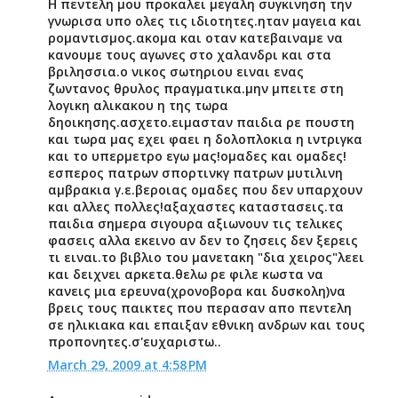
Η πεντελη μου προκαλει μεγαλη συγκινηση την
γνωρισα υπο ολες τις ιδιοτητες.ηταν μαγεια και
ρομαντισμος.ακομα και οταν κατεβαιναμε να
κανουμε τους αγωνες στο χαλανδρι και στα
βριλησσια.ο νικος σωτηριου ειναι ενας
ζωντανος θρυλος πραγματικα.μην μπειτε στη
λογικη αλικακου η της τωρα
δηοικησης.ασχετο.ειμασταν παιδια ρε πουστη
και τωρα μας εχει φαει η δολοπλοκια η ιντριγκα
και το υπερμετρο εγω μας!ομαδες και ομαδες!
εσπερος πατρων σπορτινκγ πατρων μυτιλινη
αμβρακια γ.ε.βεροιας ομαδες που δεν υπαρχουν
και αλλες πολλες!αξαχαστες καταστασεις.τα
παιδια σημερα σιγουρα αξιωνουν τις τελικες
φασεις αλλα εκεινο αν δεν το ζησεις δεν ξερεις
τι ειναι.το βιβλιο του μανετακη "δια χειρος"λεει
και δειχνει αρκετα.θελω ρε φιλε κωστα να
κανεις μια ερευνα(χρονοβορα και δυσκολη)να
βρεις τους παικτες που περασαν απο πεντελη
σε ηλικιακα και επαιξαν εθνικη ανδρων και τους
προπονητες.σ'ευχαριστω..
March 29, 2009 at 4:58 PM