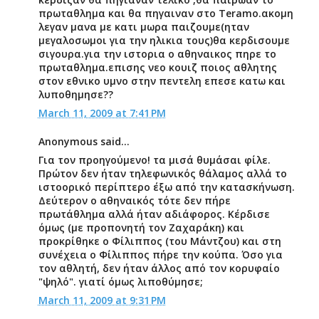
πρωταθλημα και θα πηγαιναν στο Teramo.ακομη
λεγαν μανα με κατι μωρα παιζουμε(ηταν
μεγαλοσωμοι για την ηλικια τους)θα κερδισουμε
σιγουρα.για την ιστορια ο αθηναικος πηρε το
πρωταθλημα.επισης νεο κουιζ ποιος αθλητης
στον εθνικο υμνο στην πεντελη επεσε κατω και
λυποθημησε??
March 11, 2009 at 7:41 PM
Anonymous said...
Για τον προηγούμενο! τα μισά θυμάσαι φίλε.
Πρώτον δεν ήταν τηλεφωνικός θάλαμος αλλά το
ιστοορικό περίπτερο έξω από την κατασκήνωση.
Δεύτερον ο αθηναικός τότε δεν πήρε
πρωτάθλημα αλλά ήταν αδιάφορος. Κέρδισε
όμως (με προπονητή τον Ζαχαράκη) και
προκρίθηκε ο Φίλιππος (του Μάντζου) και στη
συνέχεια ο Φίλιππος πήρε την κούπα. Όσο για
τον αθλητή, δεν ήταν άλλος από τον κορυφαίο
"ψηλό". γιατί όμως λιποθύμησε;
March 11, 2009 at 9:31 PM