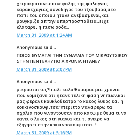
χειροκροτανε.επικεφαλης της φαλαγγας
καρακεχαγιας,συνοδηγος του τζουβαρα,στο
παπι του οποιου ητανε ανεβασμενοι,και
μουγκριζε απ'την υπερπροσπαθεια..ειχε
κλαταρει η πισω ροδα..
March 31, 2009 at 1:24 AM
Anonymous said...
ΠΟΙΟΣ ΘΥΜΑΤΑΙ ΤΗΝ ΣΥΝΑΥΛΙΑ ΤΟΥ ΜΙΚΡΟΥΤΣΙΚΟΥ
ΣΤΗΝ ΠΕΝΤΕΛΗ? ΠΟΙΑ ΧΡΟΝΙΑ ΗΤΑΝΕ?
March 31, 2009 at 2:07 PM
Anonymous said...
μικρουτσικος?!παλι καλα!θυμαμαι μια χρονια
που νομιζανε οτι ητανε τελικη φαση νηπιων,και
μας φερανε κουκλοθεατρο "ο κακος λυκος και η
κοκκινοσκουφιτσα"!περιττο ν'αναφερω τα
σχολια που γινοντουσαν απο κατω,με θεμα τι να
κανει ο λυκος στη γιαγια και τι ονειρο να
εξηγησει στην κοκκινοσκουφιτσα..!
March 31, 2009 at 5:16 PM