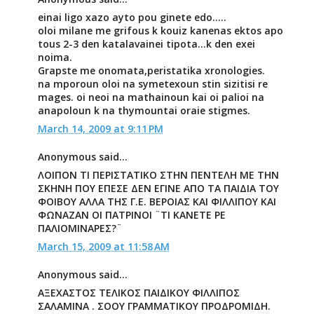
einai ligo xazo ayto pou ginete edo.....
oloi milane me grifous k kouiz kanenas ektos apo
tous 2-3 den katalavainei tipota...k den exei
noima.
Grapste me onomata,peristatika xronologies.
na mporoun oloi na symetexoun stin sizitisi re
mages. oi neoi na mathainoun kai oi palioi na
anapoloun k na thymountai oraie stigmes.
March 14, 2009 at 9:11 PM
Anonymous said...
ΛΟΙΠΟΝ ΤΙ ΠΕΡΙΣΤΑΤΙΚΟ ΣΤΗΝ ΠΕΝΤΕΛΗ ΜΕ ΤΗΝ
ΣΚΗΝΗ ΠΟΥ ΕΠΕΣΕ ΔΕΝ ΕΓΙΝΕ ΑΠΟ ΤΑ ΠΑΙΔΙΑ ΤΟΥ
ΦΟΙΒΟΥ ΑΛΛΑ ΤΗΣ Γ.Ε. ΒΕΡΟΙΑΣ ΚΑΙ ΦΙΛΛΙΠΟΥ ΚΑΙ
ΦΩΝΑΖΑΝ ΟΙ ΠΑΤΡΙΝΟΙ ¨ΤΙ ΚΑΝΕΤΕ ΡΕ
ΠΑΛΙΟΜΙΝΑΡΕΣ?¨
March 15, 2009 at 11:58 AM
Anonymous said...
ΑΞΕΧΑΣΤΟΣ ΤΕΛΙΚΟΣ ΠΑΙΔΙΚΟΥ ΦΙΛΛΙΠΟΣ
ΣΑΛΑΜΙΝΑ . ΣΟΟΥ ΓΡΑΜΜΑΤΙΚΟΥ ΠΡΟΔΡΟΜΙΔΗ.