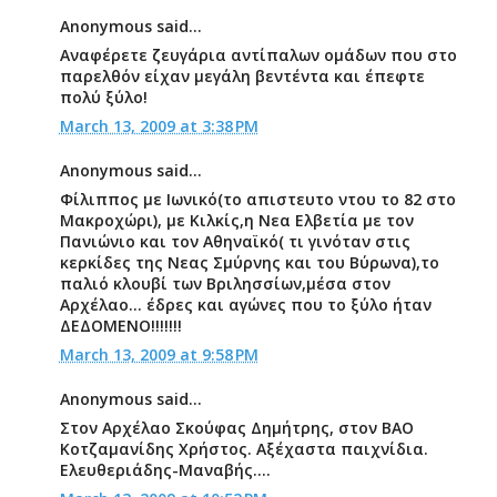
Anonymous said...
Aναφέρετε ζευγάρια αντίπαλων ομάδων που στο
παρελθόν είχαν μεγάλη βεντέντα και έπεφτε
πολύ ξύλο!
March 13, 2009 at 3:38 PM
Anonymous said...
Φίλιππος με Ιωνικό(το απιστευτο ντου το 82 στο
Μακροχώρι), με Κιλκίς,η Νεα Ελβετία με τον
Πανιώνιο και τον Αθηναϊκό( τι γινόταν στις
κερκίδες της Νεας Σμύρνης και του Βύρωνα),το
παλιό κλουβί των Βριλησσίων,μέσα στον
Αρχέλαο... έδρες και αγώνες που το ξύλο ήταν
ΔΕΔΟΜΕΝΟ!!!!!!!
March 13, 2009 at 9:58 PM
Anonymous said...
Στον Αρχέλαο Σκούφας Δημήτρης, στον ΒΑΟ
Κοτζαμανίδης Χρήστος. Αξέχαστα παιχνίδια.
Ελευθεριάδης-Μαναβής....