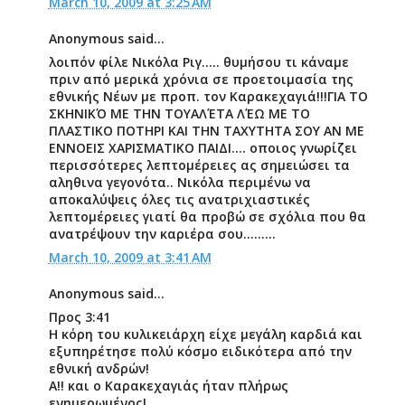
March 10, 2009 at 3:25 AM
Anonymous said...
λοιπόν φίλε Νικόλα Ριγ..... θυμήσου τι κάναμε
πριν από μερικά χρόνια σε προετοιμασία της
εθνικής Νέων με προπ. τον Καρακεχαγιά!!!ΓΙΑ ΤΟ
ΣΚΗΝΙΚΌ ΜΕ ΤΗΝ ΤΟΥΑΛΈΤΑ ΛΈΩ ΜΕ ΤΟ
ΠΛΑΣΤΙΚΟ ΠΟΤΗΡΙ ΚΑΙ ΤΗΝ ΤΑΧΥΤΗΤΑ ΣΟΥ ΑΝ ΜΕ
ΕΝΝΟΕΙΣ ΧΑΡΙΣΜΑΤΙΚΟ ΠΑΙΔΙ.... οποιος γνωρίζει
περισσότερες λεπτομέρειες ας σημειώσει τα
αληθινα γεγονότα.. Νικόλα περιμένω να
αποκαλύψεις όλες τις ανατριχιαστικές
λεπτομέρειες γιατί θα προβώ σε σχόλια που θα
ανατρέψουν την καριέρα σου.........
March 10, 2009 at 3:41 AM
Anonymous said...
Προς 3:41
Η κόρη του κυλικειάρχη είχε μεγάλη καρδιά και
εξυπηρέτησε πολύ κόσμο ειδικότερα από την
εθνική ανδρών!
Α!! και ο Καρακεχαγιάς ήταν πλήρως
ενημερωμένος!