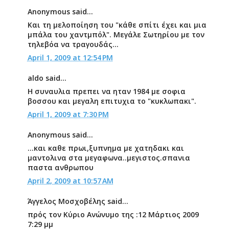
Anonymous said...
Και τη μελοποίηση του "κάθε σπίτι έχει και μια
μπάλα του χαντμπόλ". Μεγάλε Σωτηρίου με τον
τηλεβόα να τραγουδάς...
April 1, 2009 at 12:54 PM
aldo said...
Η συναυλια πρεπει να ηταν 1984 με σοφια
βοσσου και μεγαλη επιτυχια το "κυκλωπακι".
April 1, 2009 at 7:30 PM
Anonymous said...
...και καθε πρωι,ξυπνημα με χατηδακι και
μαντολινα στα μεγαφωνα..μεγιστος.σπανια
παστα ανθρωπου
April 2, 2009 at 10:57 AM
Άγγελος Μοσχοβέλης said...
πρός τον Κύριο Ανώνυμο της :12 Μάρτιος 2009
7:29 μμ