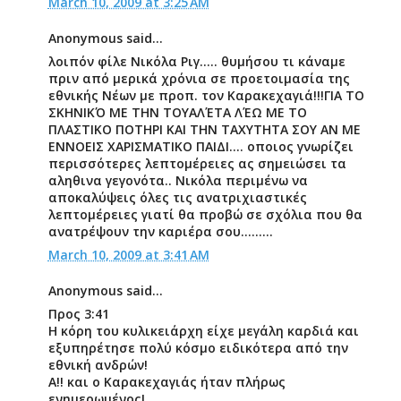
March 10, 2009 at 3:25 AM
Anonymous said...
λοιπόν φίλε Νικόλα Ριγ..... θυμήσου τι κάναμε
πριν από μερικά χρόνια σε προετοιμασία της
εθνικής Νέων με προπ. τον Καρακεχαγιά!!!ΓΙΑ ΤΟ
ΣΚΗΝΙΚΌ ΜΕ ΤΗΝ ΤΟΥΑΛΈΤΑ ΛΈΩ ΜΕ ΤΟ
ΠΛΑΣΤΙΚΟ ΠΟΤΗΡΙ ΚΑΙ ΤΗΝ ΤΑΧΥΤΗΤΑ ΣΟΥ ΑΝ ΜΕ
ΕΝΝΟΕΙΣ ΧΑΡΙΣΜΑΤΙΚΟ ΠΑΙΔΙ.... οποιος γνωρίζει
περισσότερες λεπτομέρειες ας σημειώσει τα
αληθινα γεγονότα.. Νικόλα περιμένω να
αποκαλύψεις όλες τις ανατριχιαστικές
λεπτομέρειες γιατί θα προβώ σε σχόλια που θα
ανατρέψουν την καριέρα σου.........
March 10, 2009 at 3:41 AM
Anonymous said...
Προς 3:41
Η κόρη του κυλικειάρχη είχε μεγάλη καρδιά και
εξυπηρέτησε πολύ κόσμο ειδικότερα από την
εθνική ανδρών!
Α!! και ο Καρακεχαγιάς ήταν πλήρως
ενημερωμένος!