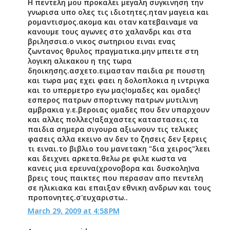
Η πεντελη μου προκαλει μεγαλη συγκινηση την
γνωρισα υπο ολες τις ιδιοτητες.ηταν μαγεια και
ρομαντισμος.ακομα και οταν κατεβαιναμε να
κανουμε τους αγωνες στο χαλανδρι και στα
βριλησσια.ο νικος σωτηριου ειναι ενας
ζωντανος θρυλος πραγματικα.μην μπειτε στη
λογικη αλικακου η της τωρα
δηοικησης.ασχετο.ειμασταν παιδια ρε πουστη
και τωρα μας εχει φαει η δολοπλοκια η ιντριγκα
και το υπερμετρο εγω μας!ομαδες και ομαδες!
εσπερος πατρων σπορτινκγ πατρων μυτιλινη
αμβρακια γ.ε.βεροιας ομαδες που δεν υπαρχουν
και αλλες πολλες!αξαχαστες καταστασεις.τα
παιδια σημερα σιγουρα αξιωνουν τις τελικες
φασεις αλλα εκεινο αν δεν το ζησεις δεν ξερεις
τι ειναι.το βιβλιο του μανετακη "δια χειρος"λεει
και δειχνει αρκετα.θελω ρε φιλε κωστα να
κανεις μια ερευνα(χρονοβορα και δυσκολη)να
βρεις τους παικτες που περασαν απο πεντελη
σε ηλικιακα και επαιξαν εθνικη ανδρων και τους
προπονητες.σ'ευχαριστω..
March 29, 2009 at 4:58 PM