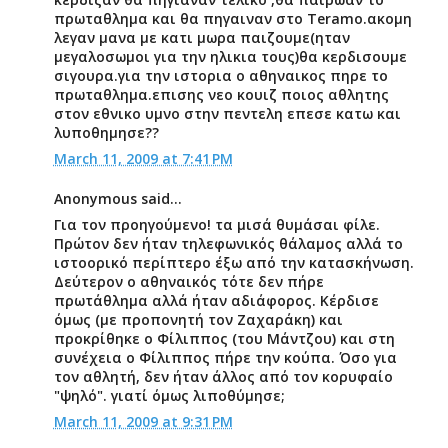
πρωταθλημα και θα πηγαιναν στο Teramo.ακομη
λεγαν μανα με κατι μωρα παιζουμε(ηταν
μεγαλοσωμοι για την ηλικια τους)θα κερδισουμε
σιγουρα.για την ιστορια ο αθηναικος πηρε το
πρωταθλημα.επισης νεο κουιζ ποιος αθλητης
στον εθνικο υμνο στην πεντελη επεσε κατω και
λυποθημησε??
March 11, 2009 at 7:41 PM
Anonymous said...
Για τον προηγούμενο! τα μισά θυμάσαι φίλε.
Πρώτον δεν ήταν τηλεφωνικός θάλαμος αλλά το
ιστοορικό περίπτερο έξω από την κατασκήνωση.
Δεύτερον ο αθηναικός τότε δεν πήρε
πρωτάθλημα αλλά ήταν αδιάφορος. Κέρδισε
όμως (με προπονητή τον Ζαχαράκη) και
προκρίθηκε ο Φίλιππος (του Μάντζου) και στη
συνέχεια ο Φίλιππος πήρε την κούπα. Όσο για
τον αθλητή, δεν ήταν άλλος από τον κορυφαίο
"ψηλό". γιατί όμως λιποθύμησε;
March 11, 2009 at 9:31 PM