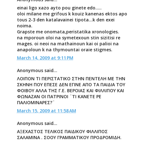
einai ligo xazo ayto pou ginete edo.....
oloi milane me grifous k kouiz kanenas ektos apo
tous 2-3 den katalavainei tipota...k den exei
noima.
Grapste me onomata,peristatika xronologies.
na mporoun oloi na symetexoun stin sizitisi re
mages. oi neoi na mathainoun kai oi palioi na
anapoloun k na thymountai oraie stigmes.
March 14, 2009 at 9:11 PM
Anonymous said...
ΛΟΙΠΟΝ ΤΙ ΠΕΡΙΣΤΑΤΙΚΟ ΣΤΗΝ ΠΕΝΤΕΛΗ ΜΕ ΤΗΝ
ΣΚΗΝΗ ΠΟΥ ΕΠΕΣΕ ΔΕΝ ΕΓΙΝΕ ΑΠΟ ΤΑ ΠΑΙΔΙΑ ΤΟΥ
ΦΟΙΒΟΥ ΑΛΛΑ ΤΗΣ Γ.Ε. ΒΕΡΟΙΑΣ ΚΑΙ ΦΙΛΛΙΠΟΥ ΚΑΙ
ΦΩΝΑΖΑΝ ΟΙ ΠΑΤΡΙΝΟΙ ¨ΤΙ ΚΑΝΕΤΕ ΡΕ
ΠΑΛΙΟΜΙΝΑΡΕΣ?¨
March 15, 2009 at 11:58 AM
Anonymous said...
ΑΞΕΧΑΣΤΟΣ ΤΕΛΙΚΟΣ ΠΑΙΔΙΚΟΥ ΦΙΛΛΙΠΟΣ
ΣΑΛΑΜΙΝΑ . ΣΟΟΥ ΓΡΑΜΜΑΤΙΚΟΥ ΠΡΟΔΡΟΜΙΔΗ.