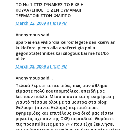
ΤΟ Νο 1 ΣΤΙΣ ΓΥΝΑΙΚΕΣ ΤΟ ΕΙΧΕ Η
ΚΟΥΛΑ (ΕΠΙΘΕΤΟ ΔΕΝ ΘΥΜΑΜΑΙ)
ΤΕΡΜΑΤΟΦ ΣΤΟΝ ΦΙΛΙΠΠΟ
March 22, 2009 at 8:19 PM
Anonymous said...
uparxei ena vivlio 'dia xeiros' legete den kserw an
kukloforei pleon alla anaferei gia polla
gegonota(ethnikes kai silogous kai me fot/ko
uliko.
March 23, 2009 at 1:31 PM
Anonymous said...
Τελικά ξέρετε τι πιστεύω; πως σαν άθλημα
είμαστε πολύ κουτσομπόλικο, επειδή μας
λείπουν πολλά. Μέσα σ αυτά και η ενημέρωση
γιαυτό πέσαμε όλοι με τα μούτρα στα blog.
Θέλουμε (πάντα θέλαμε) περισσότερες
εφημερίδες και επιτέλους ένα δικό μας (έστω
μηνιαίο, οχι σαν της ΟΧΕ) περιοδικό. Θυμάστε
τις προσπάθειες με το 7+7 που είχε ξεκινήσει
και παλαιότερα μια ακόμη; τα έχει κανείς εκείνα