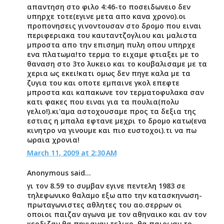
απαντηση στο φιλο 4:46-το ποσειδωνειο δεν
υπηρχε τοτε(εγινε μετα απο κανα χρονο).οι
προπονησεις γινοντουσαν στο δρομο που ειναι
περιφεριακα του καυταντζογλιου και μαλιστα
μπροστα απο την επισημη πυλη οπου υπηρχε
ενα πλατωμα!το τερμα το ειχαμε φτιαξει με το
θαναση στο 3το λυκειο και το κουβαλισαμε με τα
χερια ως εκει!κατι ομως δεν πηγε καλα με τα
ζυγια του και οποτε εμπαινε γκολ επεφτε
μπροστα και καπακωνε τον τερματοφυλακα σαν
κατι φακες που ειναι για τα πουλια(πολυ
γελιο!).κι'αμα αστοχουσαμε προς τα δεξια της
εστιας η μπαλα εφτανε μεχρι το δρομο κατω(ενα
κινητρο να γινουμε και πιο ευστοχοι).τι να πω
ωραια χρονια!
March 11, 2009 at 2:30 AM
Anonymous said...
γι τον 8.59 το συμβαν εγινε πεντελη 1983 σε
τηλεφωνικο θαλαμο εξω απο την κατασκηνωση-
πρωταγωνιστες αθλητες του αο.σερρων οι
οποιοι παιζαν αγωνα με τον αθηναικο και αν τον
κερδιζαν θα πηγιαναν τελικο ,θα παιρωαν το