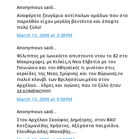
Anonymous said...
Aναφέρετε ζευγάρια αντίπαλων ομάδων που στο
παρελθόν είχαν μεγάλη βεντέντα και έπεφτε
πολύ ξύλο!
March 13, 2009 at 3:38 PM
Anonymous said...
Φίλιππος με Ιωνικό(το απιστευτο ντου το 82 στο
Μακροχώρι), με Κιλκίς,η Νεα Ελβετία με τον
Πανιώνιο και τον Αθηναϊκό( τι γινόταν στις
κερκίδες της Νεας Σμύρνης και του Βύρωνα),το
παλιό κλουβί των Βριλησσίων,μέσα στον
Αρχέλαο... έδρες και αγώνες που το ξύλο ήταν
ΔΕΔΟΜΕΝΟ!!!!!!!
March 13, 2009 at 9:58 PM
Anonymous said...
Στον Αρχέλαο Σκούφας Δημήτρης, στον ΒΑΟ
Κοτζαμανίδης Χρήστος. Αξέχαστα παιχνίδια.
Ελευθεριάδης-Μαναβής....