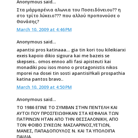
Anonymous said...
Στα μάρμαρένια αλωνια του Ποσειδόνειου?? η
στο τρίτο λύκειο??? που αλλού προπονούσε ο
Θανάσης?
March 10, 2009 at 4:46 PM
Anonymous said...
apantisi pros katinaaa... gia tin kori tou kileikiarxi
exeis kapoio dikio sigoura kai me bazeis se
skepseis.. omos ennoo alli fasi apisteuti kai
monadiki pou isos mono o protagonistis nikos
mporei na dosei tin sosti apantisi!!kali prospathia
katina pantos bravo..
March 10, 2009 at 4:50 PM
Anonymous said...
TΟ 1986 ΕΓΙΝΕ ΤΟ ΣΥΜΒΑΝ ΣΤΗΝ ΠΕΝΤΕΛΗ ΚΑΙ
ΑΥΤΟΙ ΠΟΥ ΠΡΟΣΓΕΙΩΘΗΚΑΝ ΣΤΑ ΚΕΦΑΛΙΑ ΤΩΝ
ΠΑΤΡΙΝΩΝ ΗΤΑΝ ΑΠΟ ΤΗΝ ΘΕΣΣΑΛΟΝΙΚΗ, ΑΠΟ
ΤΟΝ ΦΟΙΒΟ ΣΥΚΕΩΝ: ΜΑΣΛΑΡΙΝΟΣ,ΥΕΤΙΩΝ,
ΜΑΝΕΣ, ΠΑΠΑΔΟΠΟΥΛΟΣ Ν. ΚΑΙ ΤΑ ΥΠΟΛΟΙΠΑ
ΠΑΙΔΙΑ.