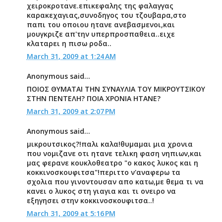
χειροκροτανε.επικεφαλης της φαλαγγας
καρακεχαγιας,συνοδηγος του τζουβαρα,στο
παπι του οποιου ητανε ανεβασμενοι,και
μουγκριζε απ'την υπερπροσπαθεια..ειχε
κλαταρει η πισω ροδα..
March 31, 2009 at 1:24 AM
Anonymous said...
ΠΟΙΟΣ ΘΥΜΑΤΑΙ ΤΗΝ ΣΥΝΑΥΛΙΑ ΤΟΥ ΜΙΚΡΟΥΤΣΙΚΟΥ
ΣΤΗΝ ΠΕΝΤΕΛΗ? ΠΟΙΑ ΧΡΟΝΙΑ ΗΤΑΝΕ?
March 31, 2009 at 2:07 PM
Anonymous said...
μικρουτσικος?!παλι καλα!θυμαμαι μια χρονια
που νομιζανε οτι ητανε τελικη φαση νηπιων,και
μας φερανε κουκλοθεατρο "ο κακος λυκος και η
κοκκινοσκουφιτσα"!περιττο ν'αναφερω τα
σχολια που γινοντουσαν απο κατω,με θεμα τι να
κανει ο λυκος στη γιαγια και τι ονειρο να
εξηγησει στην κοκκινοσκουφιτσα..!
March 31, 2009 at 5:16 PM