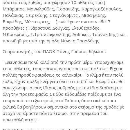
ρόστερ του, καθώς, αποχώρησαν 10 αθλητές του (
Μπάρμπας, Μανωλούδης, Γιορανίδης, Καραγκιοζόπουλος,
Παλάσκας, Σεϊρεκίδης, Στογιάνοβιτς , Μισαηλίδης,
Βαφείδης, Μέντουριτς, ) ενώ έχουν ανακοινωθεί 7
προσθήκες ( Γιάρασουκ, Δούγιας, Ελευθεριάδης,
Ν.Κουκμίσης, Τ.Τριανταφυλλίδης, Λαδάκης, Τσαναξίδης ) και
προωθήθηκε από την ομάδα Νέων ο Τσαρδάκης.
Ο προπονητής του ΠΑΟΚ Πάνος Γούσιος δήλωσε :
''Ξεκινήσαμε πολύ καλά από την πρώτη μέρα. Υποδεχθήκαμε
τους αθλητές, τους καινούργιους και τους παλιούς .Είχαμε
πολλές προσθαφαιρέσεις το καλοκαίρι. Το κλίμα ήταν πολύ
καλό, είχαν πολλή ενέργεια όλα τα παιδιά και θεωρώ ότι θα
συνεχίσουμε στους ίδιους ρυθμούς με την ίδια διάθεση σε
όλη την προετοιμασία. Σε δύο εβδομάδες παίζουμε σε ένα
τουρνουά στο εξωτερικό, στα Σκόπια, όπου εκεί κάποια
φιλικά θα βοηθήσουν σημαντικά στο στήσιμο της ομάδας με
στόχο να είμαστε πάντα έτοιμοι στην πρεμιέρα του
πρωταθλήματος.''