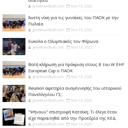
διαιτησία.
greekhandball.com
Nov 19, 2025
Άνετη νίκη για τις γυναίκες του ΠΑΟΚ με την
Πυλαία
greekhandball.com
Nov 19, 2025
Ευκολα ο Ολυμπιακός τον Φέρωνα
greekhandball.com
Nov 18, 2025
Βατή κλήρωση για πρόκριση στους 8 του W EHF
European Cup ο ΠΑΟΚ
greekhandball.com
Nov 18, 2025
Reunion αφετηρία αναγέννησης του ιστορικού
Πανελληνίου ΓΣ;
greekhandball.com
Nov 18, 2025
"Ψήνουν" επιστροφή Κατσίκη; Τι έλεγε όταν
είχε παραιτηθεί από την Προεδρία της ΚΕΔ;
greekhandball.com
Nov 16, 2025