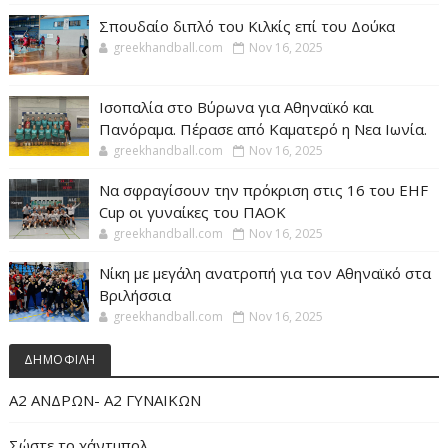
Σπουδαίο διπλό του Κιλκίς επί του Δούκα
greekhandball.com
Nov 16, 2025
Ισοπαλία στο Βύρωνα για Αθηναϊκό και
Πανόραμα. Πέρασε από Καματερό η Νεα Ιωνία.
greekhandball.com
Nov 16, 2025
Να σφραγίσουν την πρόκριση στις 16 του EHF
Cup οι γυναίκες του ΠΑΟΚ
greekhandball.com
Nov 16, 2025
Νίκη με μεγάλη ανατροπή για τον Αθηναϊκό στα
Βριλήσσια
greekhandball.com
Nov 16, 2025
ΔΗΜΟΦΙΛΗ
Α2 ΑΝΔΡΩΝ- Α2 ΓΥΝΑΙΚΩΝ
Σώστε το χάντμπολ