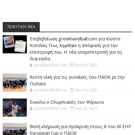
ΤΕΛΕΥΤΑΊΑ ΝΈΑ
Επιβεβαίωση greekhandball.com για Κώστα
Κατσίκη. Πως ληφθηκε η απόφαση για την
επιστροφή του. Η νέα υπερεπιτροπή για τη
διαιτησία.
greekhandball.com
Nov 19, 2025
Άνετη νίκη για τις γυναίκες του ΠΑΟΚ με την
Πυλαία
greekhandball.com
Nov 19, 2025
Ευκολα ο Ολυμπιακός τον Φέρωνα
greekhandball.com
Nov 18, 2025
Βατή κλήρωση για πρόκριση στους 8 του W EHF
European Cup ο ΠΑΟΚ