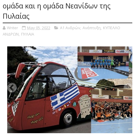
ομάδα και η ομάδα Νεανίδων της
Πυλαίας
Writer
May 05, 2022
Α1 Ανδρών
,
Ανάπτυξη
,
ΚΥΠΕΛΛΟ
ΑΝΔΡΩΝ
,
ΠΥΛΑΙΑ