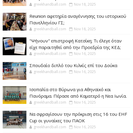
greekhandball.com
Nov 18, 2025
Reunion αφετηρία αναγέννησης του ιστορικού
Πανελληνίου ΓΣ;
greekhandball.com
Nov 18, 2025
"Ψήνουν" επιστροφή Κατσίκη; Τι έλεγε όταν
είχε παραιτηθεί από την Προεδρία της ΚΕΔ;
greekhandball.com
Nov 16, 2025
Σπουδαίο διπλό του Κιλκίς επί του Δούκα
greekhandball.com
Nov 16, 2025
Ισοπαλία στο Βύρωνα για Αθηναϊκό και
Πανόραμα. Πέρασε από Καματερό η Νεα Ιωνία.
greekhandball.com
Nov 16, 2025
Να σφραγίσουν την πρόκριση στις 16 του EHF
Cup οι γυναίκες του ΠΑΟΚ
greekhandball.com
Nov 16, 2025