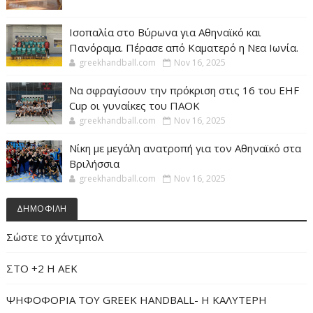
Ισοπαλία στο Βύρωνα για Αθηναϊκό και
Πανόραμα. Πέρασε από Καματερό η Νεα Ιωνία.
greekhandball.com
Nov 16, 2025
Να σφραγίσουν την πρόκριση στις 16 του EHF
Cup οι γυναίκες του ΠΑΟΚ
greekhandball.com
Nov 16, 2025
Νίκη με μεγάλη ανατροπή για τον Αθηναϊκό στα
Βριλήσσια
greekhandball.com
Nov 16, 2025
ΔΗΜΟΦΙΛΗ
Σώστε το χάντμπολ
ΣΤΟ +2 Η ΑΕΚ
ΨΗΦΟΦΟΡΙΑ ΤΟΥ GREEK HANDBALL- H ΚΑΛΥΤΕΡΗ