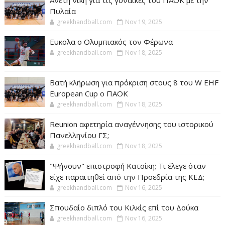
Πυλαία
greekhandball.com
Nov 19, 2025
Ευκολα ο Ολυμπιακός τον Φέρωνα
greekhandball.com
Nov 18, 2025
Βατή κλήρωση για πρόκριση στους 8 του W EHF
European Cup ο ΠΑΟΚ
greekhandball.com
Nov 18, 2025
Reunion αφετηρία αναγέννησης του ιστορικού
Πανελληνίου ΓΣ;
greekhandball.com
Nov 18, 2025
"Ψήνουν" επιστροφή Κατσίκη; Τι έλεγε όταν
είχε παραιτηθεί από την Προεδρία της ΚΕΔ;
greekhandball.com
Nov 16, 2025
Σπουδαίο διπλό του Κιλκίς επί του Δούκα
greekhandball.com
Nov 16, 2025