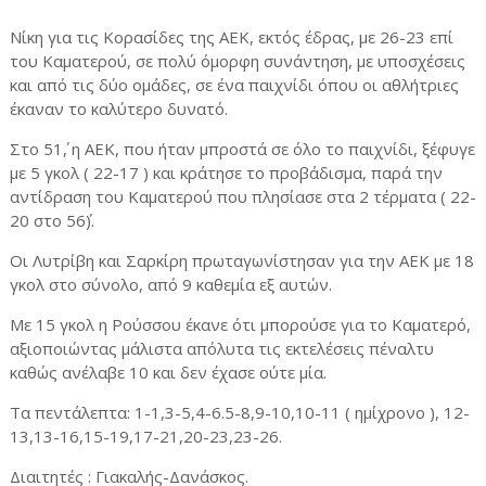
Νίκη για τις Κορασίδες της ΑΕΚ, εκτός έδρας, με 26-23 επί
του Καματερού, σε πολύ όμορφη συνάντηση, με υποσχέσεις
και από τις δύο ομάδες, σε ένα παιχνίδι όπου οι αθλήτριες
έκαναν το καλύτερο δυνατό.
Στο 51΄, η ΑΕΚ, που ήταν μπροστά σε όλο το παιχνίδι, ξέφυγε
με 5 γκολ ( 22-17 ) και κράτησε το προβάδισμα, παρά την
αντίδραση του Καματερού που πλησίασε στα 2 τέρματα ( 22-
20 στο 56΄).
Οι Λυτρίβη και Σαρκίρη πρωταγωνίστησαν για την ΑΕΚ με 18
γκολ στο σύνολο, από 9 καθεμία εξ αυτών.
Με 15 γκολ η Ρούσσου έκανε ότι μπορούσε για το Καματερό,
αξιοποιώντας μάλιστα απόλυτα τις εκτελέσεις πέναλτυ
καθώς ανέλαβε 10 και δεν έχασε ούτε μία.
Τα πεντάλεπτα: 1-1,3-5,4-6.5-8,9-10,10-11 ( ημίχρονο ), 12-
13,13-16,15-19,17-21,20-23,23-26.
Διαιτητές : Γιακαλής-Δανάσκος.