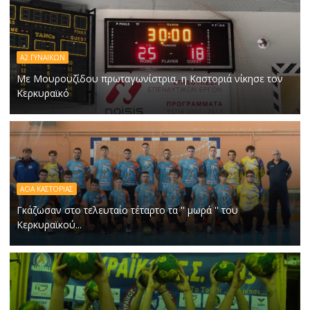
Α2 ΓΥΝΑΙΚΩΝ
Με Μουρουζίδου πρωταγωνίστρια, η Καστοριά νίκησε τον
Κερκυραϊκό
ΑΟΑ ΚΑΣΤΟΡΙΑΣ
Γκάζωσαν στο τελευταίο τέταρτο τα '' μωρά '' του
Κερκυραϊκού...