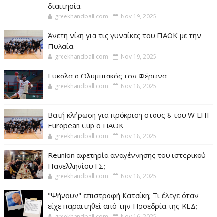
διαιτησία.
greekhandball.com
Nov 19, 2025
Άνετη νίκη για τις γυναίκες του ΠΑΟΚ με την
Πυλαία
greekhandball.com
Nov 19, 2025
Ευκολα ο Ολυμπιακός τον Φέρωνα
greekhandball.com
Nov 18, 2025
Βατή κλήρωση για πρόκριση στους 8 του W EHF
European Cup ο ΠΑΟΚ
greekhandball.com
Nov 18, 2025
Reunion αφετηρία αναγέννησης του ιστορικού
Πανελληνίου ΓΣ;
greekhandball.com
Nov 18, 2025
"Ψήνουν" επιστροφή Κατσίκη; Τι έλεγε όταν
είχε παραιτηθεί από την Προεδρία της ΚΕΔ;
greekhandball.com
Nov 16, 2025