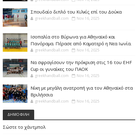
Σπουδαίο διπλό του Κιλκίς επί του Δούκα
greekhandball.com
Nov 16, 2025
Ισοπαλία στο Βύρωνα για Αθηναϊκό και
Πανόραμα. Πέρασε από Καματερό η Νεα Ιωνία.
greekhandball.com
Nov 16, 2025
Να σφραγίσουν την πρόκριση στις 16 του EHF
Cup οι γυναίκες του ΠΑΟΚ
greekhandball.com
Nov 16, 2025
Νίκη με μεγάλη ανατροπή για τον Αθηναϊκό στα
Βριλήσσια
greekhandball.com
Nov 16, 2025
ΔΗΜΟΦΙΛΗ
Σώστε το χάντμπολ