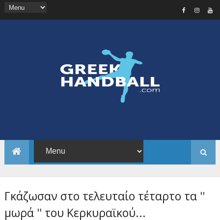
Γκάζωσαν στο τελευταίο τέταρτο τα ''
μωρά '' του Κερκυραϊκού...