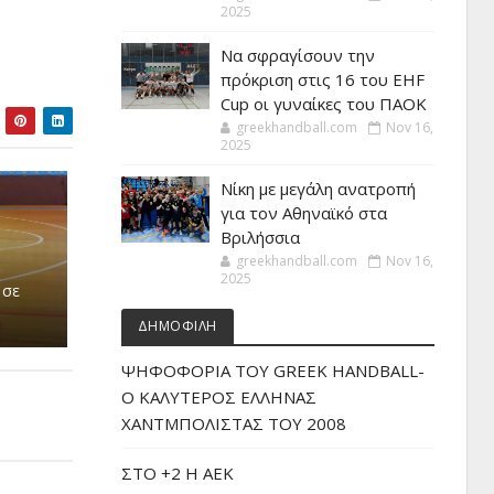
2025
Να σφραγίσουν την
πρόκριση στις 16 του EHF
Cup οι γυναίκες του ΠΑΟΚ
greekhandball.com
Nov 16,
2025
Νίκη με μεγάλη ανατροπή
για τον Αθηναϊκό στα
Βριλήσσια
greekhandball.com
Nov 16,
2025
 σε
ΔΗΜΟΦΙΛΗ
ΨΗΦΟΦΟΡΙΑ ΤΟΥ GREEK HANDBALL-
O ΚΑΛΥΤΕΡΟΣ ΕΛΛΗΝΑΣ
ΧΑΝΤΜΠΟΛΙΣΤΑΣ ΤΟΥ 2008
ΣΤΟ +2 Η ΑΕΚ