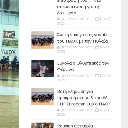
επιστροφή του. Η νέα
υπερεπιτροπή για τη
διαιτησία.
greekhandball.com
Nov 19,
2025
Άνετη νίκη για τις γυναίκες
του ΠΑΟΚ με την Πυλαία
greekhandball.com
Nov 19,
2025
Ευκολα ο Ολυμπιακός τον
Φέρωνα
greekhandball.com
Nov 18,
2025
Βατή κλήρωση για
πρόκριση στους 8 του W
EHF European Cup ο ΠΑΟΚ
greekhandball.com
Nov 18,
2025
Reunion αφετηρία