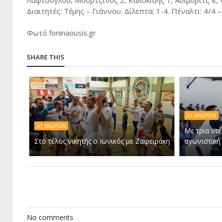
Λαφτσόγλου, Μούρτζινος 2, Καλοκίδης 1, Ασίμοβιτς 8, 
Διαιτητές: Τέμης – Γιάννου. Δίλεπτα: 1-4. Πέναλτι: 4/4 –
Φωτό foninaousis.gr
SHARE THIS
A1 ΑΝΔΡΏΝ
Α1 ΑΝΔΡΏΝ
Με τρια ντέ
Στο τέλος νικητής ο Ιωνικός με Ζαφειράκη
αγωνιστική 
No comments