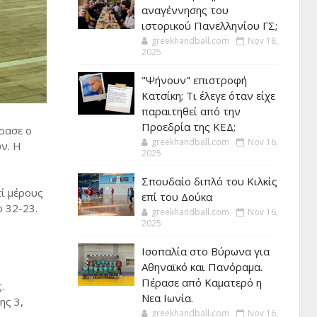
αναγέννησης του
ιστορικού Πανελληνίου ΓΣ;
greekhandball.com
Nov 18,
2025
"Ψήνουν" επιστροφή
Κατσίκη; Τι έλεγε όταν είχε
παραιτηθεί από την
Προεδρία της ΚΕΔ;
ρασε ο
greekhandball.com
Nov 16,
ν. Η
2025
Σπουδαίο διπλό του Κιλκίς
πί μέρους
επί του Δούκα
ρ 32-23.
greekhandball.com
Nov 16,
2025
Ισοπαλία στο Βύρωνα για
Αθηναϊκό και Πανόραμα.
Πέρασε από Καματερό η
.
Νεα Ιωνία.
ης 3,
greekhandball.com
Nov 16,