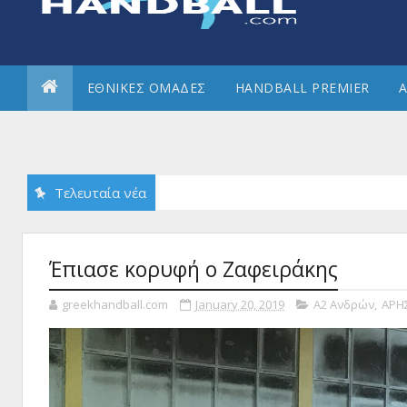
ΕΘΝΙΚΕΣ ΟΜΑΔΕΣ
HANDBALL PREMIER
Α
Τελευταία νέα
Έπιασε κορυφή ο Ζαφειράκης
greekhandball.com
January 20, 2019
Α2 Ανδρών
,
ΑΡΗ