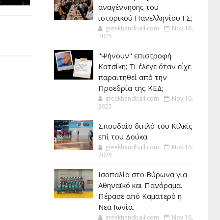
αναγέννησης του
ιστορικού Πανελληνίου ΓΣ;
greekhandball.com
Nov 18,
2025
"Ψήνουν" επιστροφή
Κατσίκη; Τι έλεγε όταν είχε
παραιτηθεί από την
Προεδρία της ΚΕΔ;
greekhandball.com
Nov 16,
2025
Σπουδαίο διπλό του Κιλκίς
επί του Δούκα
greekhandball.com
Nov 16,
2025
Ισοπαλία στο Βύρωνα για
Αθηναϊκό και Πανόραμα.
Πέρασε από Καματερό η
Νεα Ιωνία.
greekhandball.com
Nov 16,