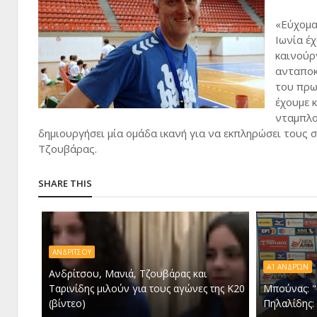
«Εύχομαι
Ιωνία έ
καινούρ
ανταποκ
του πρω
έχουμε 
νταμπλο
δημιουργήσει μία ομάδα ικανή για να εκπληρώσει τους 
Τζουβάρας.
SHARE THIS
ΑΝΔΡΙΤΣΟΥ
Α1 ΑΝΔΡΏΝ
Ανδρίτσου, Μανιά, Τζουβάρας και
Ταρινίδης μιλούν για τους αγώνες της Κ20
Μπούνας: "
(βίντεο)
Πηλαλίδης: