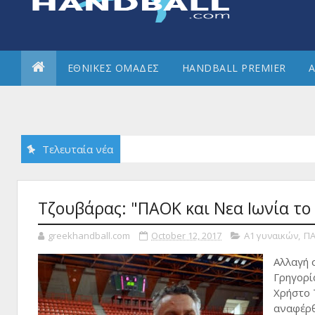
ΕΘΝΙΚΕΣ ΟΜΑΔΕΣ
HANDBALL PREMIER
Α
Τελευταία νέα
Τζουβάρας: "ΠΑΟΚ και Νεα Ιωνία τ
greekhandball.com
October 12, 2017
Α1 γυναικών
,
ΠΑ
Αλλαγή 
Γρηγορί
Χρήστο 
αναφέρθ