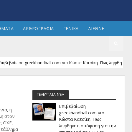
ΗΜΑΤΑ
ΑΡΘΡΟΓΡΑΦΙΑ
ΓΕΝΙΚΑ
ΔΙΕΘΝΗ
αίωση greekhandball.com για Κώστα Κατσίκη. Πως ληφθηκε η απόφαση
ΤΕΛΕΥΤΑΊΑ ΝΈΑ
Επιβεβαίωση
νια, η
greekhandball.com για
λη στον
Κώστα Κατσίκη. Πως
ς ΟΧΕ,
ληφθηκε η απόφαση για την
ωτάθλημα