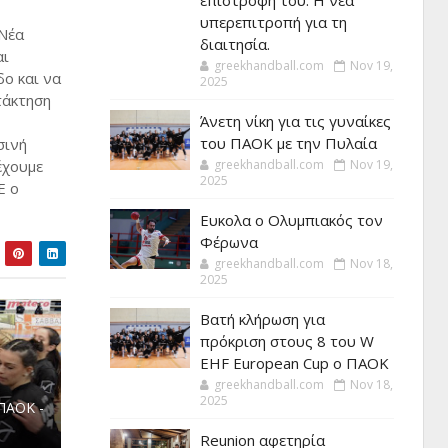
επιστροφή του. Η νέα
υπερεπιτροπή για τη
 Νέα
διαιτησία.
αι
greekhandball.com
Nov 19,
δο και να
2025
τάκτηση
Άνετη νίκη για τις γυναίκες
του ΠΑΟΚ με την Πυλαία
σινή
έχουμε
greekhandball.com
Nov 19,
2025
Ε ο
Ευκολα ο Ολυμπιακός τον
Φέρωνα
greekhandball.com
Nov 18,
2025
Βατή κλήρωση για
πρόκριση στους 8 του W
EHF European Cup ο ΠΑΟΚ
greekhandball.com
Nov 18,
2025
ΠΑΟΚ -
Reunion αφετηρία