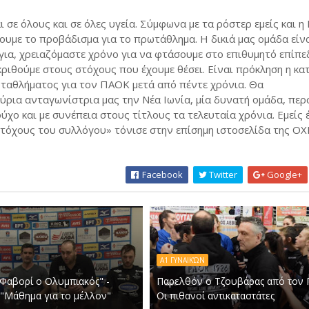
 σε όλους και σε όλες υγεία. Σύμφωνα με τα ρόστερ εμείς και η
χουμε το προβάδισμα για το πρωτάθλημα. Η δικιά μας ομάδα είν
για, χρειαζόμαστε χρόνο για να φτάσουμε στο επιθυμητό επίπε
ριθούμε στους στόχους που έχουμε θέσει. Είναι πρόκληση η κα
ταθλήματος για τον ΠΑΟΚ μετά από πέντε χρόνια. Θα
κύρια ανταγωνίστρια μας την Νέα Ιωνία, μία δυνατή ομάδα, περ
ύχο και με συνέπεια στους τίτλους τα τελευταία χρόνια. Εμείς 
στόχους του συλλόγου» τόνισε στην επίσημη ιστοσελίδα της ΟΧ
Facebook
Twitter
Google+
Α1 ΓΥΝΑΙΚΏΝ
Φαβορί ο Ολυμπιακός" -
Παρελθόν ο Τζουβάρας από τον 
 "Μάθημα για το μέλλον"
Οι πιθανοί αντικαταστάτες