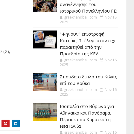
αναγέννησης του
ιστορικού Πανελληνίου ΓΣ;
greekhandball.com
Nov 18,
2025
"Ψήνουν" επιστροφή
Κατσίκη; Τι έλεγε όταν είχε
παραιτηθεί από την
Σ(2),
Προεδρία της ΚΕΔ;
greekhandball.com
Nov 16,
2025
Σπουδαίο διπλό του Κιλκίς
επί του Δούκα
greekhandball.com
Nov 16,
2025
Ισοπαλία στο Βύρωνα για
Αθηναϊκό και Πανόραμα.
Πέρασε από Καματερό η
Νεα Ιωνία.
greekhandball.com
Nov 16,