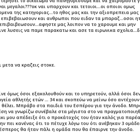
στερησει το δικαιωμα να πανηγυρισουμε και να χαιρομαστε γ
αι μεγαλοι???οκ ναι υπαρχουν και τετοιοι...οι οποιοι ομως
μενα της κατηγοριας...το ηθος μας και την αξιοπρεπεια μας
ο επιβεβαιωσουν και ανθρωποι που ειδαν τα μπαραζ...οσοι η
επιβαιβεωσουν...αφηστε μας λοιπον να το χαρουμε και μην
ινε λυσεις να παμε παρακατω και ασε τα ειρωνικα σχολια...δ
ι μετα να κραζεις στοκε.
ίνε όμως όσοι εξακολουθούν και το υπηρετούν, αλλά όσοι δε
νεργεία αθλητής ετών … 34 και σκοπεύω να μείνω όσο αντέχουν
ο θέλει. Μπράβο στα παιδιά του Εσπέρου για την άνοδο. Μπ
έση να γνωρίζω συνέβαλε στα μέγιστα στο να πραγματοποιηθ
άκι μου απέδειξε ότι ο προκάτοχός του ήταν καλός για παρέ
μην πει κανένας ότι το πέτυχε λόγω του ότι ανέβηκαν 3 ομάδε
ο Έσπερος θα ήταν πάλι η ομάδα που θα έπαιρνε την άνοδο.