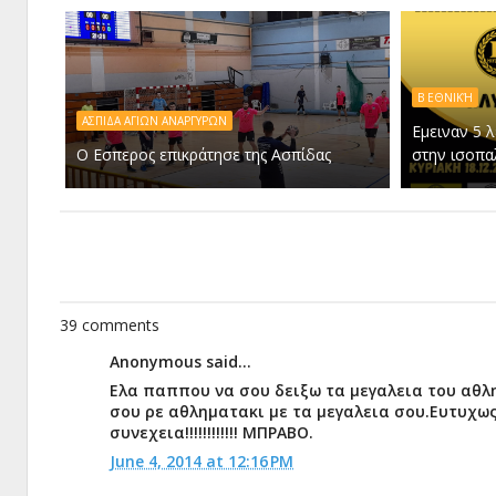
Β ΕΘΝΙΚΉ
ΑΣΠΙΔΑ ΑΓΙΩΝ ΑΝΑΡΓΥΡΩΝ
Εμειναν 5 
Ο Εσπερος επικράτησε της Ασπίδας
στην ισοπα
39 comments
Anonymous said...
Eλα παππου να σου δειξω τα μεγαλεια του αθλη
σου ρε αθληματακι με τα μεγαλεια σου.Ευτυχως 
συνεχεια!!!!!!!!!!!! ΜΠΡΑΒΟ.
June 4, 2014 at 12:16 PM