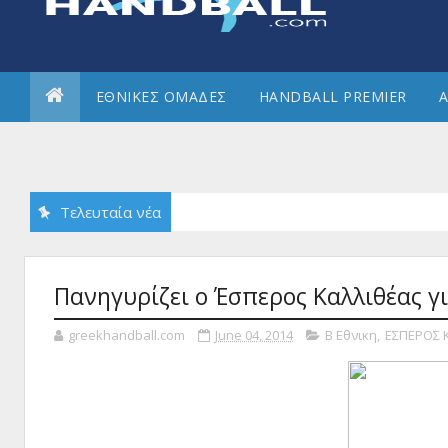
ΕΘΝΙΚΕΣ ΟΜΑΔΕΣ
HANDBALL PREMIER
Α
Τελευταία νέα
Πανηγυρίζει ο Έσπερος Καλλιθέας γ
greekhandball.com
June 04, 2014
Β Εθνικη
,
ΕΣΠΕΡΟΣ 