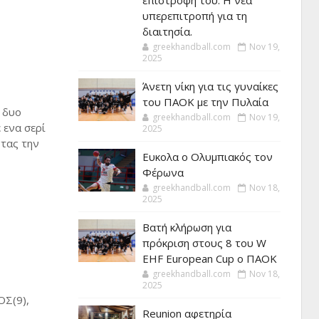
επιστροφή του. Η νέα
υπερεπιτροπή για τη
διαιτησία.
greekhandball.com
Nov 19,
2025
Άνετη νίκη για τις γυναίκες
του ΠΑΟΚ με την Πυλαία
α δυο
greekhandball.com
Nov 19,
 ενα σερί
2025
ντας την
Ευκολα ο Ολυμπιακός τον
Φέρωνα
greekhandball.com
Nov 18,
2025
Βατή κλήρωση για
πρόκριση στους 8 του W
,
EHF European Cup ο ΠΑΟΚ
greekhandball.com
Nov 18,
2025
Σ(9),
Reunion αφετηρία