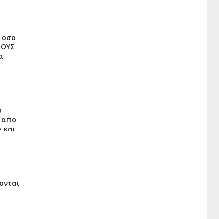
π οσο
ΙΟΥΣ
α
υ
ι απο
ε και
χονται