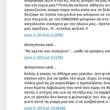
ανεβηκαμε αξια στην Α2, ποιος μπορει να μας 
την επιτυχια μας???επειδη καποιοι αθλητες ειν
αγωνιζονται ακομα παρα πολυ καλα για τα δεδο
δειξαμε σε πολλα παιχνιδια και μπορουν να τ
στο παιχνιδι με τον ΠΑΝΙΩΝΙΟ μπορουν να στο 
ασχολεισαι συνεχεια με την ηλικια μας...προτε
μας αγγιζουν...!!!...εντελως φιλικα..!!
June 4, 2014 at 2:34 PM
Anonymous said...
"θα εχεται και συνεχεια".... μαθε να γραφεις κα
June 4, 2014 at 4:12 PM
Anonymous said...
Καλώς ή κακώς το άθλημα μας γερνάει. Δεν φτα
κάνουν κάτι για να έρθει νέο αίμα. Είμαι εν ε
πόδια μου! Ας με κοροϊδέψει ο προλαλήσας όσ
στον Κώστα Αϊβαλιώτη που από όσο είμαι σε θ
αυτός ο στόχος και για να πετάξω και το καρφ
για το γήπεδο δεν έκανε η φιλοσοφία του. Και 
γιατί κατά τη γνώμη μου και 2 να ανεβαίνανε 
June 5, 2014 at 10:58 AM