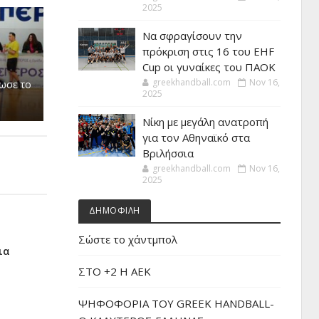
2025
Να σφραγίσουν την
πρόκριση στις 16 του EHF
Cup οι γυναίκες του ΠΑΟΚ
greekhandball.com
Nov 16,
ιωσε το
2025
Νίκη με μεγάλη ανατροπή
για τον Αθηναϊκό στα
Βριλήσσια
greekhandball.com
Nov 16,
2025
ΔΗΜΟΦΙΛΗ
Σώστε το χάντμπολ
ια
ΣΤΟ +2 Η ΑΕΚ
ΨΗΦΟΦΟΡΙΑ ΤΟΥ GREEK HANDBALL-