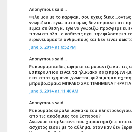
Anonymous said...
Φιλε μου με το καρφακι σου εχεις δικιο...οντω
γνωριζω κι εγω...αυτο ομως δεν σημαινει οτι 
ειμαι σε θεση κι εγω να γνωριζω προσφερε κι ε
πανω απ ολα...ο καθενας εχει την φιλοσοφια το
ειρωνευομαστε ανθρωπους και δεν ειναι σωστο.
June 5, 2014 at 6:52 PM
Anonymous said...
Ρε κουραμπιεδες αφηστε τα ρομαντζα και τις α
Εσπερου?Που ειναι τα ηλικιακα σας(προμινι-μ
εκει αποτυχημενοι,γνωστοι, φιλοι,καμια σχεση 
μπραβο.Ωραια ΜΠΡΑΒΟ ΣΑΣ ΤΙΜΗΜΕΝΑ ΓΗΡΑΤΙΑ ΚΑΙ
June 6, 2014 at 11:40 AM
Anonymous said...
Ρε κουραδοκεφαλε μαγκακο του πληκτρολογιου..
απο τις ακαδημιες του Εσπερου?
Ανωνυμε τσαρλατανε που χαρακτηριζεις αποτυχ
ασχετος εισαι με το αθλημα, οταν καν δεν ξερε