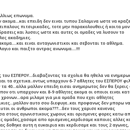
Αλλιως επωνυμα.
 ακομα...και επειδη δεν ειναι τυπου Σαλαμινα ωστε να κραζ
ντιπαλους πιτσιρικαδες, τοτε μην παρακολουθεις ή κοιτα μον
δρασεις και λυσεις ωστε και αυτες οι ομαδες να λυσουν το
λες ακαδημιες.
ομα....και ειναι ανταγωνιστικοι και σεβονται το αθλημα.
ογιο και παιξτο αντρας ανωνυμα....!!!
ς του ΕΣΠΕΡΟΥ...διαβαζοντας τα σχολια θα ηθελα να ενημερ
αι τα σχετικα..οντως υπαρχουν 6-7 αθλητες του ΕΣΠΕΡΟΥ φι
τα 40...αλλα μαλλον επειδη εισαι ανημερωτος δεν θα ξερεις 
πον οτι υπαρχουν και 8-9 αθλητες ακομα οι οποιοι ειναι κα
3 χρονων...αρα μιλαμε για μια ομαδα που εχει αθλητες
 ηλικιες...μαλλον αυτο σου διεφυγε..και προφανως δεν μπορω ν
υτοι οι ανθρωποι ακομα???...δεν τους χαρισε κανενας
εσα στους αγωνιστικους χωρους και ορισμενες φορες κατω α
ες ομαδες,χασαμε απο ορισμενες,κερδισαμε καποιες αλλες κ
ς δοθηκε αυτη η ευκαιρια και κερδισαμε και τους 2 αγωνες,