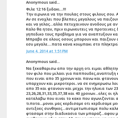
Anonymous said...
Φιλε 12:16 ξυδακι...!!!
Την ειρωνια να την πουλας στους φιλους σου. 
Αν σε ενοχλει που βλεπεις μεγαλους να παιζουν
και να γελας...αλλα πετυχαινουν ανοδους με α
Καλο θα ηταν, πριν ειρωνευτεις να προτεινεις 
γηπεδικο τους προβλημα για να αναπτυξουν κα
Μπραβο σε ολους οσους μπορουν και παιζουν ακ
εσυ μεγαλε....πατα κανα κουμπακι στο πληκτρολ
June 4, 2014 at 1:51 PM
Anonymous said...
Να ξεκαθαρισω απο την αρχη οτι ειμαι αθλητη
τον φιλο που μιλαει για παππουδες,αναπτυξη κ
που ειναι απο 35 χρονων και πανω και φτανουν 
υπαρχουν και μικροτεροι..να σε ενημερωσω λοι
απο 35 και φτανουν και μεχρι την ηλικια των 2
23,26,28,31,33,35,37,38 και 40 χρονων...ολες οι
καταλαβω που ειναι το κακο που αγωνιζονται α
τιποτα...μονοι μας κερδισαμε οτι κερδισαμε μ
αντιξοες συνθηκες...αντιμετωπισαμε πολυ καλ
φτασαμε στην διαδικασια των μπαραζ...αφου μα