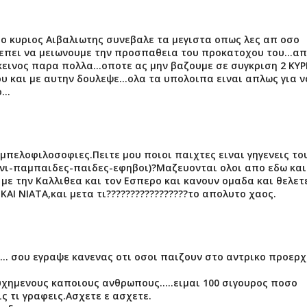
ς ο κυριος Αιβαλιωτης συνεβαλε τα μεγιστα οπως λες απ οσο
πρεπει να μειωνουμε την προσπαθεια του προκατοχου του...α
κεινος παρα πολλα...οποτε ας μην βαζουμε σε συγκριση 2 ΚΥΡ
υ και με αυτην δουλεψε...ολα τα υπολοιπα ειναι απλως για ν
..
μπελοφιλοσοφιες.Πειτε μου ποιοι παιχτες ειναι γηγενεις το
ινι-παμπαιδες-παιδες-εφηβοι)?Μαζευονται ολοι απο εδω κα
με την Καλλιθεα και τον Εσπερο και κανουν ομαδα και θελετ
 ΝΙΑΤΑ,και μετα τι?????????????????το απολυτο χαος.
.. σου εγραψε κανενας οτι οσοι παιζουν στο αντρικο προερ
ημενους καποιους ανθρωπους.....ειμαι 100 σιγουρος ποσο
ις τι γραφεις.Ασχετε ε ασχετε.