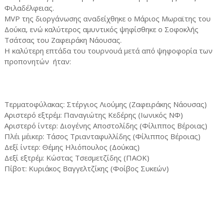
Φιλαδέλφειας.
MVP της διοργάνωσης αναδείχθηκε ο Μάριος Μωραϊτης του
Δούκα, ενώ καλύτερος αμυντικός ψηφίσθηκε ο Σοφοκλής
Τσάτσας του Ζαφειράκη Νάουσας.
Η καλύτερη επτάδα του τουρνουά μετά από ψηφοφορία των
προπονητών ήταν:
Τερματοφύλακας: Στέργιος Λιούμης (Ζαφειράκης Νάουσας)
Αριστερό εξτρέμ: Παναγιώτης Κεδέρης (Ιωνικός ΝΦ)
Αριστερό ίντερ: Διογένης Αποστολίδης (Φίλιππος Βέροιας)
Πλέι μέικερ: Τάσος Τριανταφυλλίδης (Φίλιππος Βέροιας)
Δεξί ίντερ: Θέμης Ηλιόπουλος (Δούκας)
Δεξί εξτρέμ: Κώστας Τσεσμετζίδης (ΠΑΟΚ)
Πίβοτ: Κυριάκος Βαγγελτζίκης (Φοίβος Συκεών)