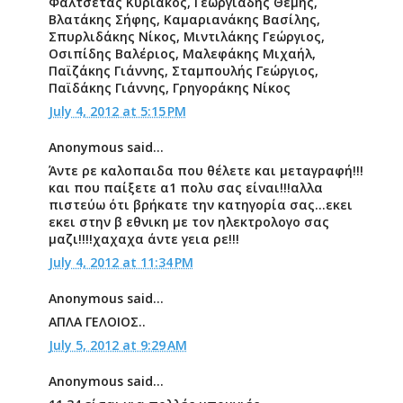
Φαλτσέτας Κυριάκος, Γεωργιάδης Θέμης,
Βλατάκης Σήφης, Καμαριανάκης Βασίλης,
Σπυρλιδάκης Νίκος, Μιντιλάκης Γεώργιος,
Οσιπίδης Βαλέριος, Μαλεφάκης Μιχαήλ,
Παϊζάκης Γιάννης, Σταμπουλής Γεώργιος,
Παϊδάκης Γιάννης, Γρηγοράκης Νίκος
July 4, 2012 at 5:15 PM
Anonymous said...
Άντε ρε καλοπαιδα που θέλετε και μεταγραφή!!!
και που παίξετε α1 πολυ σας είναι!!!αλλα
πιστεύω ότι βρήκατε την κατηγορία σας...εκει
εκει στην β εθνικη με τον ηλεκτρολογο σας
μαζι!!!!χαχαχα άντε γεια ρε!!!
July 4, 2012 at 11:34 PM
Anonymous said...
ΑΠΛΑ ΓΕΛΟΙΟΣ..
July 5, 2012 at 9:29 AM
Anonymous said...