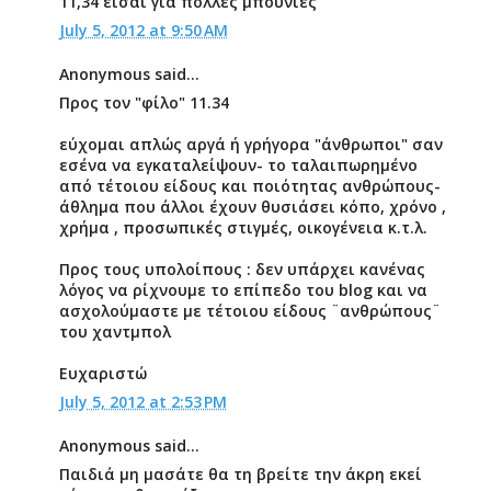
11,34 είσαι για πολλές μπουνιές
July 5, 2012 at 9:50 AM
Anonymous said...
Προς τον "φίλο" 11.34
εύχομαι απλώς αργά ή γρήγορα "άνθρωποι" σαν
εσένα να εγκαταλείψουν- το ταλαιπωρημένο
από τέτοιου είδους και ποιότητας ανθρώπους-
άθλημα που άλλοι έχουν θυσιάσει κόπο, χρόνο ,
χρήμα , προσωπικές στιγμές, οικογένεια κ.τ.λ.
Προς τους υπολοίπους : δεν υπάρχει κανένας
λόγος να ρίχνουμε το επίπεδο του blog και να
ασχολούμαστε με τέτοιου είδους ¨ανθρώπους¨
του χαντμπολ
Ευχαριστώ
July 5, 2012 at 2:53 PM
Anonymous said...
Παιδιά μη μασάτε θα τη βρείτε την άκρη εκεί