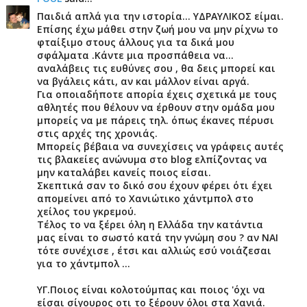
Παιδιά απλά για την ιστορία... ΥΔΡΑΥΛΙΚΟΣ είμαι.
Επίσης έχω μάθει στην ζωή μου να μην ρίχνω το
φταίξιμο στους άλλους για τα δικά μου
σφάλματα .Κάντε μια προσπάθεια να...
αναλάβεις τις ευθύνες σου , θα δεις μπορεί και
να βγάλεις κάτι, αν και μάλλον είναι αργά.
Για οποιαδήποτε απορία έχεις σχετικά με τους
αθλητές που θέλουν να έρθουν στην ομάδα μου
μπορείς να με πάρεις τηλ. όπως έκανες πέρυσι
στις αρχές της χρονιάς.
Μπορείς βέβαια να συνεχίσεις να γράφεις αυτές
τις βλακείες ανώνυμα στο blog ελπίζοντας να
μην καταλάβει κανείς ποιος είσαι.
Σκεπτικά σαν το δικό σου έχουν φέρει ότι έχει
απομείνει από το Χανιώτικο χάντμπολ στο
χείλος του γκρεμού.
Τέλος το να ξέρει όλη η Ελλάδα την κατάντια
μας είναι το σωστό κατά την γνώμη σου ? αν ΝΑΙ
τότε συνέχισε , έτσι και αλλιώς εσύ νοιάζεσαι
για το χάντμπολ ...
ΥΓ.Ποιος είναι κολοτούμπας και ποιος 'όχι να
είσαι σίγουρος οτι το ξέρουν όλοι στα Χανιά.