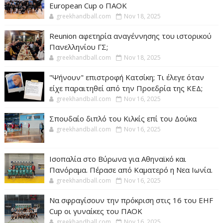
European Cup ο ΠΑΟΚ
greekhandball.com
Nov 18, 2025
Reunion αφετηρία αναγέννησης του ιστορικού
Πανελληνίου ΓΣ;
greekhandball.com
Nov 18, 2025
"Ψήνουν" επιστροφή Κατσίκη; Τι έλεγε όταν
είχε παραιτηθεί από την Προεδρία της ΚΕΔ;
greekhandball.com
Nov 16, 2025
Σπουδαίο διπλό του Κιλκίς επί του Δούκα
greekhandball.com
Nov 16, 2025
Ισοπαλία στο Βύρωνα για Αθηναϊκό και
Πανόραμα. Πέρασε από Καματερό η Νεα Ιωνία.
greekhandball.com
Nov 16, 2025
Να σφραγίσουν την πρόκριση στις 16 του EHF
Cup οι γυναίκες του ΠΑΟΚ
greekhandball.com
Nov 16, 2025