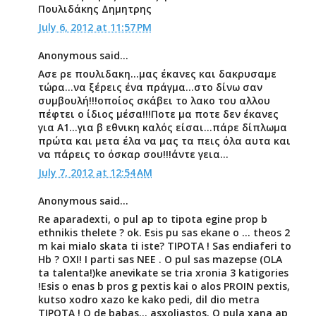
Πουλιδάκης Δημητρης
July 6, 2012 at 11:57 PM
Anonymous said...
Ασε ρε πουλιδακη...μας έκανες και δακρυσαμε
τώρα...να ξέρεις ένα πράγμα...στο δίνω σαν
συμβουλή!!!οποίος σκάβει το λακο του αλλου
πέφτει ο ίδιος μέσα!!!Ποτε μα ποτε δεν έκανες
για Α1...για β εθνικη καλός είσαι...πάρε δίπλωμα
πρώτα και μετα έλα να μας τα πεις όλα αυτα και
να πάρεις το όσκαρ σου!!!άντε γεια...
July 7, 2012 at 12:54 AM
Anonymous said...
Re aparadexti, o pul ap to tipota egine prop b
ethnikis thelete ? ok. Esis pu sas ekane o ... theos 2
m kai mialo skata ti iste? TIPOTA ! Sas endiaferi to
Hb ? OXI! I parti sas NEE . O pul sas mazepse (OLA
ta talenta!)ke anevikate se tria xronia 3 katigories
!Esis o enas b pros g pextis kai o alos PROIN pextis,
kutso xodro xazo ke kako pedi, dil dio metra
TIPOTA ! O de babas... asxoliastos. O pula xana ap