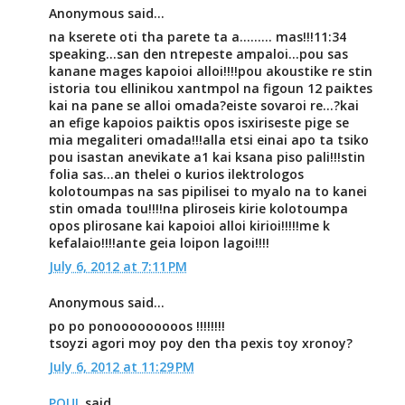
Anonymous said...
na kserete oti tha parete ta a......... mas!!!11:34
speaking...san den ntrepeste ampaloi...pou sas
kanane mages kapoioi alloi!!!!pou akoustike re stin
istoria tou ellinikou xantmpol na figoun 12 paiktes
kai na pane se alloi omada?eiste sovaroi re...?kai
an efige kapoios paiktis opos isxiriseste pige se
mia megaliteri omada!!!alla etsi einai apo ta tsiko
pou isastan anevikate a1 kai ksana piso pali!!!stin
folia sas...an thelei o kurios ilektrologos
kolotoumpas na sas pipilisei to myalo na to kanei
stin omada tou!!!!na pliroseis kirie kolotoumpa
opos plirosane kai kapoioi alloi kirioi!!!!!me k
kefalaio!!!!ante geia loipon lagoi!!!!
July 6, 2012 at 7:11 PM
Anonymous said...
po po ponooooooooos !!!!!!!!
tsoyzi agori moy poy den tha pexis toy xronoy?
July 6, 2012 at 11:29 PM
POUL
said...