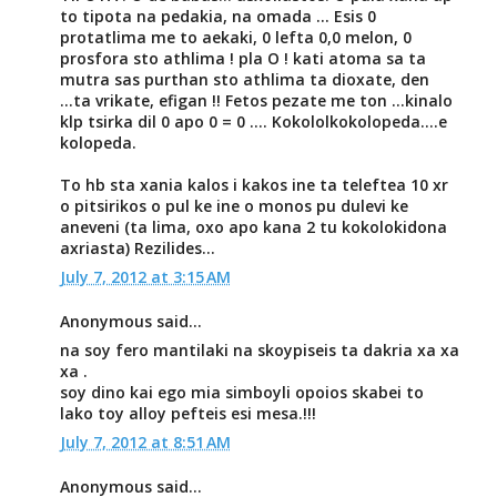
to tipota na pedakia, na omada ... Esis 0
protatlima me to aekaki, 0 lefta 0,0 melon, 0
prosfora sto athlima ! pla O ! kati atoma sa ta
mutra sas purthan sto athlima ta dioxate, den
...ta vrikate, efigan !! Fetos pezate me ton ...kinalo
klp tsirka dil 0 apo 0 = 0 .... Kokololkokolopeda....e
kolopeda.
To hb sta xania kalos i kakos ine ta teleftea 10 xr
o pitsirikos o pul ke ine o monos pu dulevi ke
aneveni (ta lima, oxo apo kana 2 tu kokolokidona
axriasta) Rezilides...
July 7, 2012 at 3:15 AM
Anonymous said...
na soy fero mantilaki na skoypiseis ta dakria xa xa
xa .
soy dino kai ego mia simboyli opoios skabei to
lako toy alloy pefteis esi mesa.!!!
July 7, 2012 at 8:51 AM
Anonymous said...