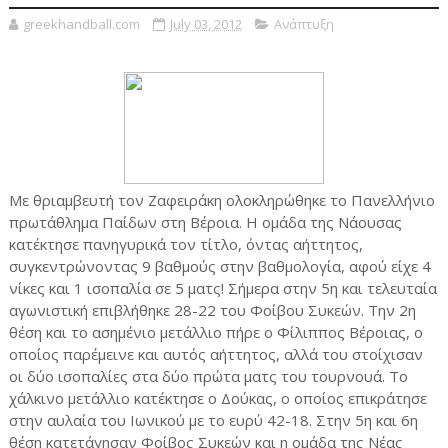
greekhandball.com
July 03, 2012
Ανάπτυξη
Με θριαμβευτή τον Ζαφειράκη ολοκληρώθηκε το Πανελλήνιο
πρωτάθλημα Παίδων στη Βέροια. Η ομάδα της Νάουσας
κατέκτησε πανηγυρικά τον τίτλο, όντας αήττητος,
συγκεντρώνοντας 9 βαθμούς στην βαθμολογία, αφού είχε 4
νίκες και 1 ισοπαλία σε 5 ματς! Σήμερα στην 5η και τελευταία
αγωνιστική επιβλήθηκε 28-22 του Φοίβου Συκεών. Την 2η
θέση και το ασημένιο μετάλλιο πήρε ο Φίλιππος Βέροιας, ο
οποίος παρέμεινε και αυτός αήττητος, αλλά του στοίχισαν
οι δύο ισοπαλίες στα δύο πρώτα ματς του τουρνουά. Το
χάλκινο μετάλλιο κατέκτησε ο Δούκας, ο οποίος επικράτησε
στην αυλαία του Ιωνικού με το ευρύ 42-18. Στην 5η και 6η
θέση κατετάγησαν Φοίβος Συκεών και η ομάδα της Νέας