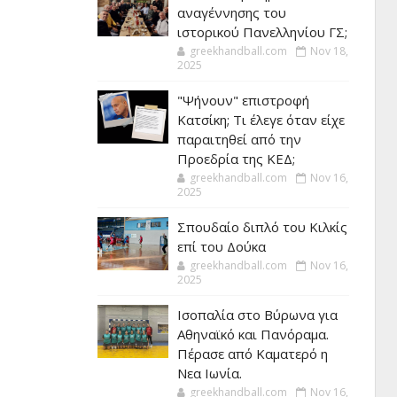
αναγέννησης του
ιστορικού Πανελληνίου ΓΣ;
greekhandball.com
Nov 18,
2025
"Ψήνουν" επιστροφή
Κατσίκη; Τι έλεγε όταν είχε
παραιτηθεί από την
Προεδρία της ΚΕΔ;
greekhandball.com
Nov 16,
2025
Σπουδαίο διπλό του Κιλκίς
επί του Δούκα
greekhandball.com
Nov 16,
2025
Ισοπαλία στο Βύρωνα για
Αθηναϊκό και Πανόραμα.
Πέρασε από Καματερό η
Νεα Ιωνία.
greekhandball.com
Nov 16,