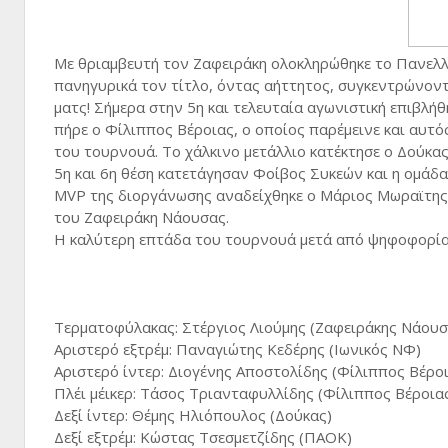
Με θριαμβευτή τον Ζαφειράκη ολοκληρώθηκε το Πανελλ
πανηγυρικά τον τίτλο, όντας αήττητος, συγκεντρώνοντα
ματς! Σήμερα στην 5η και τελευταία αγωνιστική επιβλήθ
πήρε ο Φίλιππος Βέροιας, ο οποίος παρέμεινε και αυτό
του τουρνουά. Το χάλκινο μετάλλιο κατέκτησε ο Δούκας
5η και 6η θέση κατετάγησαν Φοίβος Συκεών και η ομάδα
MVP της διοργάνωσης αναδείχθηκε ο Μάριος Μωραϊτης
του Ζαφειράκη Νάουσας.
Η καλύτερη επτάδα του τουρνουά μετά από ψηφοφορί
Τερματοφύλακας: Στέργιος Λιούμης (Ζαφειράκης Νάουσ
Αριστερό εξτρέμ: Παναγιώτης Κεδέρης (Ιωνικός ΝΦ)
Αριστερό ίντερ: Διογένης Αποστολίδης (Φίλιππος Βέρο
Πλέι μέικερ: Τάσος Τριανταφυλλίδης (Φίλιππος Βέροια
Δεξί ίντερ: Θέμης Ηλιόπουλος (Δούκας)
Δεξί εξτρέμ: Κώστας Τσεσμετζίδης (ΠΑΟΚ)