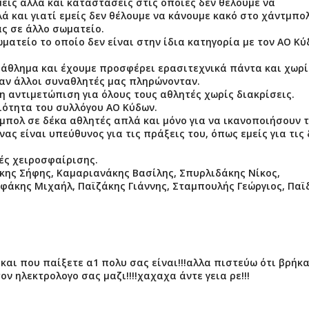
είς αλλά και καταστάσεις στις οποίες δεν θέλουμε να
ά και γιατί εμείς δεν θέλουμε να κάνουμε κακό στο χάντμπολ
ς σε άλλο σωματείο.
ματείο το οποίο δεν είναι στην ίδια κατηγορία με τον ΑΟ Κ
 άθλημα και έχουμε προσφέρει ερασιτεχνικά πάντα και χωρί
ταν άλλοι συναθλητές μας πληρώνονταν.
η αντιμετώπιση για όλους τους αθλητές χωρίς διακρίσεις.
ιότητα του συλλόγου ΑΟ Κύδων.
τμπολ σε δέκα αθλητές απλά και μόνο για να ικανοποιήσουν 
ς είναι υπεύθυνος για τις πράξεις του, όπως εμείς για τις 
ς χειροσφαίρισης.
κης Σήφης, Καμαριανάκης Βασίλης, Σπυρλιδάκης Νίκος,
εφάκης Μιχαήλ, Παϊζάκης Γιάννης, Σταμπουλής Γεώργιος, Παϊ
και που παίξετε α1 πολυ σας είναι!!!αλλα πιστεύω ότι βρήκ
τον ηλεκτρολογο σας μαζι!!!!χαχαχα άντε γεια ρε!!!