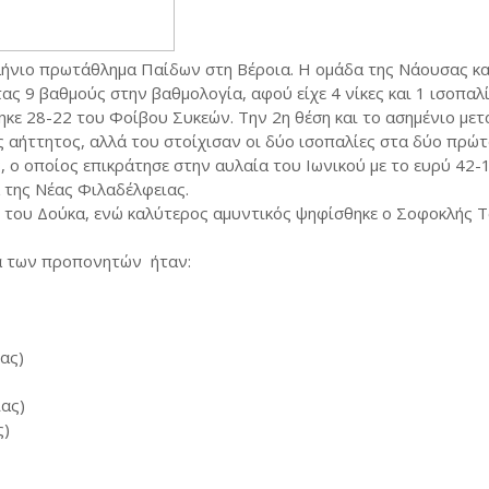
ήνιο πρωτάθλημα Παίδων στη Βέροια. Η ομάδα της Νάουσας κα
ς 9 βαθμούς στην βαθμολογία, αφού είχε 4 νίκες και 1 ισοπαλί
ηκε 28-22 του Φοίβου Συκεών. Την 2η θέση και το ασημένιο μετ
ς αήττητος, αλλά του στοίχισαν οι δύο ισοπαλίες στα δύο πρώτ
, ο οποίος επικράτησε στην αυλαία του Ιωνικού με το ευρύ 42-
 της Νέας Φιλαδέλφειας.
 του Δούκα, ενώ καλύτερος αμυντικός ψηφίσθηκε ο Σοφοκλής 
α των προπονητών ήταν:
ας)
ιας)
ς)