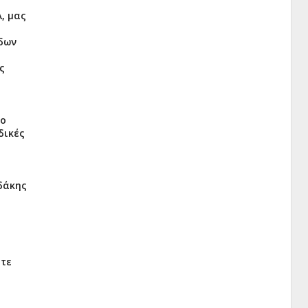
, μας
ύδων
ς
το
δικές
δάκης
ατε