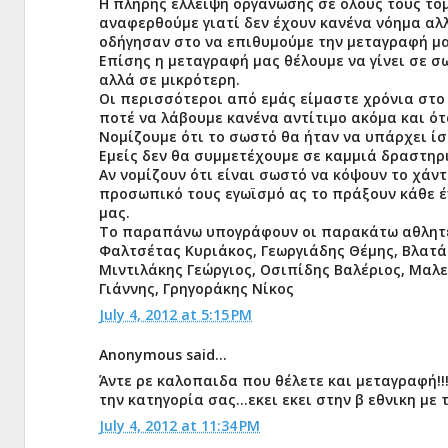
Η πλήρης έλλειψη οργάνωσης σε όλους τους τομ
αναφερθούμε γιατί δεν έχουν κανένα νόημα αλλ
οδήγησαν στο να επιθυμούμε την μεταγραφή μα
Επίσης η μεταγραφή μας θέλουμε να γίνει σε σω
αλλά σε μικρότερη.
Οι περισσότεροι από εμάς είμαστε χρόνια στο
ποτέ να λάβουμε κανένα αντίτιμο ακόμα και ό
Νομίζουμε ότι το σωστό θα ήταν να υπάρχει ίσ
Εμείς δεν θα συμμετέχουμε σε καμμιά δραστηρ
Αν νομίζουν ότι είναι σωστό να κόψουν το χάν
προσωπικό τους εγωϊσμό ας το πράξουν κάθε ένα
μας.
Το παραπάνω υπογράφουν οι παρακάτω αθλητέ
Φαλτσέτας Κυριάκος, Γεωργιάδης Θέμης, Βλατά
Μιντιλάκης Γεώργιος, Οσιπίδης Βαλέριος, Μαλ
Γιάννης, Γρηγοράκης Νίκος
July 4, 2012 at 5:15 PM
Anonymous said...
Άντε ρε καλοπαιδα που θέλετε και μεταγραφή!!!
την κατηγορία σας...εκει εκει στην β εθνικη με 
July 4, 2012 at 11:34 PM