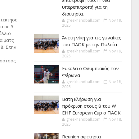
επιστροφή του. Η νέα
υπερεπιτροπή για τη
διαιτησία.
τέκτησε
greekhandball.com
Nov 19,
2025
α σε 5
άλλιο
Άνετη νίκη για τις γυναίκες
α ματς
του ΠΑΟΚ με την Πυλαία
18. Στην
greekhandball.com
Nov 19,
2025
Τσάτσας
Ευκολα ο Ολυμπιακός τον
Φέρωνα
greekhandball.com
Nov 18,
2025
Βατή κλήρωση για
πρόκριση στους 8 του W
EHF European Cup ο ΠΑΟΚ
greekhandball.com
Nov 18,
2025
Reunion αφετηρία