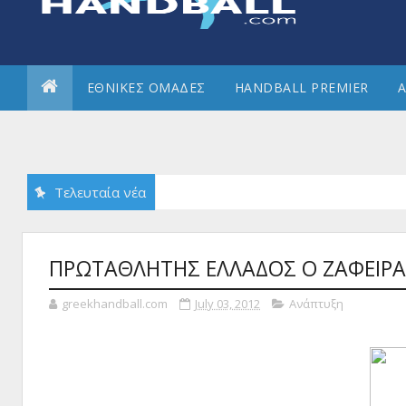
ΕΘΝΙΚΕΣ ΟΜΑΔΕΣ
HANDBALL PREMIER
Α
Τελευταία νέα
ΠΡΩΤΑΘΛΗΤΗΣ ΕΛΛΑΔΟΣ Ο ΖΑΦΕΙΡ
greekhandball.com
July 03, 2012
Ανάπτυξη