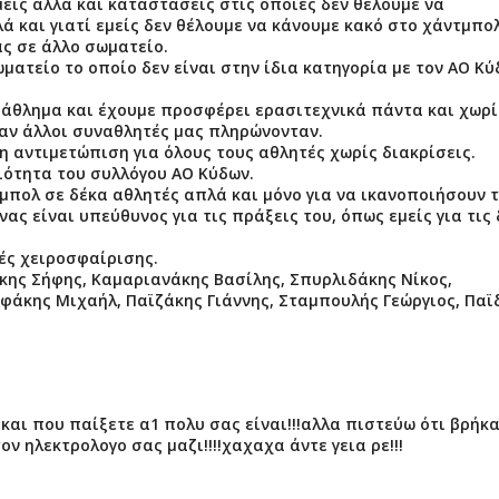
είς αλλά και καταστάσεις στις οποίες δεν θέλουμε να
ά και γιατί εμείς δεν θέλουμε να κάνουμε κακό στο χάντμπολ
ς σε άλλο σωματείο.
ματείο το οποίο δεν είναι στην ίδια κατηγορία με τον ΑΟ Κ
 άθλημα και έχουμε προσφέρει ερασιτεχνικά πάντα και χωρί
ταν άλλοι συναθλητές μας πληρώνονταν.
η αντιμετώπιση για όλους τους αθλητές χωρίς διακρίσεις.
ιότητα του συλλόγου ΑΟ Κύδων.
τμπολ σε δέκα αθλητές απλά και μόνο για να ικανοποιήσουν 
ς είναι υπεύθυνος για τις πράξεις του, όπως εμείς για τις 
ς χειροσφαίρισης.
κης Σήφης, Καμαριανάκης Βασίλης, Σπυρλιδάκης Νίκος,
εφάκης Μιχαήλ, Παϊζάκης Γιάννης, Σταμπουλής Γεώργιος, Παϊ
και που παίξετε α1 πολυ σας είναι!!!αλλα πιστεύω ότι βρήκ
τον ηλεκτρολογο σας μαζι!!!!χαχαχα άντε γεια ρε!!!