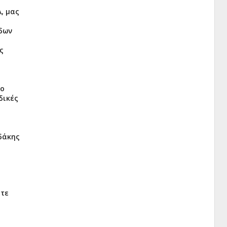
, μας
ύδων
ς
το
δικές
δάκης
ατε