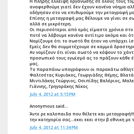
Η πλήρης έλλειψη οργάνωσης σε όλους τους τομ
αναφερθούμε γιατί δεν έχουν κανένα νόημα αλλ
οδήγησαν στο να επιθυμούμε την μεταγραφή μα
Επίσης η μεταγραφή μας θέλουμε να γίνει σε σω
αλλά σε μικρότερη.
Οι περισσότεροι από εμάς είμαστε χρόνια στο
ποτέ να λάβουμε κανένα αντίτιμο ακόμα και ό
Νομίζουμε ότι το σωστό θα ήταν να υπάρχει ίσ
Εμείς δεν θα συμμετέχουμε σε καμμιά δραστηρ
Αν νομίζουν ότι είναι σωστό να κόψουν το χάν
προσωπικό τους εγωϊσμό ας το πράξουν κάθε ένα
μας.
Το παραπάνω υπογράφουν οι παρακάτω αθλητέ
Φαλτσέτας Κυριάκος, Γεωργιάδης Θέμης, Βλατά
Μιντιλάκης Γεώργιος, Οσιπίδης Βαλέριος, Μαλ
Γιάννης, Γρηγοράκης Νίκος
July 4, 2012 at 5:15 PM
Anonymous said...
Άντε ρε καλοπαιδα που θέλετε και μεταγραφή!!!
την κατηγορία σας...εκει εκει στην β εθνικη με 
July 4, 2012 at 11:34 PM