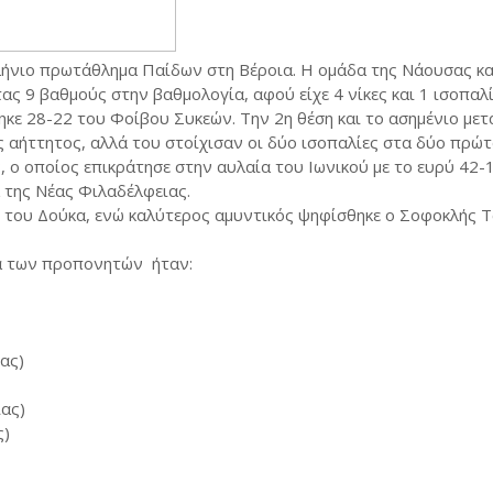
ήνιο πρωτάθλημα Παίδων στη Βέροια. Η ομάδα της Νάουσας κα
ς 9 βαθμούς στην βαθμολογία, αφού είχε 4 νίκες και 1 ισοπαλί
ηκε 28-22 του Φοίβου Συκεών. Την 2η θέση και το ασημένιο μετ
ς αήττητος, αλλά του στοίχισαν οι δύο ισοπαλίες στα δύο πρώτ
, ο οποίος επικράτησε στην αυλαία του Ιωνικού με το ευρύ 42-
 της Νέας Φιλαδέλφειας.
 του Δούκα, ενώ καλύτερος αμυντικός ψηφίσθηκε ο Σοφοκλής 
α των προπονητών ήταν:
ας)
ιας)
ς)