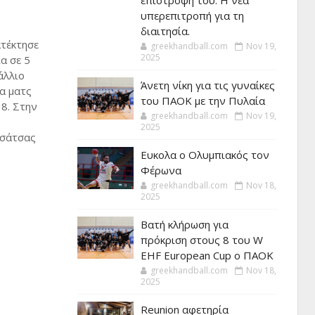
επιστροφή του. Η νέα
υπερεπιτροπή για τη
διαιτησία.
τέκτησε
greekhandball.com
Nov 19,
2025
α σε 5
άλλιο
Άνετη νίκη για τις γυναίκες
α ματς
του ΠΑΟΚ με την Πυλαία
18. Στην
greekhandball.com
Nov 19,
2025
Τσάτσας
Ευκολα ο Ολυμπιακός τον
Φέρωνα
greekhandball.com
Nov 18,
2025
Βατή κλήρωση για
πρόκριση στους 8 του W
EHF European Cup ο ΠΑΟΚ
greekhandball.com
Nov 18,
2025
Reunion αφετηρία