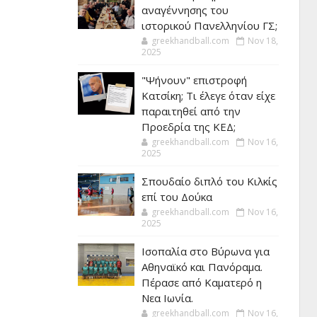
αναγέννησης του
ιστορικού Πανελληνίου ΓΣ;
greekhandball.com
Nov 18,
2025
"Ψήνουν" επιστροφή
Κατσίκη; Τι έλεγε όταν είχε
παραιτηθεί από την
Προεδρία της ΚΕΔ;
greekhandball.com
Nov 16,
2025
Σπουδαίο διπλό του Κιλκίς
επί του Δούκα
greekhandball.com
Nov 16,
2025
Ισοπαλία στο Βύρωνα για
Αθηναϊκό και Πανόραμα.
Πέρασε από Καματερό η
Νεα Ιωνία.
greekhandball.com
Nov 16,