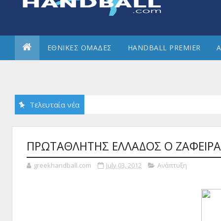
ΕΘΝΙΚΕΣ ΟΜΑΔΕΣ
HANDBALL PREMIER
Α
Τελευταία νέα
ΠΡΩΤΑΘΛΗΤΗΣ ΕΛΛΑΔΟΣ Ο ΖΑΦΕΙΡ
greekhandball.com
July 03, 2012
Ανάπτυξη