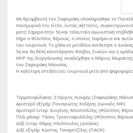
Με θριαμβευτή τον Ζαφειράκη ολοκληρώθηκε το Πανελλ
πανηγυρικά τον τίτλο, όντας αήττητος, συγκεντρώνοντα
ματς! Σήμερα στην 5η και τελευταία αγωνιστική επιβλήθ
πήρε ο Φίλιππος Βέροιας, ο οποίος παρέμεινε και αυτό
του τουρνουά. Το χάλκινο μετάλλιο κατέκτησε ο Δούκας
5η και 6η θέση κατετάγησαν Φοίβος Συκεών και η ομάδα
MVP της διοργάνωσης αναδείχθηκε ο Μάριος Μωραϊτης
του Ζαφειράκη Νάουσας.
Η καλύτερη επτάδα του τουρνουά μετά από ψηφοφορί
Τερματοφύλακας: Στέργιος Λιούμης (Ζαφειράκης Νάουσ
Αριστερό εξτρέμ: Παναγιώτης Κεδέρης (Ιωνικός ΝΦ)
Αριστερό ίντερ: Διογένης Αποστολίδης (Φίλιππος Βέρο
Πλέι μέικερ: Τάσος Τριανταφυλλίδης (Φίλιππος Βέροια
Δεξί ίντερ: Θέμης Ηλιόπουλος (Δούκας)
Δεξί εξτρέμ: Κώστας Τσεσμετζίδης (ΠΑΟΚ)