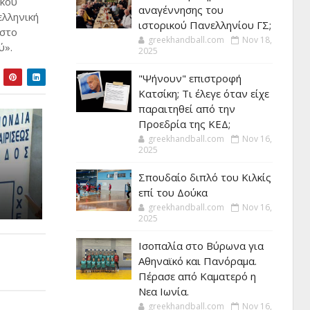
ϊκού
αναγέννησης του
ελληνική
ιστορικού Πανελληνίου ΓΣ;
 στο
greekhandball.com
Nov 18,
ύ».
2025
"Ψήνουν" επιστροφή
Κατσίκη; Τι έλεγε όταν είχε
παραιτηθεί από την
Προεδρία της ΚΕΔ;
greekhandball.com
Nov 16,
2025
Σπουδαίο διπλό του Κιλκίς
επί του Δούκα
greekhandball.com
Nov 16,
2025
Ισοπαλία στο Βύρωνα για
Αθηναϊκό και Πανόραμα.
Πέρασε από Καματερό η
Νεα Ιωνία.
greekhandball.com
Nov 16,