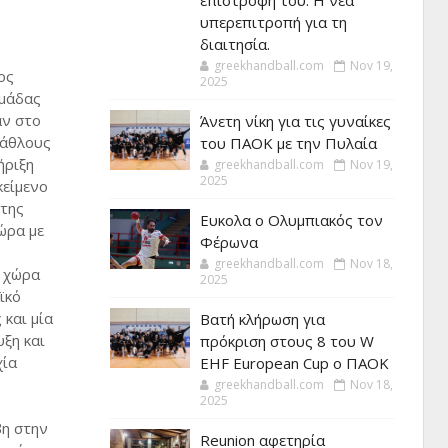
επιστροφή του. Η νέα
υπερεπιτροπή για τη
διαιτησία.
greekhandball.com
Nov 19,
ος
2025
ομάδας
αν στο
Άνετη νίκη για τις γυναίκες
λάθλους
του ΠΑΟΚ με την Πυλαία
ήριξη
greekhandball.com
Nov 19,
2025
κείμενο
 της
Ευκολα ο Ολυμπιακός τον
ώρα με
Φέρωνα
greekhandball.com
Nov 18,
η χώρα
2025
ϊκό
 και μία
Βατή κλήρωση για
ξη και
πρόκριση στους 8 του W
χία
EHF European Cup ο ΠΑΟΚ
greekhandball.com
Nov 18,
2025
βη στην
Reunion αφετηρία