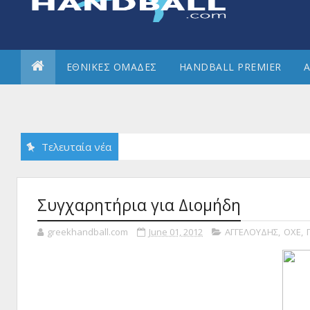
ΕΘΝΙΚΕΣ ΟΜΑΔΕΣ
HANDBALL PREMIER
Α
Τελευταία νέα
Συγχαρητήρια για Διομήδη
greekhandball.com
June 01, 2012
ΑΓΓΕΛΟΥΔΗΣ
,
ΟΧΕ
,