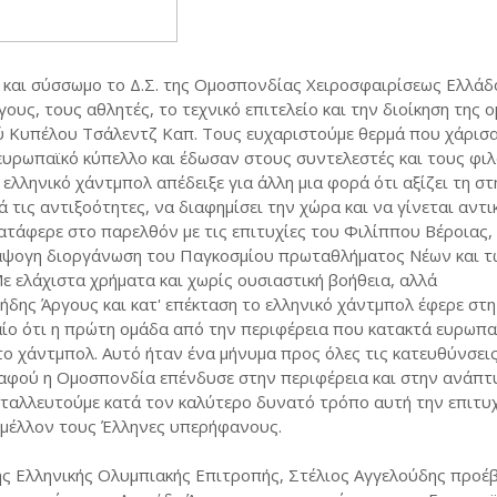
και σύσσωμο το Δ.Σ. της Ομοσπονδίας Χειροσφαιρίσεως Ελλάδ
υς, τους αθλητές, το τεχνικό επιτελείο και την διοίκηση της 
ύ Κυπέλου Τσάλεντζ Καπ. Τους ευχαριστούμε θερμά που χάρισ
ευρωπαϊκό κύπελλο και έδωσαν στους συντελεστές και τους φι
λληνικό χάντμπολ απέδειξε για άλλη μια φορά ότι αξίζει τη στ
τις αντιξοότητες, να διαφημίσει την χώρα και να γίνεται αντι
ατάφερε στο παρελθόν με τις επιτυχίες του Φιλίππου Βέροιας,
 άψογη διοργάνωση του Παγκοσμίου πρωταθλήματος Νέων και τ
ε ελάχιστα χρήματα και χωρίς ουσιαστική βοήθεια, αλλά
ήδης Άργους και κατ' επέκταση το ελληνικό χάντμπολ έφερε στ
υχαίο ότι η πρώτη ομάδα από την περιφέρεια που κατακτά ευρωπα
ο χάντμπολ. Αυτό ήταν ένα μήνυμα προς όλες τις κατευθύνσεις
φού η Ομοσπονδία επένδυσε στην περιφέρεια και στην ανάπτυ
εταλλευτούμε κατά τον καλύτερο δυνατό τρόπο αυτή την επιτυ
 μέλλον τους Έλληνες υπερήφανους.
της Ελληνικής Ολυμπιακής Επιτροπής, Στέλιος Αγγελούδης προέ