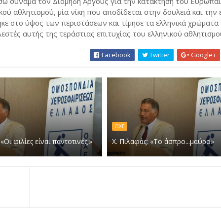
σω συνάμα τον Διομήδη Άργους για την κατάκτηση του Ευρωπα
ικού αθλητισμού, μία νίκη που αποδίδεται στην δουλειά και την 
ηκε στο ύψος των περιστάσεων και τίμησε τα ελληνικά χρώματα
λεστές αυτής της τεράστιας επιτυχίας του ελληνικού αθλητισμο
Facebook
Twitter
Google+
ΟΧΕ
 «Οι φιλίες είναι παντοτινές;»
Χ. Πιλαφάς: «Το άσπρο...μαύρο»