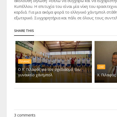
ακόλουθη δήλωση: «Θέλω να συγχαρώ και να ευχαριστή
Κυπέλλου. Η επιτυχία του είναι μία νίκη του ερασιτεχν
καρδιά. Για μια ακόμα φορά το ελληνικό χάντμπολ στάθ
εξωτερικό. Συγχαρητήρια και πάλι σε όλους τους συντε
SHARE THIS
ΠΙΛΑΦΑΣ
ΟΧΕ
O Χ. Πιλαφάς για τον σχεδιασμό του
γυναικείο χάντμπολ
Χ. Πιλαφάς:
3 comments