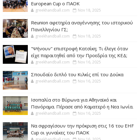
European Cup ο ΠΑΟΚ
greekhandball.com
Nov 18, 2025
Reunion αφετηρία αναγέννησης του ιστορικού
Πανελληνίου ΓΣ;
greekhandball.com
Nov 18, 2025
"Ψήνουν" επιστροφή Κατσίκη; Τι έλεγε όταν
είχε παραιτηθεί από την Προεδρία της ΚΕΔ;
greekhandball.com
Nov 16, 2025
Σπουδαίο διπλό του Κιλκίς επί του Δούκα
greekhandball.com
Nov 16, 2025
Ισοπαλία στο Βύρωνα για Αθηναϊκό και
Πανόραμα. Πέρασε από Καματερό η Νεα Ιωνία.
greekhandball.com
Nov 16, 2025
Να σφραγίσουν την πρόκριση στις 16 του EHF
Cup οι γυναίκες του ΠΑΟΚ
greekhandball.com
Nov 16, 2025