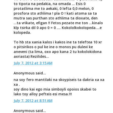
to tipota na pedakia, na omada ... Esis 0
protatlima me to aekaki, 0 lefta 0,0 melon, 0
prosfora sto athlima ! pla O ! kati atoma sa ta
mutra sas purthan sto athlima ta dioxate, den
...ta vrikate, efigan !! Fetos pezate me ton ...kinalo
klp tsirka dil 0 apo 0 = 0 .... Kokololkokolopeda....e
kolopeda.
To hb sta xania kalos i kakos ine ta teleftea 10 xr
o pitsirikos o pul ke ine o monos pu dulevi ke
aneveni (ta lima, oxo apo kana 2 tu kokolokidona
axriasta) Rezilides...
July 7, 2012 at 3:15 AM
Anonymous said...
na soy fero mantilaki na skoypiseis ta dakria xa xa
xa .
soy dino kai ego mia simboyli opoios skabei to
lako toy alloy pefteis esi mesa.!!!
July 7, 2012 at 8:51 AM
Anonymous said...