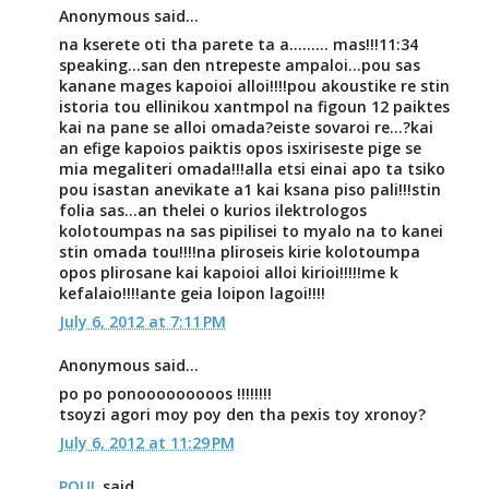
Anonymous said...
na kserete oti tha parete ta a......... mas!!!11:34
speaking...san den ntrepeste ampaloi...pou sas
kanane mages kapoioi alloi!!!!pou akoustike re stin
istoria tou ellinikou xantmpol na figoun 12 paiktes
kai na pane se alloi omada?eiste sovaroi re...?kai
an efige kapoios paiktis opos isxiriseste pige se
mia megaliteri omada!!!alla etsi einai apo ta tsiko
pou isastan anevikate a1 kai ksana piso pali!!!stin
folia sas...an thelei o kurios ilektrologos
kolotoumpas na sas pipilisei to myalo na to kanei
stin omada tou!!!!na pliroseis kirie kolotoumpa
opos plirosane kai kapoioi alloi kirioi!!!!!me k
kefalaio!!!!ante geia loipon lagoi!!!!
July 6, 2012 at 7:11 PM
Anonymous said...
po po ponooooooooos !!!!!!!!
tsoyzi agori moy poy den tha pexis toy xronoy?
July 6, 2012 at 11:29 PM
POUL
said...