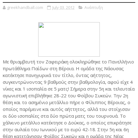
greekhandball.com
July 03, 2012
Ανάπτυξη
Με θριαμβευτή τον Ζαφειράκη ολοκληρώθηκε το Πανελλήνιο
πρωτάθλημα Παίδων στη Βέροια. Η ομάδα της Νάουσας
κατέκτησε πανηγυρικά τον τίτλο, όντας αήττητος,
συγκεντρώνοντας 9 βαθμούς στην βαθμολογία, αφού είχε 4
νίκες και 1 ισοπαλία σε 5 ματς! Σήμερα στην 5η και τελευταία
αγωνιστική επιβλήθηκε 28-22 του Φοίβου Συκεών. Την 2η
θέση και το ασημένιο μετάλλιο πήρε ο Φίλιππος Βέροιας, ο
οποίος παρέμεινε και αυτός αήττητος, αλλά του στοίχισαν
οι δύο ισοπαλίες στα δύο πρώτα ματς του τουρνουά. Το
χάλκινο μετάλλιο κατέκτησε ο Δούκας, ο οποίος επικράτησε
στην αυλαία του Ιωνικού με το ευρύ 42-18. Στην 5η και 6η
θέση κατετάγησαν Φοίβος Συκεών και η ομάδα της Νέας