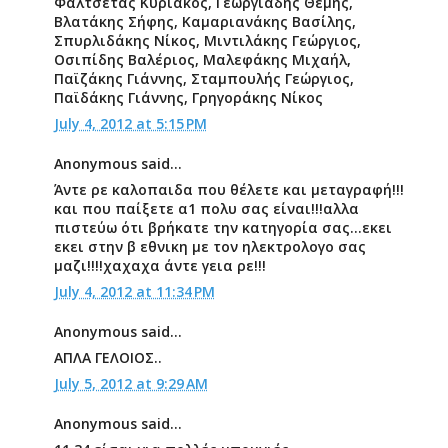
Φαλτσέτας Κυριάκος, Γεωργιάδης Θέμης,
Βλατάκης Σήφης, Καμαριανάκης Βασίλης,
Σπυρλιδάκης Νίκος, Μιντιλάκης Γεώργιος,
Οσιπίδης Βαλέριος, Μαλεφάκης Μιχαήλ,
Παϊζάκης Γιάννης, Σταμπουλής Γεώργιος,
Παϊδάκης Γιάννης, Γρηγοράκης Νίκος
July 4, 2012 at 5:15 PM
Anonymous said...
Άντε ρε καλοπαιδα που θέλετε και μεταγραφή!!!
και που παίξετε α1 πολυ σας είναι!!!αλλα
πιστεύω ότι βρήκατε την κατηγορία σας...εκει
εκει στην β εθνικη με τον ηλεκτρολογο σας
μαζι!!!!χαχαχα άντε γεια ρε!!!
July 4, 2012 at 11:34 PM
Anonymous said...
ΑΠΛΑ ΓΕΛΟΙΟΣ..
July 5, 2012 at 9:29 AM
Anonymous said...