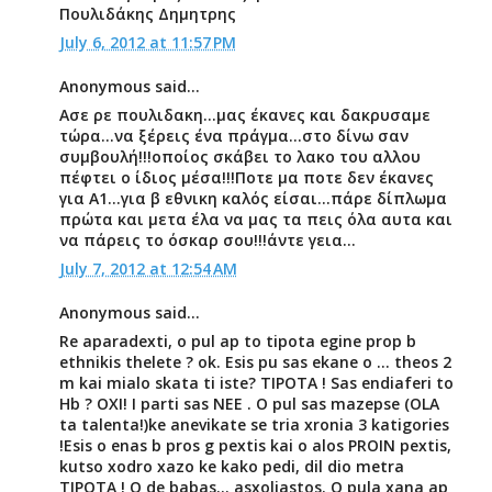
Πουλιδάκης Δημητρης
July 6, 2012 at 11:57 PM
Anonymous said...
Ασε ρε πουλιδακη...μας έκανες και δακρυσαμε
τώρα...να ξέρεις ένα πράγμα...στο δίνω σαν
συμβουλή!!!οποίος σκάβει το λακο του αλλου
πέφτει ο ίδιος μέσα!!!Ποτε μα ποτε δεν έκανες
για Α1...για β εθνικη καλός είσαι...πάρε δίπλωμα
πρώτα και μετα έλα να μας τα πεις όλα αυτα και
να πάρεις το όσκαρ σου!!!άντε γεια...
July 7, 2012 at 12:54 AM
Anonymous said...
Re aparadexti, o pul ap to tipota egine prop b
ethnikis thelete ? ok. Esis pu sas ekane o ... theos 2
m kai mialo skata ti iste? TIPOTA ! Sas endiaferi to
Hb ? OXI! I parti sas NEE . O pul sas mazepse (OLA
ta talenta!)ke anevikate se tria xronia 3 katigories
!Esis o enas b pros g pextis kai o alos PROIN pextis,
kutso xodro xazo ke kako pedi, dil dio metra
TIPOTA ! O de babas... asxoliastos. O pula xana ap