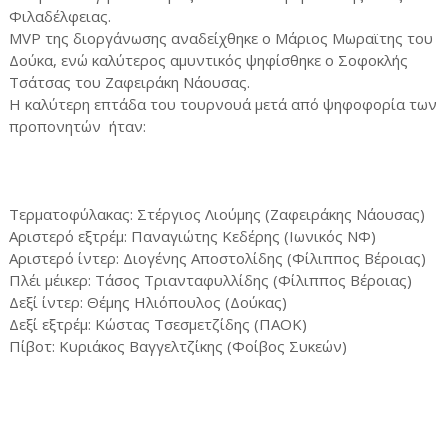
Φιλαδέλφειας.
MVP της διοργάνωσης αναδείχθηκε ο Μάριος Μωραϊτης του
Δούκα, ενώ καλύτερος αμυντικός ψηφίσθηκε ο Σοφοκλής
Τσάτσας του Ζαφειράκη Νάουσας.
Η καλύτερη επτάδα του τουρνουά μετά από ψηφοφορία των
προπονητών ήταν:
Τερματοφύλακας: Στέργιος Λιούμης (Ζαφειράκης Νάουσας)
Αριστερό εξτρέμ: Παναγιώτης Κεδέρης (Ιωνικός ΝΦ)
Αριστερό ίντερ: Διογένης Αποστολίδης (Φίλιππος Βέροιας)
Πλέι μέικερ: Τάσος Τριανταφυλλίδης (Φίλιππος Βέροιας)
Δεξί ίντερ: Θέμης Ηλιόπουλος (Δούκας)
Δεξί εξτρέμ: Κώστας Τσεσμετζίδης (ΠΑΟΚ)
Πίβοτ: Κυριάκος Βαγγελτζίκης (Φοίβος Συκεών)