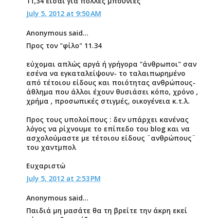
11,34 είσαι για πολλές μπουνιές
July 5, 2012 at 9:50 AM
Anonymous said...
Προς τον "φίλο" 11.34
εύχομαι απλώς αργά ή γρήγορα "άνθρωποι" σαν
εσένα να εγκαταλείψουν- το ταλαιπωρημένο
από τέτοιου είδους και ποιότητας ανθρώπους-
άθλημα που άλλοι έχουν θυσιάσει κόπο, χρόνο ,
χρήμα , προσωπικές στιγμές, οικογένεια κ.τ.λ.
Προς τους υπολοίπους : δεν υπάρχει κανένας
λόγος να ρίχνουμε το επίπεδο του blog και να
ασχολούμαστε με τέτοιου είδους ¨ανθρώπους¨
του χαντμπολ
Ευχαριστώ
July 5, 2012 at 2:53 PM
Anonymous said...
Παιδιά μη μασάτε θα τη βρείτε την άκρη εκεί