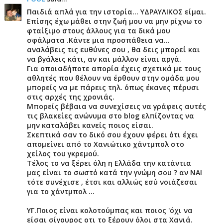
Παιδιά απλά για την ιστορία... ΥΔΡΑΥΛΙΚΟΣ είμαι.
Επίσης έχω μάθει στην ζωή μου να μην ρίχνω το
φταίξιμο στους άλλους για τα δικά μου
σφάλματα .Κάντε μια προσπάθεια να...
αναλάβεις τις ευθύνες σου , θα δεις μπορεί και
να βγάλεις κάτι, αν και μάλλον είναι αργά.
Για οποιαδήποτε απορία έχεις σχετικά με τους
αθλητές που θέλουν να έρθουν στην ομάδα μου
μπορείς να με πάρεις τηλ. όπως έκανες πέρυσι
στις αρχές της χρονιάς.
Μπορείς βέβαια να συνεχίσεις να γράφεις αυτές
τις βλακείες ανώνυμα στο blog ελπίζοντας να
μην καταλάβει κανείς ποιος είσαι.
Σκεπτικά σαν το δικό σου έχουν φέρει ότι έχει
απομείνει από το Χανιώτικο χάντμπολ στο
χείλος του γκρεμού.
Τέλος το να ξέρει όλη η Ελλάδα την κατάντια
μας είναι το σωστό κατά την γνώμη σου ? αν ΝΑΙ
τότε συνέχισε , έτσι και αλλιώς εσύ νοιάζεσαι
για το χάντμπολ ...
ΥΓ.Ποιος είναι κολοτούμπας και ποιος 'όχι να
είσαι σίγουρος οτι το ξέρουν όλοι στα Χανιά.