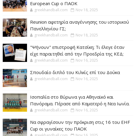
European Cup ο ΠΑΟΚ
greekhandball.com
Nov 18, 2025
Reunion αφετηρία αναγέννησης του ιστορικού
Πανελληνίου ΓΣ;
greekhandball.com
Nov 18, 2025
"Ψήνουν" επιστροφή Κατσίκη; Τι έλεγε όταν
είχε παραιτηθεί από την Προεδρία της ΚΕΔ;
greekhandball.com
Nov 16, 2025
Σπουδαίο διπλό του Κιλκίς επί του Δούκα
greekhandball.com
Nov 16, 2025
Ισοπαλία στο Βύρωνα για Αθηναϊκό και
Πανόραμα. Πέρασε από Καματερό η Νεα Ιωνία.
greekhandball.com
Nov 16, 2025
Να σφραγίσουν την πρόκριση στις 16 του EHF
Cup οι γυναίκες του ΠΑΟΚ
greekhandball.com
Nov 16, 2025