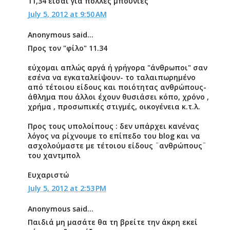
11,34 είσαι για πολλές μπουνιές
July 5, 2012 at 9:50 AM
Anonymous said...
Προς τον "φίλο" 11.34
εύχομαι απλώς αργά ή γρήγορα "άνθρωποι" σαν
εσένα να εγκαταλείψουν- το ταλαιπωρημένο
από τέτοιου είδους και ποιότητας ανθρώπους-
άθλημα που άλλοι έχουν θυσιάσει κόπο, χρόνο ,
χρήμα , προσωπικές στιγμές, οικογένεια κ.τ.λ.
Προς τους υπολοίπους : δεν υπάρχει κανένας
λόγος να ρίχνουμε το επίπεδο του blog και να
ασχολούμαστε με τέτοιου είδους ¨ανθρώπους¨
του χαντμπολ
Ευχαριστώ
July 5, 2012 at 2:53 PM
Anonymous said...
Παιδιά μη μασάτε θα τη βρείτε την άκρη εκεί