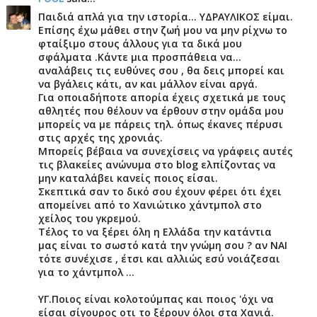
Παιδιά απλά για την ιστορία... ΥΔΡΑΥΛΙΚΟΣ είμαι.
Επίσης έχω μάθει στην ζωή μου να μην ρίχνω το
φταίξιμο στους άλλους για τα δικά μου
σφάλματα .Κάντε μια προσπάθεια να...
αναλάβεις τις ευθύνες σου , θα δεις μπορεί και
να βγάλεις κάτι, αν και μάλλον είναι αργά.
Για οποιαδήποτε απορία έχεις σχετικά με τους
αθλητές που θέλουν να έρθουν στην ομάδα μου
μπορείς να με πάρεις τηλ. όπως έκανες πέρυσι
στις αρχές της χρονιάς.
Μπορείς βέβαια να συνεχίσεις να γράφεις αυτές
τις βλακείες ανώνυμα στο blog ελπίζοντας να
μην καταλάβει κανείς ποιος είσαι.
Σκεπτικά σαν το δικό σου έχουν φέρει ότι έχει
απομείνει από το Χανιώτικο χάντμπολ στο
χείλος του γκρεμού.
Τέλος το να ξέρει όλη η Ελλάδα την κατάντια
μας είναι το σωστό κατά την γνώμη σου ? αν ΝΑΙ
τότε συνέχισε , έτσι και αλλιώς εσύ νοιάζεσαι
για το χάντμπολ ...
ΥΓ.Ποιος είναι κολοτούμπας και ποιος 'όχι να
είσαι σίγουρος οτι το ξέρουν όλοι στα Χανιά.