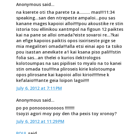
Anonymous said...
na kserete oti tha parete ta a......... mas!!!11:34
speaking...san den ntrepeste ampaloi...pou sas
kanane mages kapoioi alloi!!!!pou akoustike re stin
istoria tou ellinikou xantmpol na figoun 12 paiktes
kai na pane se alloi omada?eiste sovaroi re...?kai
an efige kapoios paiktis opos isxiriseste pige se
mia megaliteri omada!!!alla etsi einai apo ta tsiko
pou isastan anevikate a1 kai ksana piso pali!!!stin
folia sas...an thelei o kurios ilektrologos
kolotoumpas na sas pipilisei to myalo na to kanei
stin omada tou!!!!na pliroseis kirie kolotoumpa
opos plirosane kai kapoioi alloi kirioi!!!!!me k
kefalaio!!!!ante geia loipon lagoi!!!!
July 6, 2012 at 7:11 PM
Anonymous said...
po po ponooooooooos !!!!!!!!
tsoyzi agori moy poy den tha pexis toy xronoy?
July 6, 2012 at 11:29 PM
POUL
said...