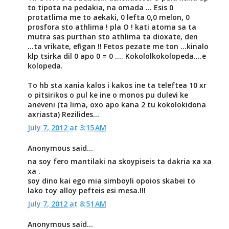
to tipota na pedakia, na omada ... Esis 0
protatlima me to aekaki, 0 lefta 0,0 melon, 0
prosfora sto athlima ! pla O ! kati atoma sa ta
mutra sas purthan sto athlima ta dioxate, den
...ta vrikate, efigan !! Fetos pezate me ton ...kinalo
klp tsirka dil 0 apo 0 = 0 .... Kokololkokolopeda....e
kolopeda.
To hb sta xania kalos i kakos ine ta teleftea 10 xr
o pitsirikos o pul ke ine o monos pu dulevi ke
aneveni (ta lima, oxo apo kana 2 tu kokolokidona
axriasta) Rezilides...
July 7, 2012 at 3:15 AM
Anonymous said...
na soy fero mantilaki na skoypiseis ta dakria xa xa
xa .
soy dino kai ego mia simboyli opoios skabei to
lako toy alloy pefteis esi mesa.!!!
July 7, 2012 at 8:51 AM
Anonymous said...