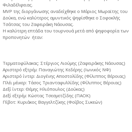
Φιλαδέλφειας.
MVP της διοργάνωσης αναδείχθηκε ο Μάριος Μωραϊτης του
Δούκα, ενώ καλύτερος αμυντικός ψηφίσθηκε ο Σοφοκλής
Τσάτσας του Ζαφειράκη Νάουσας.
Η καλύτερη επτάδα του τουρνουά μετά από ψηφοφορία των
προπονητών ήταν:
Τερματοφύλακας: Στέργιος Λιούμης (Ζαφειράκης Νάουσας)
Αριστερό εξτρέμ: Παναγιώτης Κεδέρης (Ιωνικός ΝΦ)
Αριστερό ίντερ: Διογένης Αποστολίδης (Φίλιππος Βέροιας)
Πλέι μέικερ: Τάσος Τριανταφυλλίδης (Φίλιππος Βέροιας)
Δεξί ίντερ: Θέμης Ηλιόπουλος (Δούκας)
Δεξί εξτρέμ: Κώστας Τσεσμετζίδης (ΠΑΟΚ)
Πίβοτ: Κυριάκος Βαγγελτζίκης (Φοίβος Συκεών)