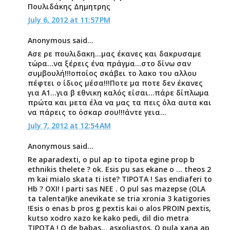
Πουλιδάκης Δημητρης
July 6, 2012 at 11:57 PM
Anonymous said...
Ασε ρε πουλιδακη...μας έκανες και δακρυσαμε
τώρα...να ξέρεις ένα πράγμα...στο δίνω σαν
συμβουλή!!!οποίος σκάβει το λακο του αλλου
πέφτει ο ίδιος μέσα!!!Ποτε μα ποτε δεν έκανες
για Α1...για β εθνικη καλός είσαι...πάρε δίπλωμα
πρώτα και μετα έλα να μας τα πεις όλα αυτα και
να πάρεις το όσκαρ σου!!!άντε γεια...
July 7, 2012 at 12:54 AM
Anonymous said...
Re aparadexti, o pul ap to tipota egine prop b
ethnikis thelete ? ok. Esis pu sas ekane o ... theos 2
m kai mialo skata ti iste? TIPOTA ! Sas endiaferi to
Hb ? OXI! I parti sas NEE . O pul sas mazepse (OLA
ta talenta!)ke anevikate se tria xronia 3 katigories
!Esis o enas b pros g pextis kai o alos PROIN pextis,
kutso xodro xazo ke kako pedi, dil dio metra
TIPOTA ! O de babas... asxoliastos. O pula xana ap