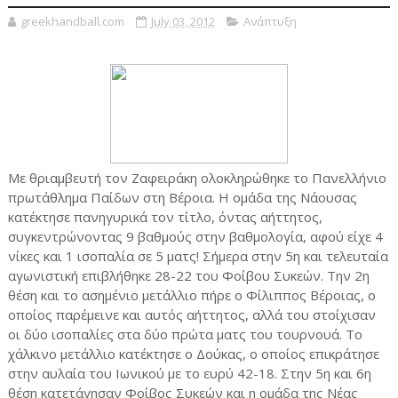
greekhandball.com
July 03, 2012
Ανάπτυξη
Με θριαμβευτή τον Ζαφειράκη ολοκληρώθηκε το Πανελλήνιο
πρωτάθλημα Παίδων στη Βέροια. Η ομάδα της Νάουσας
κατέκτησε πανηγυρικά τον τίτλο, όντας αήττητος,
συγκεντρώνοντας 9 βαθμούς στην βαθμολογία, αφού είχε 4
νίκες και 1 ισοπαλία σε 5 ματς! Σήμερα στην 5η και τελευταία
αγωνιστική επιβλήθηκε 28-22 του Φοίβου Συκεών. Την 2η
θέση και το ασημένιο μετάλλιο πήρε ο Φίλιππος Βέροιας, ο
οποίος παρέμεινε και αυτός αήττητος, αλλά του στοίχισαν
οι δύο ισοπαλίες στα δύο πρώτα ματς του τουρνουά. Το
χάλκινο μετάλλιο κατέκτησε ο Δούκας, ο οποίος επικράτησε
στην αυλαία του Ιωνικού με το ευρύ 42-18. Στην 5η και 6η
θέση κατετάγησαν Φοίβος Συκεών και η ομάδα της Νέας