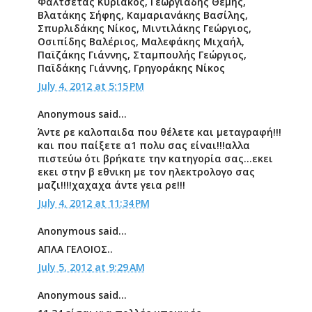
Φαλτσέτας Κυριάκος, Γεωργιάδης Θέμης,
Βλατάκης Σήφης, Καμαριανάκης Βασίλης,
Σπυρλιδάκης Νίκος, Μιντιλάκης Γεώργιος,
Οσιπίδης Βαλέριος, Μαλεφάκης Μιχαήλ,
Παϊζάκης Γιάννης, Σταμπουλής Γεώργιος,
Παϊδάκης Γιάννης, Γρηγοράκης Νίκος
July 4, 2012 at 5:15 PM
Anonymous said...
Άντε ρε καλοπαιδα που θέλετε και μεταγραφή!!!
και που παίξετε α1 πολυ σας είναι!!!αλλα
πιστεύω ότι βρήκατε την κατηγορία σας...εκει
εκει στην β εθνικη με τον ηλεκτρολογο σας
μαζι!!!!χαχαχα άντε γεια ρε!!!
July 4, 2012 at 11:34 PM
Anonymous said...
ΑΠΛΑ ΓΕΛΟΙΟΣ..
July 5, 2012 at 9:29 AM
Anonymous said...