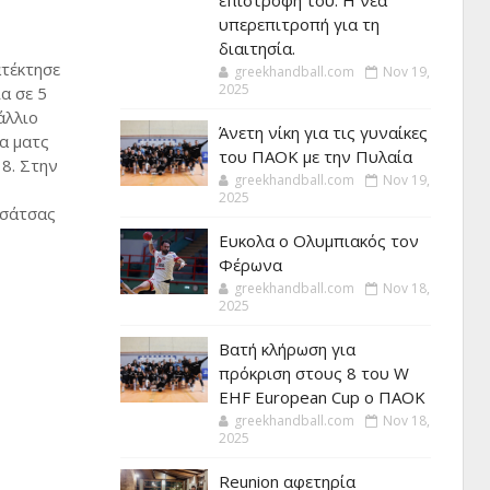
επιστροφή του. Η νέα
υπερεπιτροπή για τη
διαιτησία.
τέκτησε
greekhandball.com
Nov 19,
2025
α σε 5
άλλιο
Άνετη νίκη για τις γυναίκες
α ματς
του ΠΑΟΚ με την Πυλαία
18. Στην
greekhandball.com
Nov 19,
2025
Τσάτσας
Ευκολα ο Ολυμπιακός τον
Φέρωνα
greekhandball.com
Nov 18,
2025
Βατή κλήρωση για
πρόκριση στους 8 του W
EHF European Cup ο ΠΑΟΚ
greekhandball.com
Nov 18,
2025
Reunion αφετηρία