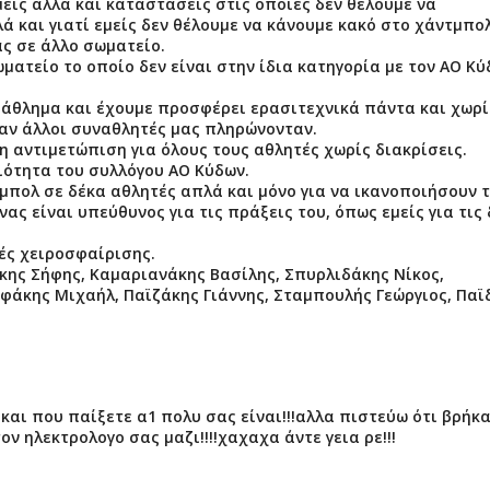
είς αλλά και καταστάσεις στις οποίες δεν θέλουμε να
ά και γιατί εμείς δεν θέλουμε να κάνουμε κακό στο χάντμπολ
ς σε άλλο σωματείο.
ματείο το οποίο δεν είναι στην ίδια κατηγορία με τον ΑΟ Κ
 άθλημα και έχουμε προσφέρει ερασιτεχνικά πάντα και χωρί
ταν άλλοι συναθλητές μας πληρώνονταν.
η αντιμετώπιση για όλους τους αθλητές χωρίς διακρίσεις.
ιότητα του συλλόγου ΑΟ Κύδων.
τμπολ σε δέκα αθλητές απλά και μόνο για να ικανοποιήσουν 
ς είναι υπεύθυνος για τις πράξεις του, όπως εμείς για τις 
ς χειροσφαίρισης.
κης Σήφης, Καμαριανάκης Βασίλης, Σπυρλιδάκης Νίκος,
εφάκης Μιχαήλ, Παϊζάκης Γιάννης, Σταμπουλής Γεώργιος, Παϊ
και που παίξετε α1 πολυ σας είναι!!!αλλα πιστεύω ότι βρήκ
τον ηλεκτρολογο σας μαζι!!!!χαχαχα άντε γεια ρε!!!