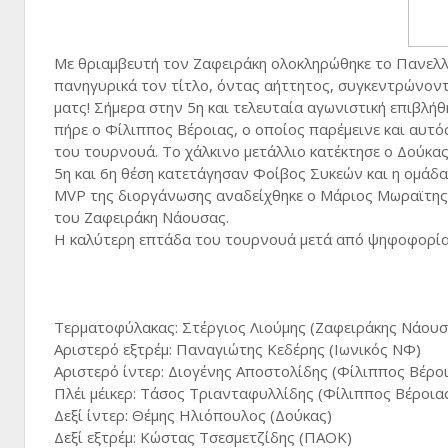
Με θριαμβευτή τον Ζαφειράκη ολοκληρώθηκε το Πανελλ
πανηγυρικά τον τίτλο, όντας αήττητος, συγκεντρώνοντα
ματς! Σήμερα στην 5η και τελευταία αγωνιστική επιβλήθ
πήρε ο Φίλιππος Βέροιας, ο οποίος παρέμεινε και αυτό
του τουρνουά. Το χάλκινο μετάλλιο κατέκτησε ο Δούκας
5η και 6η θέση κατετάγησαν Φοίβος Συκεών και η ομάδα
MVP της διοργάνωσης αναδείχθηκε ο Μάριος Μωραϊτης
του Ζαφειράκη Νάουσας.
Η καλύτερη επτάδα του τουρνουά μετά από ψηφοφορί
Τερματοφύλακας: Στέργιος Λιούμης (Ζαφειράκης Νάουσ
Αριστερό εξτρέμ: Παναγιώτης Κεδέρης (Ιωνικός ΝΦ)
Αριστερό ίντερ: Διογένης Αποστολίδης (Φίλιππος Βέρο
Πλέι μέικερ: Τάσος Τριανταφυλλίδης (Φίλιππος Βέροια
Δεξί ίντερ: Θέμης Ηλιόπουλος (Δούκας)
Δεξί εξτρέμ: Κώστας Τσεσμετζίδης (ΠΑΟΚ)