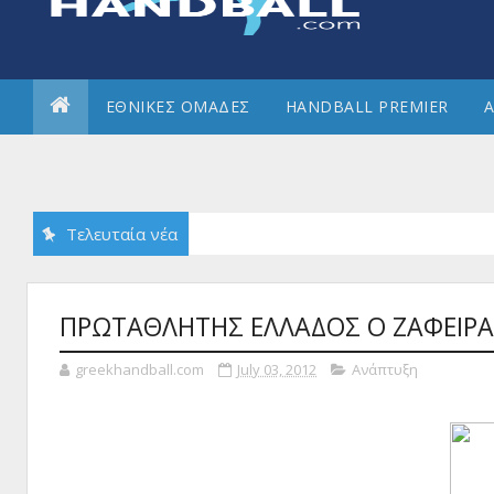
ΕΘΝΙΚΕΣ ΟΜΑΔΕΣ
HANDBALL PREMIER
Α
Τελευταία νέα
ΠΡΩΤΑΘΛΗΤΗΣ ΕΛΛΑΔΟΣ Ο ΖΑΦΕΙΡ
greekhandball.com
July 03, 2012
Ανάπτυξη