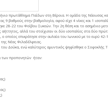
ήνιο πρωτάθλημα Παίδων στη Βέροια. Η ομάδα της Νάουσας κα
ς 9 βαθμούς στην βαθμολογία, αφού είχε 4 νίκες και 1 ισοπαλί
ηκε 28-22 του Φοίβου Συκεών. Την 2η θέση και το ασημένιο μετ
ς αήττητος, αλλά του στοίχισαν οι δύο ισοπαλίες στα δύο πρώτ
, ο οποίος επικράτησε στην αυλαία του Ιωνικού με το ευρύ 42-
 της Νέας Φιλαδέλφειας.
 του Δούκα, ενώ καλύτερος αμυντικός ψηφίσθηκε ο Σοφοκλής 
α των προπονητών ήταν:
ας)
ιας)
ς)