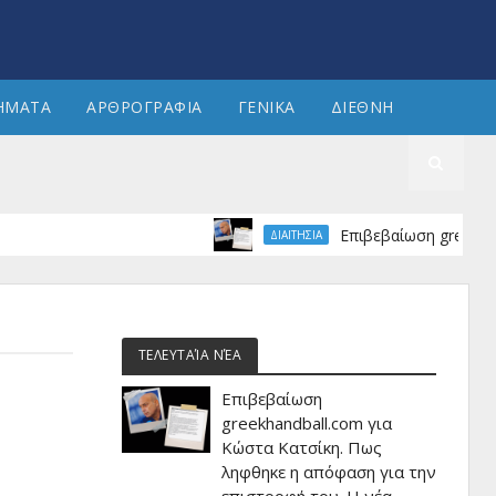
ΗΜΑΤΑ
ΑΡΘΡΟΓΡΑΦΙΑ
ΓΕΝΙΚΑ
ΔΙΕΘΝΗ
Επιβεβαίωση greekhandball.
ΔΙΑΙΤΗΣΙΑ
ΤΕΛΕΥΤΑΊΑ ΝΈΑ
Επιβεβαίωση
greekhandball.com για
Κώστα Κατσίκη. Πως
ληφθηκε η απόφαση για την