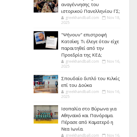
αναγέννησης του
ιστορικού Πανελληνίου ΓΣ;
greekhandball.com
Nov 18,
2025
"Ψήνουν" επιστροφή
Κατσίκη; Τι έλεγε όταν είχε
παραιτηθεί από την
Προεδρία της ΚΕΔ;
greekhandball.com
Nov 16,
2025
Σπουδαίο διπλό του Κιλκίς
επί του Δούκα
greekhandball.com
Nov 16,
2025
Ισοπαλία στο Βύρωνα για
Αθηναϊκό και Πανόραμα.
Πέρασε από Καματερό η
Νεα Ιωνία.
greekhandball.com
Nov 16,