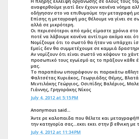
Η πλήρης έλλειψη οργάνωσης σε όλους τους τομ
αναφερθούμε γιατί δεν έχουν κανένα νόημα αλλ
οδήγησαν στο να επιθυμούμε την μεταγραφή μα
Επίσης η μεταγραφή μας θέλουμε να γίνει σε σω
αλλά σε μικρότερη.
Οι περισσότεροι από εμάς είμαστε χρόνια στο
ποτέ να λάβουμε κανένα αντίτιμο ακόμα και ό
Νομίζουμε ότι το σωστό θα ήταν να υπάρχει ίσ
Εμείς δεν θα συμμετέχουμε σε καμμιά δραστηρ
Αν νομίζουν ότι είναι σωστό να κόψουν το χάν
προσωπικό τους εγωϊσμό ας το πράξουν κάθε ένα
μας.
Το παραπάνω υπογράφουν οι παρακάτω αθλητέ
Φαλτσέτας Κυριάκος, Γεωργιάδης Θέμης, Βλατά
Μιντιλάκης Γεώργιος, Οσιπίδης Βαλέριος, Μαλ
Γιάννης, Γρηγοράκης Νίκος
July 4, 2012 at 5:15 PM
Anonymous said...
Άντε ρε καλοπαιδα που θέλετε και μεταγραφή!!!
την κατηγορία σας...εκει εκει στην β εθνικη με 
July 4, 2012 at 11:34 PM