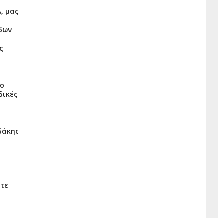
, μας
ύδων
ς
το
δικές
δάκης
ατε