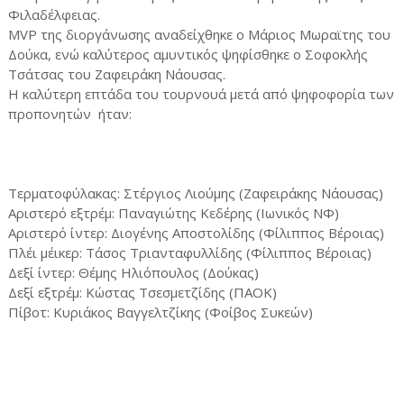
Φιλαδέλφειας.
MVP της διοργάνωσης αναδείχθηκε ο Μάριος Μωραϊτης του
Δούκα, ενώ καλύτερος αμυντικός ψηφίσθηκε ο Σοφοκλής
Τσάτσας του Ζαφειράκη Νάουσας.
Η καλύτερη επτάδα του τουρνουά μετά από ψηφοφορία των
προπονητών ήταν:
Τερματοφύλακας: Στέργιος Λιούμης (Ζαφειράκης Νάουσας)
Αριστερό εξτρέμ: Παναγιώτης Κεδέρης (Ιωνικός ΝΦ)
Αριστερό ίντερ: Διογένης Αποστολίδης (Φίλιππος Βέροιας)
Πλέι μέικερ: Τάσος Τριανταφυλλίδης (Φίλιππος Βέροιας)
Δεξί ίντερ: Θέμης Ηλιόπουλος (Δούκας)
Δεξί εξτρέμ: Κώστας Τσεσμετζίδης (ΠΑΟΚ)
Πίβοτ: Κυριάκος Βαγγελτζίκης (Φοίβος Συκεών)