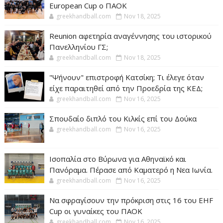
European Cup ο ΠΑΟΚ
greekhandball.com
Nov 18, 2025
Reunion αφετηρία αναγέννησης του ιστορικού
Πανελληνίου ΓΣ;
greekhandball.com
Nov 18, 2025
"Ψήνουν" επιστροφή Κατσίκη; Τι έλεγε όταν
είχε παραιτηθεί από την Προεδρία της ΚΕΔ;
greekhandball.com
Nov 16, 2025
Σπουδαίο διπλό του Κιλκίς επί του Δούκα
greekhandball.com
Nov 16, 2025
Ισοπαλία στο Βύρωνα για Αθηναϊκό και
Πανόραμα. Πέρασε από Καματερό η Νεα Ιωνία.
greekhandball.com
Nov 16, 2025
Να σφραγίσουν την πρόκριση στις 16 του EHF
Cup οι γυναίκες του ΠΑΟΚ
greekhandball.com
Nov 16, 2025