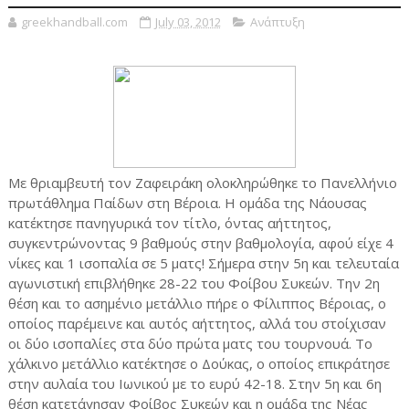
greekhandball.com
July 03, 2012
Ανάπτυξη
Με θριαμβευτή τον Ζαφειράκη ολοκληρώθηκε το Πανελλήνιο
πρωτάθλημα Παίδων στη Βέροια. Η ομάδα της Νάουσας
κατέκτησε πανηγυρικά τον τίτλο, όντας αήττητος,
συγκεντρώνοντας 9 βαθμούς στην βαθμολογία, αφού είχε 4
νίκες και 1 ισοπαλία σε 5 ματς! Σήμερα στην 5η και τελευταία
αγωνιστική επιβλήθηκε 28-22 του Φοίβου Συκεών. Την 2η
θέση και το ασημένιο μετάλλιο πήρε ο Φίλιππος Βέροιας, ο
οποίος παρέμεινε και αυτός αήττητος, αλλά του στοίχισαν
οι δύο ισοπαλίες στα δύο πρώτα ματς του τουρνουά. Το
χάλκινο μετάλλιο κατέκτησε ο Δούκας, ο οποίος επικράτησε
στην αυλαία του Ιωνικού με το ευρύ 42-18. Στην 5η και 6η
θέση κατετάγησαν Φοίβος Συκεών και η ομάδα της Νέας