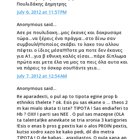
Πουλιδάκης Δημητρης
July 6, 2012 at 11:57 PM
Anonymous said...
Ασε ρε πουλιδακη...μας έκανες και δακρυσαμε
τώρα...να ξέρεις ένα πράγμα...στο δίνω σαν
συμβουλή!!!οποίος σκάβει το λακο του αλλου
πέφτει ο ίδιος μέσα!!!Ποτε μα ποτε δεν έκανες
για Α1...για β εθνικη καλός είσαι...πάρε δίπλωμα
πρώτα και μετα έλα να μας τα πεις όλα αυτα και
να πάρεις το όσκαρ σου!!!άντε γεια...
July 7, 2012 at 12:54 AM
Anonymous said...
Re aparadexti, o pul ap to tipota egine prop b
ethnikis thelete ? ok. Esis pu sas ekane o ... theos 2
m kai mialo skata ti iste? TIPOTA ! Sas endiaferi to
Hb ? OXI! I parti sas NEE . O pul sas mazepse (OLA
ta talenta!)ke anevikate se tria xronia 3 katigories
!Esis o enas b pros g pextis kai o alos PROIN pextis,
kutso xodro xazo ke kako pedi, dil dio metra
TIPOTA ! O de babas... asxoliastos. O pula xana ap