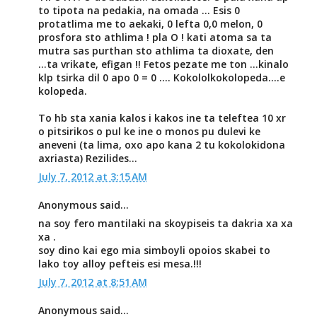
to tipota na pedakia, na omada ... Esis 0
protatlima me to aekaki, 0 lefta 0,0 melon, 0
prosfora sto athlima ! pla O ! kati atoma sa ta
mutra sas purthan sto athlima ta dioxate, den
...ta vrikate, efigan !! Fetos pezate me ton ...kinalo
klp tsirka dil 0 apo 0 = 0 .... Kokololkokolopeda....e
kolopeda.
To hb sta xania kalos i kakos ine ta teleftea 10 xr
o pitsirikos o pul ke ine o monos pu dulevi ke
aneveni (ta lima, oxo apo kana 2 tu kokolokidona
axriasta) Rezilides...
July 7, 2012 at 3:15 AM
Anonymous said...
na soy fero mantilaki na skoypiseis ta dakria xa xa
xa .
soy dino kai ego mia simboyli opoios skabei to
lako toy alloy pefteis esi mesa.!!!
July 7, 2012 at 8:51 AM
Anonymous said...