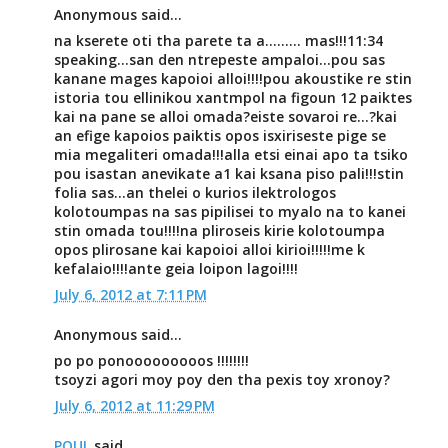
Anonymous said...
na kserete oti tha parete ta a......... mas!!!11:34
speaking...san den ntrepeste ampaloi...pou sas
kanane mages kapoioi alloi!!!!pou akoustike re stin
istoria tou ellinikou xantmpol na figoun 12 paiktes
kai na pane se alloi omada?eiste sovaroi re...?kai
an efige kapoios paiktis opos isxiriseste pige se
mia megaliteri omada!!!alla etsi einai apo ta tsiko
pou isastan anevikate a1 kai ksana piso pali!!!stin
folia sas...an thelei o kurios ilektrologos
kolotoumpas na sas pipilisei to myalo na to kanei
stin omada tou!!!!na pliroseis kirie kolotoumpa
opos plirosane kai kapoioi alloi kirioi!!!!!me k
kefalaio!!!!ante geia loipon lagoi!!!!
July 6, 2012 at 7:11 PM
Anonymous said...
po po ponooooooooos !!!!!!!!
tsoyzi agori moy poy den tha pexis toy xronoy?
July 6, 2012 at 11:29 PM
POUL
said...