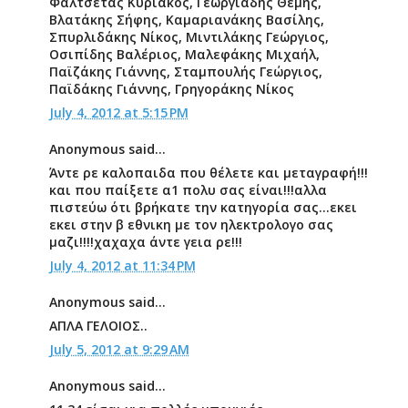
Φαλτσέτας Κυριάκος, Γεωργιάδης Θέμης,
Βλατάκης Σήφης, Καμαριανάκης Βασίλης,
Σπυρλιδάκης Νίκος, Μιντιλάκης Γεώργιος,
Οσιπίδης Βαλέριος, Μαλεφάκης Μιχαήλ,
Παϊζάκης Γιάννης, Σταμπουλής Γεώργιος,
Παϊδάκης Γιάννης, Γρηγοράκης Νίκος
July 4, 2012 at 5:15 PM
Anonymous said...
Άντε ρε καλοπαιδα που θέλετε και μεταγραφή!!!
και που παίξετε α1 πολυ σας είναι!!!αλλα
πιστεύω ότι βρήκατε την κατηγορία σας...εκει
εκει στην β εθνικη με τον ηλεκτρολογο σας
μαζι!!!!χαχαχα άντε γεια ρε!!!
July 4, 2012 at 11:34 PM
Anonymous said...
ΑΠΛΑ ΓΕΛΟΙΟΣ..
July 5, 2012 at 9:29 AM
Anonymous said...