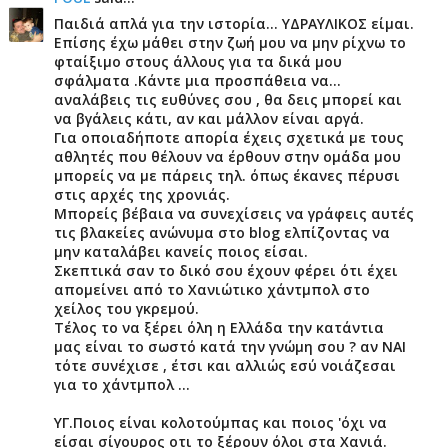
Παιδιά απλά για την ιστορία... ΥΔΡΑΥΛΙΚΟΣ είμαι.
Επίσης έχω μάθει στην ζωή μου να μην ρίχνω το
φταίξιμο στους άλλους για τα δικά μου
σφάλματα .Κάντε μια προσπάθεια να...
αναλάβεις τις ευθύνες σου , θα δεις μπορεί και
να βγάλεις κάτι, αν και μάλλον είναι αργά.
Για οποιαδήποτε απορία έχεις σχετικά με τους
αθλητές που θέλουν να έρθουν στην ομάδα μου
μπορείς να με πάρεις τηλ. όπως έκανες πέρυσι
στις αρχές της χρονιάς.
Μπορείς βέβαια να συνεχίσεις να γράφεις αυτές
τις βλακείες ανώνυμα στο blog ελπίζοντας να
μην καταλάβει κανείς ποιος είσαι.
Σκεπτικά σαν το δικό σου έχουν φέρει ότι έχει
απομείνει από το Χανιώτικο χάντμπολ στο
χείλος του γκρεμού.
Τέλος το να ξέρει όλη η Ελλάδα την κατάντια
μας είναι το σωστό κατά την γνώμη σου ? αν ΝΑΙ
τότε συνέχισε , έτσι και αλλιώς εσύ νοιάζεσαι
για το χάντμπολ ...
ΥΓ.Ποιος είναι κολοτούμπας και ποιος 'όχι να
είσαι σίγουρος οτι το ξέρουν όλοι στα Χανιά.