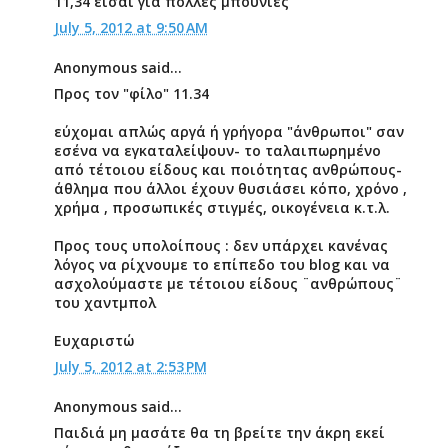
11,34 είσαι για πολλές μπουνιές
July 5, 2012 at 9:50 AM
Anonymous said...
Προς τον "φίλο" 11.34
εύχομαι απλώς αργά ή γρήγορα "άνθρωποι" σαν
εσένα να εγκαταλείψουν- το ταλαιπωρημένο
από τέτοιου είδους και ποιότητας ανθρώπους-
άθλημα που άλλοι έχουν θυσιάσει κόπο, χρόνο ,
χρήμα , προσωπικές στιγμές, οικογένεια κ.τ.λ.
Προς τους υπολοίπους : δεν υπάρχει κανένας
λόγος να ρίχνουμε το επίπεδο του blog και να
ασχολούμαστε με τέτοιου είδους ¨ανθρώπους¨
του χαντμπολ
Ευχαριστώ
July 5, 2012 at 2:53 PM
Anonymous said...
Παιδιά μη μασάτε θα τη βρείτε την άκρη εκεί