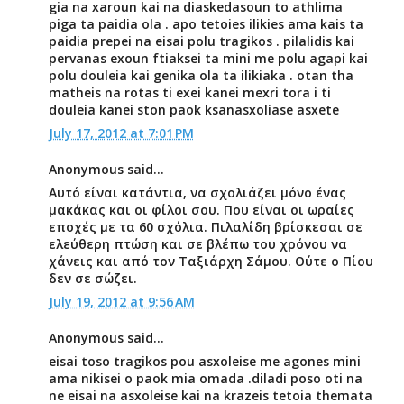
gia na xaroun kai na diaskedasoun to athlima
piga ta paidia ola . apo tetoies ilikies ama kais ta
paidia prepei na eisai polu tragikos . pilalidis kai
pervanas exoun ftiaksei ta mini me polu agapi kai
polu douleia kai genika ola ta ilikiaka . otan tha
matheis na rotas ti exei kanei mexri tora i ti
douleia kanei ston paok ksanasxoliase asxete
July 17, 2012 at 7:01 PM
Anonymous said...
Αυτό είναι κατάντια, να σχολιάζει μόνο ένας
μακάκας και οι φίλοι σου. Που είναι οι ωραίες
εποχές με τα 60 σχόλια. Πιλαλίδη βρίσκεσαι σε
ελεύθερη πτώση και σε βλέπω του χρόνου να
χάνεις και από τον Ταξιάρχη Σάμου. Ούτε ο Πίου
δεν σε σώζει.
July 19, 2012 at 9:56 AM
Anonymous said...
eisai toso tragikos pou asxoleise me agones mini
ama nikisei o paok mia omada .diladi poso oti na
ne eisai na asxoleise kai na krazeis tetoia themata