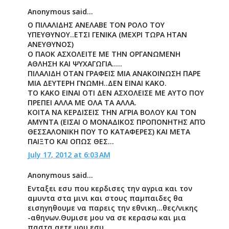
Anonymous said...
O ΠΙΛΑΛΙΔΗΣ ΑΝΕΛΑΒΕ ΤΟΝ ΡΟΛΟ ΤΟΥ
ΥΠΕΥΘΥΝΟΥ..ΕΤΣΙ ΓΕΝΙΚΑ (ΜΕΧΡΙ ΤΩΡΑ ΗΤΑΝ
ΑΝΕΥΘΥΝΟΣ)
Ο ΠΑΟΚ ΑΣΧΟΛΕΙΤΕ ΜΕ ΤΗΝ ΟΡΓΑΝΩΜΕΝΗ
ΑΘΛΗΣΗ ΚΑΙ ΨΥΧΑΓΩΓΙΑ.....
ΠΙΛΑΛΙΔΗ ΟΤΑΝ ΓΡΑΦΕΙΣ ΜΙΑ ΑΝΑΚΟΙΝΩΣΗ ΠΑΡΕ
ΜΙΑ ΔΕΥΤΕΡΗ ΓΝΩΜΗ..ΔΕΝ ΕΙΝΑΙ ΚΑΚΟ.
ΤΟ ΚΑΚΟ ΕΙΝΑΙ ΟΤΙ ΔΕΝ ΑΣΧΟΛΕΙΣΕ ΜΕ ΑΥΤΟ ΠΟΥ
ΠΡΕΠΕΙ ΑΛΛΑ ΜΕ ΟΛΑ ΤΑ ΑΛΛΑ.
ΚΟΙΤΑ ΝΑ ΚΕΡΔΙΣΕΙΣ ΤΗΝ ΑΓΡΙΑ ΒΟΛΟΥ ΚΑΙ ΤΟΝ
ΑΜΥΝΤΑ (ΕΙΣΑΙ Ο ΜΟΝΑΔΙΚΟΣ ΠΡΟΠΟΝΗΤΗΣ ΑΠΌ
ΘΕΣΣΑΛΟΝΙΚΗ ΠΟΥ ΤΟ ΚΑΤΑΦΕΡΕΣ) ΚΑΙ ΜΕΤΑ
ΠΑΙΞΤΟ ΚΑΙ ΟΠΩΣ ΘΕΣ...
July 17, 2012 at 6:03 AM
Anonymous said...
Ενταξει εσυ που κερδισες την αγρια και τον
αμυντα στα μινι και στους παμπαιδες θα
εισηγηθουμε να παρεις την εθνικη...θες/νικης
-αθηνων.Θυμισε μου να σε κερασω και μια
παστα αετε μου εσυ....