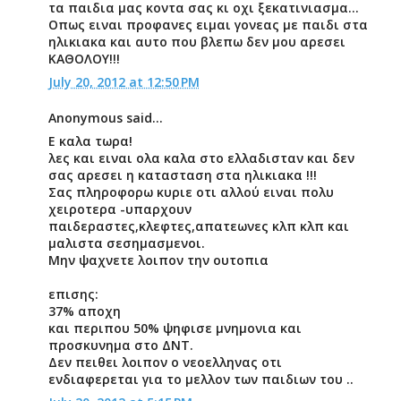
τα παιδια μας κοντα σας κι οχι ξεκατινιασμα...
Οπως ειναι προφανες ειμαι γονεας με παιδι στα
ηλικιακα και αυτο που βλεπω δεν μου αρεσει
ΚΑΘΟΛΟΥ!!!
July 20, 2012 at 12:50 PM
Anonymous said...
Ε καλα τωρα!
λες και ειναι ολα καλα στο ελλαδισταν και δεν
σας αρεσει η κατασταση στα ηλικιακα !!!
Σας πληροφορω κυριε οτι αλλού ειναι πολυ
χειροτερα -υπαρχουν
παιδεραστες,κλεφτες,απατεωνες κλπ κλπ και
μαλιστα σεσημασμενοι.
Μην ψαχνετε λοιπον την ουτοπια
επισης:
37% αποχη
και περιπου 50% ψηφισε μνημονια και
προσκυνημα στο ΔΝΤ.
Δεν πειθει λοιπον ο νεοελληνας οτι
ενδιαφερεται για το μελλον των παιδιων του ..