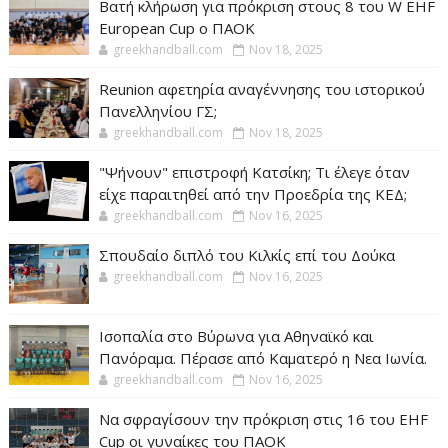
Βατή κλήρωση για πρόκριση στους 8 του W EHF
European Cup ο ΠΑΟΚ
greekhandball.com
Nov 18, 2025
Reunion αφετηρία αναγέννησης του ιστορικού
Πανελληνίου ΓΣ;
greekhandball.com
Nov 18, 2025
"Ψήνουν" επιστροφή Κατσίκη; Τι έλεγε όταν
είχε παραιτηθεί από την Προεδρία της ΚΕΔ;
greekhandball.com
Nov 16, 2025
Σπουδαίο διπλό του Κιλκίς επί του Δούκα
greekhandball.com
Nov 16, 2025
Ισοπαλία στο Βύρωνα για Αθηναϊκό και
Πανόραμα. Πέρασε από Καματερό η Νεα Ιωνία.
greekhandball.com
Nov 16, 2025
Να σφραγίσουν την πρόκριση στις 16 του EHF
Cup οι γυναίκες του ΠΑΟΚ