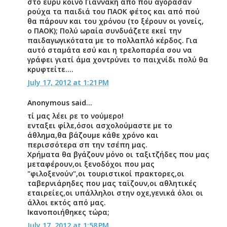
στο ευρύ κοινό Γιαννάκη από πού αγόρασαν
ρούχα τα παιδιά του ΠΑΟΚ φέτος και από πού
θα πάρουν και του χρόνου (το ξέρουν οι γονείς,
ο ΠΑΟΚ); Πολύ ωραία συνδυάζετε εκεί την
παιδαγωγικότατα με το πολλαπλό κέρδος. Για
αυτό σταμάτα εσύ και η τρελοπαρέα σου να
γράφει γιατί άμα χοντρύνει το παιχνίδι πολύ θα
κρυφτείτε….
July 17, 2012 at 1:21 PM
Anonymous said...
τί μας λέει ρε το νούμερο!
ενταξει φίλε,όσοι ασχολούμαστε με το
άθλημα,θα βάζουμε κάθε χρόνο και
περισσότερα σπ την τσέπη μας.
Χρήματα θα βγάζουν μόνο οι ταξιτζήδες που μας
μεταφέρουν,οι ξενοδόχοι που μας
"φιλοξενούν",οι τουριστικοί πρακτορες,οι
ταβερνιάρηδες που μας ταϊζουν,οι αθλητικές
εταιρείες,οι υπάλληλοι στην οχε,γενικά όλοι οι
άλλοι εκτός από μας.
Ικανοποιήθηκες τώρα;
July 17, 2012 at 1:58 PM