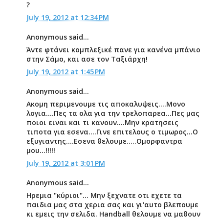
?
July 19, 2012 at 12:34 PM
Anonymous said...
Άντε φτάνει κομπλεξικέ πανε για κανένα μπάνιο
στην Σάμο, και ασε τον Ταξιάρχη!
July 19, 2012 at 1:45 PM
Anonymous said...
Ακομη περιμενουμε τις αποκαλυψεις....Μονο
λογια....Πες τα ολα για την τρελοπαρεα...Πες μας
ποιοι ειναι και τι κανουν....Μην κρατησεις
τιποτα για εσενα....Γινε επιτελους ο τιμωρος...Ο
εξυγιαντης....Εσενα θελουμε.....Ομορφαντρα
μου...!!!!!
July 19, 2012 at 3:01 PM
Anonymous said...
Ηρεμια "κύριοι"... Μην ξεχνατε οτι εχετε τα
παιδια μας στα χερια σας και γι'αυτο βλεπουμε
κι εμεις την σελιδα. Handball θελουμε να μαθουν