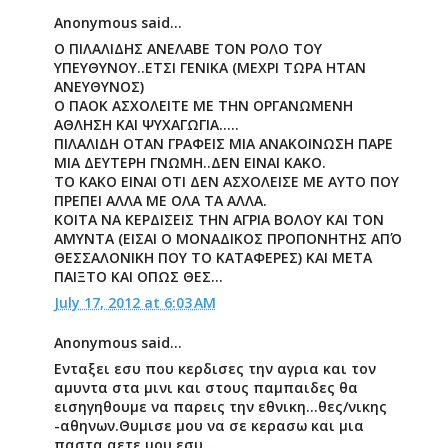
Anonymous said...
O ΠΙΛΑΛΙΔΗΣ ΑΝΕΛΑΒΕ ΤΟΝ ΡΟΛΟ ΤΟΥ
ΥΠΕΥΘΥΝΟΥ..ΕΤΣΙ ΓΕΝΙΚΑ (ΜΕΧΡΙ ΤΩΡΑ ΗΤΑΝ
ΑΝΕΥΘΥΝΟΣ)
Ο ΠΑΟΚ ΑΣΧΟΛΕΙΤΕ ΜΕ ΤΗΝ ΟΡΓΑΝΩΜΕΝΗ
ΑΘΛΗΣΗ ΚΑΙ ΨΥΧΑΓΩΓΙΑ.....
ΠΙΛΑΛΙΔΗ ΟΤΑΝ ΓΡΑΦΕΙΣ ΜΙΑ ΑΝΑΚΟΙΝΩΣΗ ΠΑΡΕ
ΜΙΑ ΔΕΥΤΕΡΗ ΓΝΩΜΗ..ΔΕΝ ΕΙΝΑΙ ΚΑΚΟ.
ΤΟ ΚΑΚΟ ΕΙΝΑΙ ΟΤΙ ΔΕΝ ΑΣΧΟΛΕΙΣΕ ΜΕ ΑΥΤΟ ΠΟΥ
ΠΡΕΠΕΙ ΑΛΛΑ ΜΕ ΟΛΑ ΤΑ ΑΛΛΑ.
ΚΟΙΤΑ ΝΑ ΚΕΡΔΙΣΕΙΣ ΤΗΝ ΑΓΡΙΑ ΒΟΛΟΥ ΚΑΙ ΤΟΝ
ΑΜΥΝΤΑ (ΕΙΣΑΙ Ο ΜΟΝΑΔΙΚΟΣ ΠΡΟΠΟΝΗΤΗΣ ΑΠΌ
ΘΕΣΣΑΛΟΝΙΚΗ ΠΟΥ ΤΟ ΚΑΤΑΦΕΡΕΣ) ΚΑΙ ΜΕΤΑ
ΠΑΙΞΤΟ ΚΑΙ ΟΠΩΣ ΘΕΣ...
July 17, 2012 at 6:03 AM
Anonymous said...
Ενταξει εσυ που κερδισες την αγρια και τον
αμυντα στα μινι και στους παμπαιδες θα
εισηγηθουμε να παρεις την εθνικη...θες/νικης
-αθηνων.Θυμισε μου να σε κερασω και μια
παστα αετε μου εσυ....