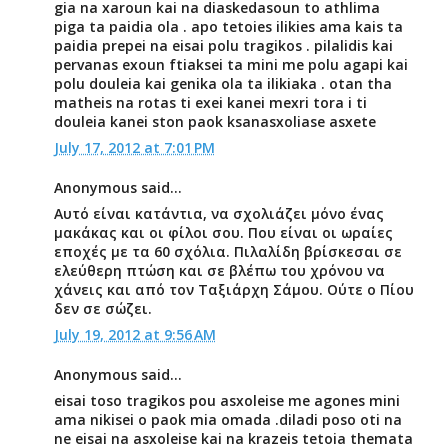
gia na xaroun kai na diaskedasoun to athlima
piga ta paidia ola . apo tetoies ilikies ama kais ta
paidia prepei na eisai polu tragikos . pilalidis kai
pervanas exoun ftiaksei ta mini me polu agapi kai
polu douleia kai genika ola ta ilikiaka . otan tha
matheis na rotas ti exei kanei mexri tora i ti
douleia kanei ston paok ksanasxoliase asxete
July 17, 2012 at 7:01 PM
Anonymous said...
Αυτό είναι κατάντια, να σχολιάζει μόνο ένας
μακάκας και οι φίλοι σου. Που είναι οι ωραίες
εποχές με τα 60 σχόλια. Πιλαλίδη βρίσκεσαι σε
ελεύθερη πτώση και σε βλέπω του χρόνου να
χάνεις και από τον Ταξιάρχη Σάμου. Ούτε ο Πίου
δεν σε σώζει.
July 19, 2012 at 9:56 AM
Anonymous said...
eisai toso tragikos pou asxoleise me agones mini
ama nikisei o paok mia omada .diladi poso oti na
ne eisai na asxoleise kai na krazeis tetoia themata