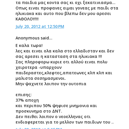
τα παιδια μας κοντα σας κι οχι ξεκατινιασμα...
Οπως ειναι προφανες ειμαι γονεας με παιδι στα
ηλικιακα και αυτο που βλεπω δεν μου αρεσει
ΚΑΘΟΛΟΥ!!!
July 20, 2012 at 12:50 PM
Anonymous said...
Ε καλα τωρα!
λες και ειναι ολα καλα στο ελλαδισταν και δεν
σας αρεσει η κατασταση στα ηλικιακα !!!
Σας πληροφορω κυριε οτι αλλού ειναι πολυ
χειροτερα -υπαρχουν
παιδεραστες,κλεφτες,απατεωνες κλπ κλπ και
μαλιστα σεσημασμενοι.
Μην ψαχνετε λοιπον την ουτοπια
επισης:
37% αποχη
και περιπου 50% ψηφισε μνημονια και
προσκυνημα στο ΔΝΤ.
Δεν πειθει λοιπον ο νεοελληνας οτι
ενδιαφερεται για το μελλον των παιδιων του ..