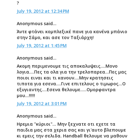
?
July 19, 2012 at 12:34 PM
Anonymous said...
Άντε φτάνει κομπλεξικέ πανε για κανένα μπάνιο
στην Σάμο, και ασε τον Ταξιάρχη!
July 19, 2012 at 1:45 PM
Anonymous said...
Ακομη περιμενουμε τις αποκαλυψεις....Μονο
λογια....Πες τα ολα για την τρελοπαρεα...Πες μας
ποιοι ειναι και τι κανουν....Μην κρατησεις
τιποτα για εσενα....Γινε επιτελους ο τιμωρος...Ο
εξυγιαντης....Εσενα θελουμε.....Ομορφαντρα
μου...!!!!!
July 19, 2012 at 3:01 PM
Anonymous said...
Ηρεμια "κύριοι"... Μην ξεχνατε οτι εχετε τα
παιδια μας στα χερια σας και γι'αυτο βλεπουμε
κι εμεις την σελιδα. Handball θελουμε να μαθουν