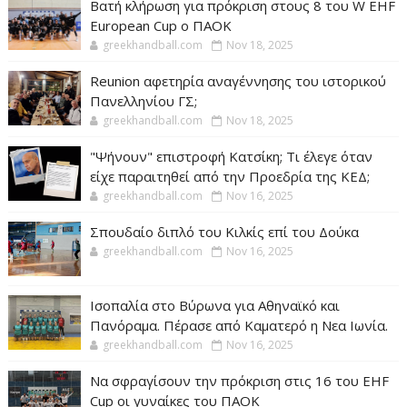
Βατή κλήρωση για πρόκριση στους 8 του W EHF
European Cup ο ΠΑΟΚ
greekhandball.com
Nov 18, 2025
Reunion αφετηρία αναγέννησης του ιστορικού
Πανελληνίου ΓΣ;
greekhandball.com
Nov 18, 2025
"Ψήνουν" επιστροφή Κατσίκη; Τι έλεγε όταν
είχε παραιτηθεί από την Προεδρία της ΚΕΔ;
greekhandball.com
Nov 16, 2025
Σπουδαίο διπλό του Κιλκίς επί του Δούκα
greekhandball.com
Nov 16, 2025
Ισοπαλία στο Βύρωνα για Αθηναϊκό και
Πανόραμα. Πέρασε από Καματερό η Νεα Ιωνία.
greekhandball.com
Nov 16, 2025
Να σφραγίσουν την πρόκριση στις 16 του EHF
Cup οι γυναίκες του ΠΑΟΚ