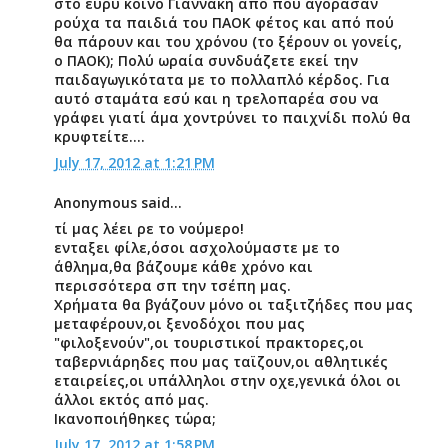
στο ευρύ κοινό Γιαννάκη από πού αγόρασαν
ρούχα τα παιδιά του ΠΑΟΚ φέτος και από πού
θα πάρουν και του χρόνου (το ξέρουν οι γονείς,
ο ΠΑΟΚ); Πολύ ωραία συνδυάζετε εκεί την
παιδαγωγικότατα με το πολλαπλό κέρδος. Για
αυτό σταμάτα εσύ και η τρελοπαρέα σου να
γράφει γιατί άμα χοντρύνει το παιχνίδι πολύ θα
κρυφτείτε….
July 17, 2012 at 1:21 PM
Anonymous said...
τί μας λέει ρε το νούμερο!
ενταξει φίλε,όσοι ασχολούμαστε με το
άθλημα,θα βάζουμε κάθε χρόνο και
περισσότερα σπ την τσέπη μας.
Χρήματα θα βγάζουν μόνο οι ταξιτζήδες που μας
μεταφέρουν,οι ξενοδόχοι που μας
"φιλοξενούν",οι τουριστικοί πρακτορες,οι
ταβερνιάρηδες που μας ταϊζουν,οι αθλητικές
εταιρείες,οι υπάλληλοι στην οχε,γενικά όλοι οι
άλλοι εκτός από μας.
Ικανοποιήθηκες τώρα;
July 17, 2012 at 1:58 PM