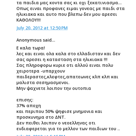
τα παιδια μας κοντα σας κι οχι ξεκατινιασμα...
Οπως ειναι προφανες ειμαι γονεας με παιδι στα
ηλικιακα και αυτο που βλεπω δεν μου αρεσει
ΚΑΘΟΛΟΥ!!!
July 20, 2012 at 12:50 PM
Anonymous said...
Ε καλα τωρα!
λες και ειναι ολα καλα στο ελλαδισταν και δεν
σας αρεσει η κατασταση στα ηλικιακα !!!
Σας πληροφορω κυριε οτι αλλού ειναι πολυ
χειροτερα -υπαρχουν
παιδεραστες,κλεφτες,απατεωνες κλπ κλπ και
μαλιστα σεσημασμενοι.
Μην ψαχνετε λοιπον την ουτοπια
επισης:
37% αποχη
και περιπου 50% ψηφισε μνημονια και
προσκυνημα στο ΔΝΤ.
Δεν πειθει λοιπον ο νεοελληνας οτι
ενδιαφερεται για το μελλον των παιδιων του ..