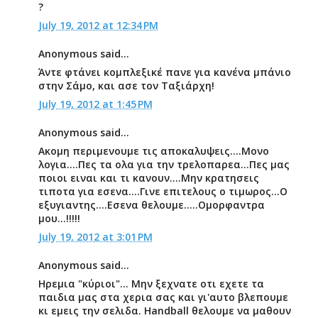
?
July 19, 2012 at 12:34 PM
Anonymous said...
Άντε φτάνει κομπλεξικέ πανε για κανένα μπάνιο
στην Σάμο, και ασε τον Ταξιάρχη!
July 19, 2012 at 1:45 PM
Anonymous said...
Ακομη περιμενουμε τις αποκαλυψεις....Μονο
λογια....Πες τα ολα για την τρελοπαρεα...Πες μας
ποιοι ειναι και τι κανουν....Μην κρατησεις
τιποτα για εσενα....Γινε επιτελους ο τιμωρος...Ο
εξυγιαντης....Εσενα θελουμε.....Ομορφαντρα
μου...!!!!!
July 19, 2012 at 3:01 PM
Anonymous said...
Ηρεμια "κύριοι"... Μην ξεχνατε οτι εχετε τα
παιδια μας στα χερια σας και γι'αυτο βλεπουμε
κι εμεις την σελιδα. Handball θελουμε να μαθουν