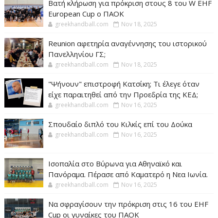
Βατή κλήρωση για πρόκριση στους 8 του W EHF
European Cup ο ΠΑΟΚ
greekhandball.com
Nov 18, 2025
Reunion αφετηρία αναγέννησης του ιστορικού
Πανελληνίου ΓΣ;
greekhandball.com
Nov 18, 2025
"Ψήνουν" επιστροφή Κατσίκη; Τι έλεγε όταν
είχε παραιτηθεί από την Προεδρία της ΚΕΔ;
greekhandball.com
Nov 16, 2025
Σπουδαίο διπλό του Κιλκίς επί του Δούκα
greekhandball.com
Nov 16, 2025
Ισοπαλία στο Βύρωνα για Αθηναϊκό και
Πανόραμα. Πέρασε από Καματερό η Νεα Ιωνία.
greekhandball.com
Nov 16, 2025
Να σφραγίσουν την πρόκριση στις 16 του EHF
Cup οι γυναίκες του ΠΑΟΚ