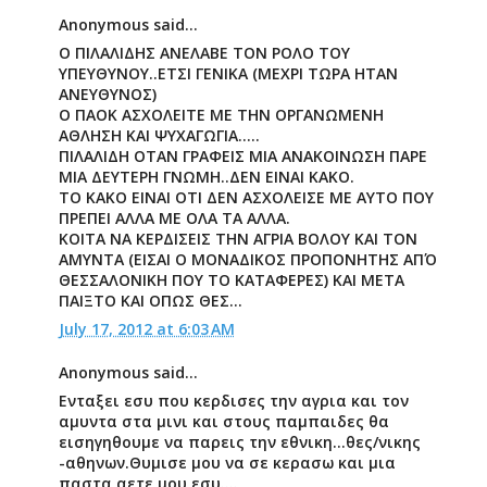
Anonymous said...
O ΠΙΛΑΛΙΔΗΣ ΑΝΕΛΑΒΕ ΤΟΝ ΡΟΛΟ ΤΟΥ
ΥΠΕΥΘΥΝΟΥ..ΕΤΣΙ ΓΕΝΙΚΑ (ΜΕΧΡΙ ΤΩΡΑ ΗΤΑΝ
ΑΝΕΥΘΥΝΟΣ)
Ο ΠΑΟΚ ΑΣΧΟΛΕΙΤΕ ΜΕ ΤΗΝ ΟΡΓΑΝΩΜΕΝΗ
ΑΘΛΗΣΗ ΚΑΙ ΨΥΧΑΓΩΓΙΑ.....
ΠΙΛΑΛΙΔΗ ΟΤΑΝ ΓΡΑΦΕΙΣ ΜΙΑ ΑΝΑΚΟΙΝΩΣΗ ΠΑΡΕ
ΜΙΑ ΔΕΥΤΕΡΗ ΓΝΩΜΗ..ΔΕΝ ΕΙΝΑΙ ΚΑΚΟ.
ΤΟ ΚΑΚΟ ΕΙΝΑΙ ΟΤΙ ΔΕΝ ΑΣΧΟΛΕΙΣΕ ΜΕ ΑΥΤΟ ΠΟΥ
ΠΡΕΠΕΙ ΑΛΛΑ ΜΕ ΟΛΑ ΤΑ ΑΛΛΑ.
ΚΟΙΤΑ ΝΑ ΚΕΡΔΙΣΕΙΣ ΤΗΝ ΑΓΡΙΑ ΒΟΛΟΥ ΚΑΙ ΤΟΝ
ΑΜΥΝΤΑ (ΕΙΣΑΙ Ο ΜΟΝΑΔΙΚΟΣ ΠΡΟΠΟΝΗΤΗΣ ΑΠΌ
ΘΕΣΣΑΛΟΝΙΚΗ ΠΟΥ ΤΟ ΚΑΤΑΦΕΡΕΣ) ΚΑΙ ΜΕΤΑ
ΠΑΙΞΤΟ ΚΑΙ ΟΠΩΣ ΘΕΣ...
July 17, 2012 at 6:03 AM
Anonymous said...
Ενταξει εσυ που κερδισες την αγρια και τον
αμυντα στα μινι και στους παμπαιδες θα
εισηγηθουμε να παρεις την εθνικη...θες/νικης
-αθηνων.Θυμισε μου να σε κερασω και μια
παστα αετε μου εσυ....