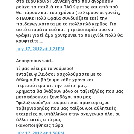
στο ευρύ κοινό Γιαννάκη από πού αγόρασαν
ρούχα τα παιδιά του ΠΑΟΚ φέτος και από πού
θα πάρουν και του χρόνου (το ξέρουν οι γονείς,
ο ΠΑΟΚ); Πολύ ωραία συνδυάζετε εκεί την
παιδαγωγικότατα με το πολλαπλό κέρδος. Για
αυτό σταμάτα εσύ και η τρελοπαρέα σου να
γράφει γιατί άμα χοντρύνει το παιχνίδι πολύ θα
κρυφτείτε….
July 17, 2012 at 1:21 PM
Anonymous said...
τί μας λέει ρε το νούμερο!
ενταξει φίλε,όσοι ασχολούμαστε με το
άθλημα,θα βάζουμε κάθε χρόνο και
περισσότερα σπ την τσέπη μας.
Χρήματα θα βγάζουν μόνο οι ταξιτζήδες που μας
μεταφέρουν,οι ξενοδόχοι που μας
"φιλοξενούν",οι τουριστικοί πρακτορες,οι
ταβερνιάρηδες που μας ταϊζουν,οι αθλητικές
εταιρείες,οι υπάλληλοι στην οχε,γενικά όλοι οι
άλλοι εκτός από μας.
Ικανοποιήθηκες τώρα;
July 17, 2012 at 1:58 PM