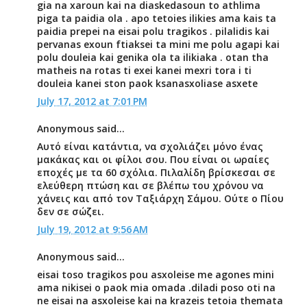
gia na xaroun kai na diaskedasoun to athlima
piga ta paidia ola . apo tetoies ilikies ama kais ta
paidia prepei na eisai polu tragikos . pilalidis kai
pervanas exoun ftiaksei ta mini me polu agapi kai
polu douleia kai genika ola ta ilikiaka . otan tha
matheis na rotas ti exei kanei mexri tora i ti
douleia kanei ston paok ksanasxoliase asxete
July 17, 2012 at 7:01 PM
Anonymous said...
Αυτό είναι κατάντια, να σχολιάζει μόνο ένας
μακάκας και οι φίλοι σου. Που είναι οι ωραίες
εποχές με τα 60 σχόλια. Πιλαλίδη βρίσκεσαι σε
ελεύθερη πτώση και σε βλέπω του χρόνου να
χάνεις και από τον Ταξιάρχη Σάμου. Ούτε ο Πίου
δεν σε σώζει.
July 19, 2012 at 9:56 AM
Anonymous said...
eisai toso tragikos pou asxoleise me agones mini
ama nikisei o paok mia omada .diladi poso oti na
ne eisai na asxoleise kai na krazeis tetoia themata