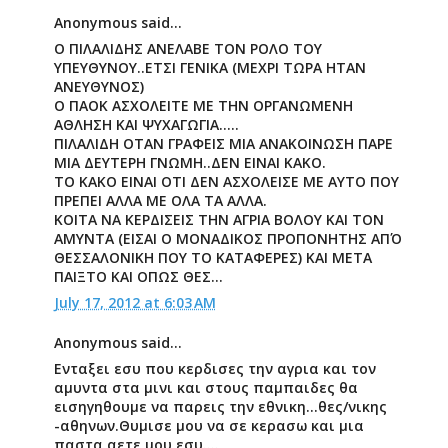
Anonymous said...
O ΠΙΛΑΛΙΔΗΣ ΑΝΕΛΑΒΕ ΤΟΝ ΡΟΛΟ ΤΟΥ
ΥΠΕΥΘΥΝΟΥ..ΕΤΣΙ ΓΕΝΙΚΑ (ΜΕΧΡΙ ΤΩΡΑ ΗΤΑΝ
ΑΝΕΥΘΥΝΟΣ)
Ο ΠΑΟΚ ΑΣΧΟΛΕΙΤΕ ΜΕ ΤΗΝ ΟΡΓΑΝΩΜΕΝΗ
ΑΘΛΗΣΗ ΚΑΙ ΨΥΧΑΓΩΓΙΑ.....
ΠΙΛΑΛΙΔΗ ΟΤΑΝ ΓΡΑΦΕΙΣ ΜΙΑ ΑΝΑΚΟΙΝΩΣΗ ΠΑΡΕ
ΜΙΑ ΔΕΥΤΕΡΗ ΓΝΩΜΗ..ΔΕΝ ΕΙΝΑΙ ΚΑΚΟ.
ΤΟ ΚΑΚΟ ΕΙΝΑΙ ΟΤΙ ΔΕΝ ΑΣΧΟΛΕΙΣΕ ΜΕ ΑΥΤΟ ΠΟΥ
ΠΡΕΠΕΙ ΑΛΛΑ ΜΕ ΟΛΑ ΤΑ ΑΛΛΑ.
ΚΟΙΤΑ ΝΑ ΚΕΡΔΙΣΕΙΣ ΤΗΝ ΑΓΡΙΑ ΒΟΛΟΥ ΚΑΙ ΤΟΝ
ΑΜΥΝΤΑ (ΕΙΣΑΙ Ο ΜΟΝΑΔΙΚΟΣ ΠΡΟΠΟΝΗΤΗΣ ΑΠΌ
ΘΕΣΣΑΛΟΝΙΚΗ ΠΟΥ ΤΟ ΚΑΤΑΦΕΡΕΣ) ΚΑΙ ΜΕΤΑ
ΠΑΙΞΤΟ ΚΑΙ ΟΠΩΣ ΘΕΣ...
July 17, 2012 at 6:03 AM
Anonymous said...
Ενταξει εσυ που κερδισες την αγρια και τον
αμυντα στα μινι και στους παμπαιδες θα
εισηγηθουμε να παρεις την εθνικη...θες/νικης
-αθηνων.Θυμισε μου να σε κερασω και μια
παστα αετε μου εσυ....