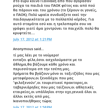
στο ευρύ κοινό Γιαννάκη από πού αγόρασαν
ρούχα τα παιδιά του ΠΑΟΚ φέτος και από πού
θα πάρουν και του χρόνου (το ξέρουν οι γονείς,
ο ΠΑΟΚ); Πολύ ωραία συνδυάζετε εκεί την
παιδαγωγικότατα με το πολλαπλό κέρδος. Για
αυτό σταμάτα εσύ και η τρελοπαρέα σου να
γράφει γιατί άμα χοντρύνει το παιχνίδι πολύ θα
κρυφτείτε….
July 17, 2012 at 1:21 PM
Anonymous said...
τί μας λέει ρε το νούμερο!
ενταξει φίλε,όσοι ασχολούμαστε με το
άθλημα,θα βάζουμε κάθε χρόνο και
περισσότερα σπ την τσέπη μας.
Χρήματα θα βγάζουν μόνο οι ταξιτζήδες που μας
μεταφέρουν,οι ξενοδόχοι που μας
"φιλοξενούν",οι τουριστικοί πρακτορες,οι
ταβερνιάρηδες που μας ταϊζουν,οι αθλητικές
εταιρείες,οι υπάλληλοι στην οχε,γενικά όλοι οι
άλλοι εκτός από μας.
Ικανοποιήθηκες τώρα;
July 17, 2012 at 1:58 PM