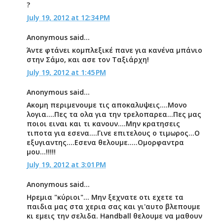
?
July 19, 2012 at 12:34 PM
Anonymous said...
Άντε φτάνει κομπλεξικέ πανε για κανένα μπάνιο
στην Σάμο, και ασε τον Ταξιάρχη!
July 19, 2012 at 1:45 PM
Anonymous said...
Ακομη περιμενουμε τις αποκαλυψεις....Μονο
λογια....Πες τα ολα για την τρελοπαρεα...Πες μας
ποιοι ειναι και τι κανουν....Μην κρατησεις
τιποτα για εσενα....Γινε επιτελους ο τιμωρος...Ο
εξυγιαντης....Εσενα θελουμε.....Ομορφαντρα
μου...!!!!!
July 19, 2012 at 3:01 PM
Anonymous said...
Ηρεμια "κύριοι"... Μην ξεχνατε οτι εχετε τα
παιδια μας στα χερια σας και γι'αυτο βλεπουμε
κι εμεις την σελιδα. Handball θελουμε να μαθουν