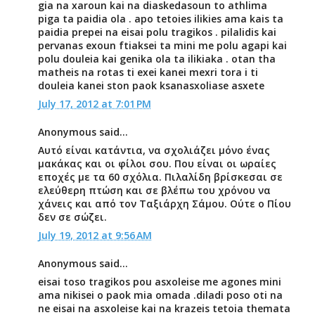
gia na xaroun kai na diaskedasoun to athlima
piga ta paidia ola . apo tetoies ilikies ama kais ta
paidia prepei na eisai polu tragikos . pilalidis kai
pervanas exoun ftiaksei ta mini me polu agapi kai
polu douleia kai genika ola ta ilikiaka . otan tha
matheis na rotas ti exei kanei mexri tora i ti
douleia kanei ston paok ksanasxoliase asxete
July 17, 2012 at 7:01 PM
Anonymous said...
Αυτό είναι κατάντια, να σχολιάζει μόνο ένας
μακάκας και οι φίλοι σου. Που είναι οι ωραίες
εποχές με τα 60 σχόλια. Πιλαλίδη βρίσκεσαι σε
ελεύθερη πτώση και σε βλέπω του χρόνου να
χάνεις και από τον Ταξιάρχη Σάμου. Ούτε ο Πίου
δεν σε σώζει.
July 19, 2012 at 9:56 AM
Anonymous said...
eisai toso tragikos pou asxoleise me agones mini
ama nikisei o paok mia omada .diladi poso oti na
ne eisai na asxoleise kai na krazeis tetoia themata