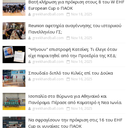
Βατή κλήρωση για πρόκριση στους 8 του W EHF
European Cup ο ΠΑΟΚ
greekhandball.com
Nov 18, 2025
Reunion αφετηρία αναγέννησης του ιστορικού
Πανελληνίου ΓΣ;
greekhandball.com
Nov 18, 2025
"Ψήνουν" επιστροφή Κατσίκη; Τι έλεγε όταν
είχε παραιτηθεί από την Προεδρία της ΚΕΔ;
greekhandball.com
Nov 16, 2025
Σπουδαίο διπλό του Κιλκίς επί του Δούκα
greekhandball.com
Nov 16, 2025
Ισοπαλία στο Βύρωνα για Αθηναϊκό και
Πανόραμα. Πέρασε από Καματερό η Νεα Ιωνία.
greekhandball.com
Nov 16, 2025
Να σφραγίσουν την πρόκριση στις 16 του EHF
Cup οι γυναίκες του ΠΑΟΚ