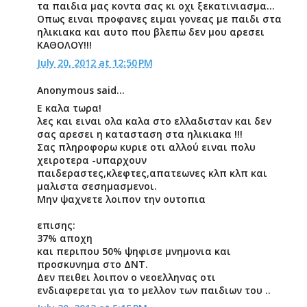
τα παιδια μας κοντα σας κι οχι ξεκατινιασμα...
Οπως ειναι προφανες ειμαι γονεας με παιδι στα
ηλικιακα και αυτο που βλεπω δεν μου αρεσει
ΚΑΘΟΛΟΥ!!!
July 20, 2012 at 12:50 PM
Anonymous said...
Ε καλα τωρα!
λες και ειναι ολα καλα στο ελλαδισταν και δεν
σας αρεσει η κατασταση στα ηλικιακα !!!
Σας πληροφορω κυριε οτι αλλού ειναι πολυ
χειροτερα -υπαρχουν
παιδεραστες,κλεφτες,απατεωνες κλπ κλπ και
μαλιστα σεσημασμενοι.
Μην ψαχνετε λοιπον την ουτοπια
επισης:
37% αποχη
και περιπου 50% ψηφισε μνημονια και
προσκυνημα στο ΔΝΤ.
Δεν πειθει λοιπον ο νεοελληνας οτι
ενδιαφερεται για το μελλον των παιδιων του ..