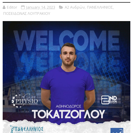
Editor
January 14, 2023
Α2 Ανδρών
,
ΠΑΝΕΛΛΗΝΙΟΣ
,
ΠΟΣΕΙΔΩΝΑΣ ΛΟΥΤΡΑΚΙΟΥ