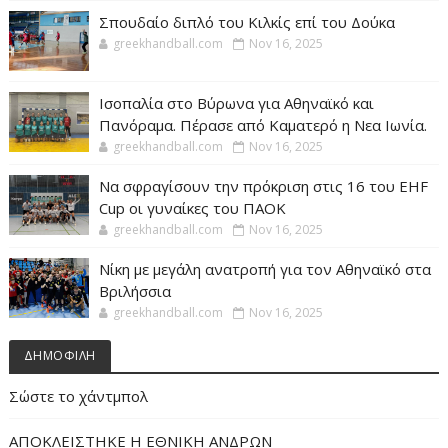
Σπουδαίο διπλό του Κιλκίς επί του Δούκα
greekhandball.com
Nov 16, 2025
Ισοπαλία στο Βύρωνα για Αθηναϊκό και
Πανόραμα. Πέρασε από Καματερό η Νεα Ιωνία.
greekhandball.com
Nov 16, 2025
Να σφραγίσουν την πρόκριση στις 16 του EHF
Cup οι γυναίκες του ΠΑΟΚ
greekhandball.com
Nov 16, 2025
Νίκη με μεγάλη ανατροπή για τον Αθηναϊκό στα
Βριλήσσια
greekhandball.com
Nov 16, 2025
ΔΗΜΟΦΙΛΗ
Σώστε το χάντμπολ
ΑΠΟΚΛΕΙΣΤΗΚΕ Η ΕΘΝΙΚΗ ΑΝΔΡΩΝ