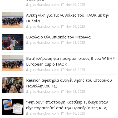
greekhandball.com
Nov 19, 2025
Άνετη νίκη για τις γυναίκες του ΠΑΟΚ με την
Πυλαία
greekhandball.com
Nov 19, 2025
Ευκολα ο Ολυμπιακός τον Φέρωνα
greekhandball.com
Nov 18, 2025
Βατή κλήρωση για πρόκριση στους 8 του W EHF
European Cup ο ΠΑΟΚ
greekhandball.com
Nov 18, 2025
Reunion αφετηρία αναγέννησης του ιστορικού
Πανελληνίου ΓΣ;
greekhandball.com
Nov 18, 2025
"Ψήνουν" επιστροφή Κατσίκη; Τι έλεγε όταν
είχε παραιτηθεί από την Προεδρία της ΚΕΔ;
greekhandball.com
Nov 16, 2025