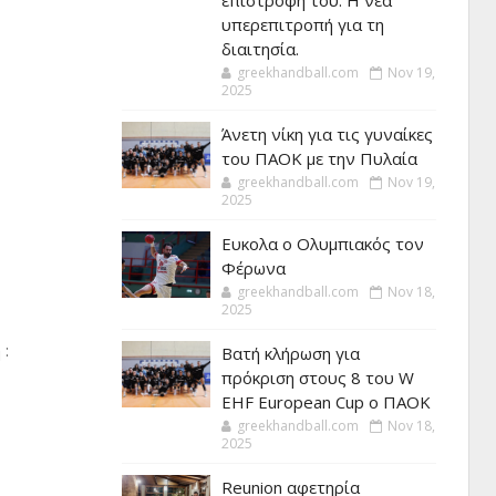
επιστροφή του. Η νέα
υπερεπιτροπή για τη
διαιτησία.
greekhandball.com
Nov 19,
2025
Άνετη νίκη για τις γυναίκες
του ΠΑΟΚ με την Πυλαία
greekhandball.com
Nov 19,
2025
Ευκολα ο Ολυμπιακός τον
Φέρωνα
greekhandball.com
Nov 18,
2025
 :
Βατή κλήρωση για
πρόκριση στους 8 του W
EHF European Cup ο ΠΑΟΚ
greekhandball.com
Nov 18,
2025
Reunion αφετηρία