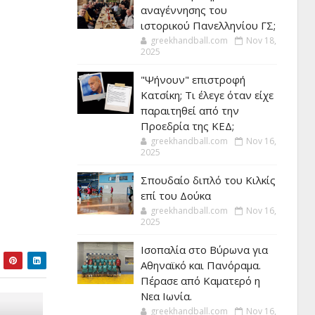
αναγέννησης του
ιστορικού Πανελληνίου ΓΣ;
greekhandball.com
Nov 18,
2025
"Ψήνουν" επιστροφή
Κατσίκη; Τι έλεγε όταν είχε
παραιτηθεί από την
Προεδρία της ΚΕΔ;
greekhandball.com
Nov 16,
2025
Σπουδαίο διπλό του Κιλκίς
επί του Δούκα
greekhandball.com
Nov 16,
2025
Ισοπαλία στο Βύρωνα για
Αθηναϊκό και Πανόραμα.
Πέρασε από Καματερό η
Νεα Ιωνία.
greekhandball.com
Nov 16,