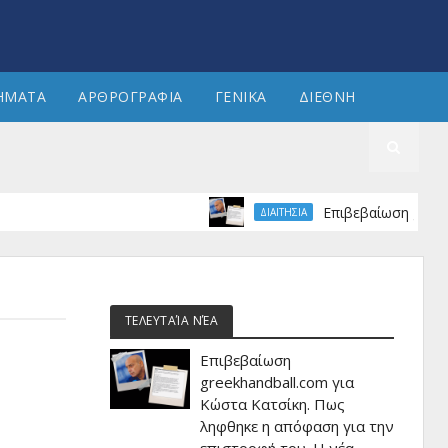
ΗΜΑΤΑ
ΑΡΘΡΟΓΡΑΦΙΑ
ΓΕΝΙΚΑ
ΔΙΕΘΝΗ
Επιβεβαίωση greekhandb
ΔΙΑΙΤΗΣΙΑ
ΤΕΛΕΥΤΑΊΑ ΝΈΑ
Επιβεβαίωση
greekhandball.com για
Κώστα Κατσίκη. Πως
ληφθηκε η απόφαση για την