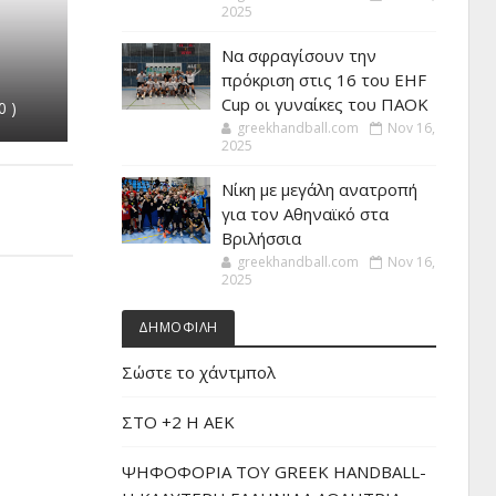
2025
Να σφραγίσουν την
πρόκριση στις 16 του EHF
Cup οι γυναίκες του ΠΑΟΚ
0 )
greekhandball.com
Nov 16,
2025
Νίκη με μεγάλη ανατροπή
για τον Αθηναϊκό στα
Βριλήσσια
greekhandball.com
Nov 16,
2025
ΔΗΜΟΦΙΛΗ
Σώστε το χάντμπολ
ΣΤΟ +2 Η ΑΕΚ
ΨΗΦΟΦΟΡΙΑ ΤΟΥ GREEK HANDBALL-