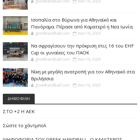
greekhandball.com
Nov 16, 2025
Ισοπαλία στο Βύρωνα για Αθηναϊκό και
Πανόραμα. Πέρασε από Καματερό η Νεα Ιωνία.
greekhandball.com
Nov 16, 2025
Να σφραγίσουν την πρόκριση στις 16 του EHF
Cup οι γυναίκες του ΠΑΟΚ
greekhandball.com
Nov 16, 2025
Νίκη με μεγάλη ανατροπή για τον Αθηναϊκό στα
Βριλήσσια
greekhandball.com
Nov 16, 2025
ΔΗΜΟΦΙΛΗ
ΣΤΟ +2 Η ΑΕΚ
Σώστε το χάντμπολ
ΨΗΦΟΦΟΡΙΑ ΤΟΥ GREEK HANDBALL- O ΚΑΛΥΤΕΡΟΣ