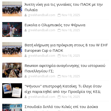
Άνετη νίκη για τις γυναίκες του ΠΑΟΚ με την
Πυλαία
greekhandball.com
Nov 19, 2025
Ευκολα ο Ολυμπιακός τον Φέρωνα
greekhandball.com
Nov 18, 2025
Βατή κλήρωση για πρόκριση στους 8 του W EHF
European Cup ο ΠΑΟΚ
greekhandball.com
Nov 18, 2025
Reunion αφετηρία αναγέννησης του ιστορικού
Πανελληνίου ΓΣ;
greekhandball.com
Nov 18, 2025
"Ψήνουν" επιστροφή Κατσίκη; Τι έλεγε όταν
είχε παραιτηθεί από την Προεδρία της ΚΕΔ;
greekhandball.com
Nov 16, 2025
Σπουδαίο διπλό του Κιλκίς επί του Δούκα