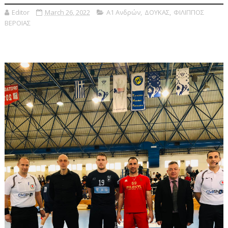
Editor
March 26, 2022
Α1 Ανδρών
,
ΔΟΥΚΑΣ
,
ΦΙΛΙΠΠΟΣ
ΒΕΡΟΙΑΣ