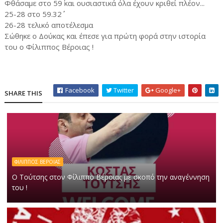
Φθάσαμε στο 59΄ και ουσιαστικά όλα έχουν κριθεί πλέον...
25-28 στο 59.32΄΄
26-28 τελικό αποτέλεσμα
Σώθηκε ο Δούκας και έπεσε για πρώτη φορά στην ιστορία
του ο Φίλιππος Βέροιας !
Facebook
Twitter
Google+
SHARE THIS
ΦΙΛΙΠΠΟΣ ΒΕΡΟΙΑΣ
Ο Τούτσης στον Φίλιππο Βέροιας με σκοπό την αναγέννηση
του !