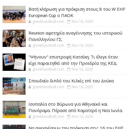
Βατή κλήρωση για πρόκριση στους 8 του W EHF
European Cup ο ΠΑΟΚ
greekhandball.com
Nov 18, 2025
Reunion αφετηρία αναγέννησης του ιστορικού
Πανελληνίου ΓΣ;
greekhandball.com
Nov 18, 2025
"Ψήνουν" επιστροφή Κατσίκη; Τι έλεγε όταν
είχε παραιτηθεί από την Προεδρία της ΚΕΔ;
greekhandball.com
Nov 16, 2025
Σπουδαίο διπλό του Κιλκίς επί του Δούκα
greekhandball.com
Nov 16, 2025
Ισοπαλία στο Βύρωνα για Αθηναϊκό και
Πανόραμα. Πέρασε από Καματερό η Νεα Ιωνία.
greekhandball.com
Nov 16, 2025
Να σφραγίσουν την πρόκριση στις 16 του EHF