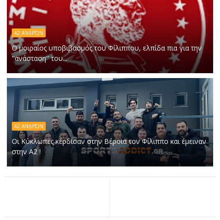
Α2 ΑΝΔΡΏΝ
Ο μοιραίος υποβιβασμός του Φίλιππου, ελπίδα πια για την
''ανάσταση'' του...
Α2 ΑΝΔΡΏΝ
Οι Κύκλωπες κέρδισαν στην Βέροια τον Φίλιππο και έμειναν
στην Α2 !