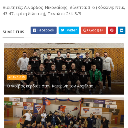
Διαιτητές: Λινάρδος-Νικολαΐδης, Δίλεπτα: 3-6 (Kόκκινη: Ντικ,
43:47, τρίτη δίλεπτη), Πέναλτι: 2/4-3/3
Facebook
Twitter
Google+
SHARE THIS
Α2 ΑΝΔΡΏΝ
Ο Φοίβος κέρδισε στην Κατερίνη τον Αρχέλαο