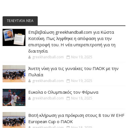
ΤΕΛΕΥΤΑΊΑ ΝΈΑ
Επιβεβαίωση greekhandball.com για Κώστα
Κατσίκη. Πως ληφθηκε η απόφαση για την
επιστροφή του. Η νέα υπερεπιτροπή για τη
διαιτησία.
greekhandball.com
Nov 19, 2025
Άνετη νίκη για τις γυναίκες του ΠΑΟΚ με την
Πυλαία
greekhandball.com
Nov 19, 2025
Ευκολα ο Ολυμπιακός τον Φέρωνα
greekhandball.com
Nov 18, 2025
Βατή κλήρωση για πρόκριση στους 8 του W EHF
European Cup ο ΠΑΟΚ
greekhandball.com
Nov 18, 2025