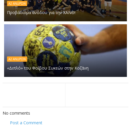
Α2 ΑΝΔΡΏΝ
Προβάδισμα ανόδου για την ΧΑΝΘ!
Α2 ΑΝΔΡΏΝ
«Διπλό» του Φοίβου Συκεών στην Κοζάνη
No comments
Post a Comment