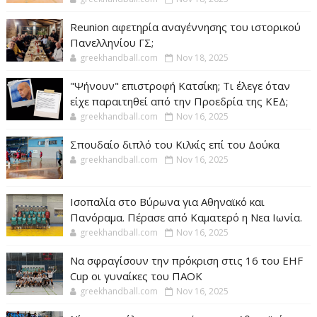
Reunion αφετηρία αναγέννησης του ιστορικού
Πανελληνίου ΓΣ;
greekhandball.com
Nov 18, 2025
"Ψήνουν" επιστροφή Κατσίκη; Τι έλεγε όταν
είχε παραιτηθεί από την Προεδρία της ΚΕΔ;
greekhandball.com
Nov 16, 2025
Σπουδαίο διπλό του Κιλκίς επί του Δούκα
greekhandball.com
Nov 16, 2025
Ισοπαλία στο Βύρωνα για Αθηναϊκό και
Πανόραμα. Πέρασε από Καματερό η Νεα Ιωνία.
greekhandball.com
Nov 16, 2025
Να σφραγίσουν την πρόκριση στις 16 του EHF
Cup οι γυναίκες του ΠΑΟΚ
greekhandball.com
Nov 16, 2025