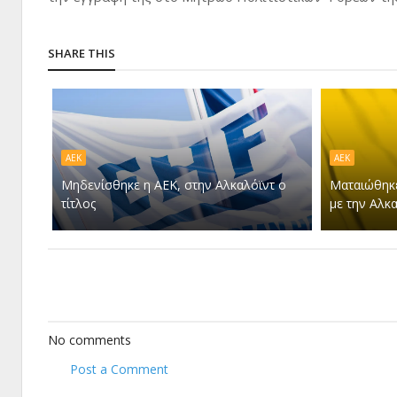
SHARE THIS
ΑΕΚ
ΑΕΚ
Μηδενίσθηκε η ΑΕΚ, στην Αλκαλόϊντ ο
Ματαιώθηκε
τίτλος
με την Αλκα
No comments
Post a Comment