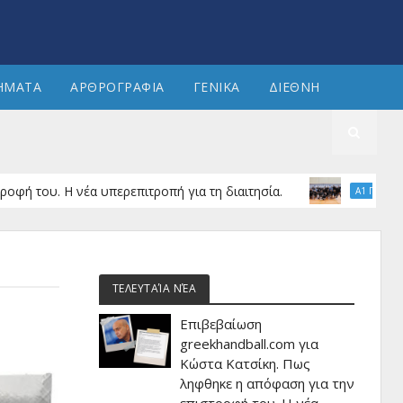
ΗΜΑΤΑ
ΑΡΘΡΟΓΡΑΦΙΑ
ΓΕΝΙΚΑ
ΔΙΕΘΝΗ
ση στους 8 του W EHF European Cup ο ΠΑΟΚ
Α2 ΑΝΔΡΏΝ
ΤΕΛΕΥΤΑΊΑ ΝΈΑ
Επιβεβαίωση
greekhandball.com για
Κώστα Κατσίκη. Πως
ληφθηκε η απόφαση για την