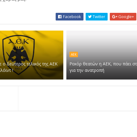
Facebook
Twitter
Google+
ΑΕΚ
 ο δεύτερος τελικός της ΑΕΚ
Ρεκόρ θεατών η ΑΕΚ, που πάει σ
λόϊντ !
για την ανατροπή