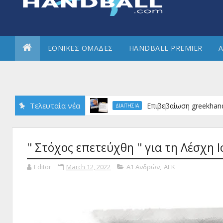
ΕΘΝΙΚΕΣ ΟΜΑΔΕΣ
HANDBALL PREMIER
Α
Τελευταία νέα
Ευκολα ο Ολυμπι
Α1 ΑΝΔΡΏΝ
'' Στόχος επετεύχθη '' για τη Λέσχη 
Editor
March 12, 2022
Α1 Ανδρών
,
ΑΕΚ