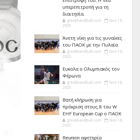
επιστροφή του. Η νέα
υπερεπιτροπή για τη
διαιτησία.
greekhandball.com
Nov 19,
2025
Άνετη νίκη για τις γυναίκες
του ΠΑΟΚ με την Πυλαία
greekhandball.com
Nov 19,
2025
Ευκολα ο Ολυμπιακός τον
Φέρωνα
greekhandball.com
Nov 18,
2025
Βατή κλήρωση για
πρόκριση στους 8 του W
EHF European Cup ο ΠΑΟΚ
greekhandball.com
Nov 18,
2025
Reunion αφετηρία