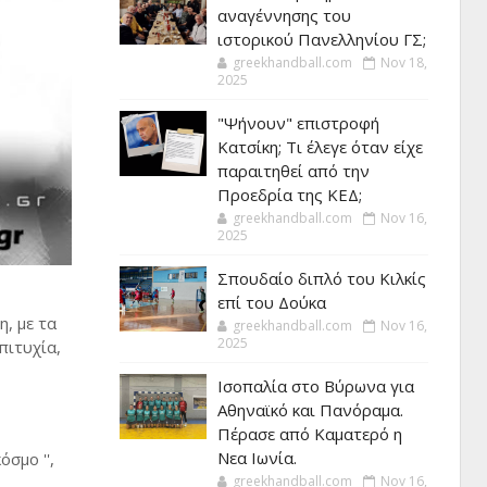
αναγέννησης του
ιστορικού Πανελληνίου ΓΣ;
greekhandball.com
Nov 18,
2025
"Ψήνουν" επιστροφή
Κατσίκη; Τι έλεγε όταν είχε
παραιτηθεί από την
Προεδρία της ΚΕΔ;
greekhandball.com
Nov 16,
2025
Σπουδαίο διπλό του Κιλκίς
επί του Δούκα
, με τα
greekhandball.com
Nov 16,
2025
πιτυχία,
Ισοπαλία στο Βύρωνα για
Αθηναϊκό και Πανόραμα.
Πέρασε από Καματερό η
Νεα Ιωνία.
σμο '',
greekhandball.com
Nov 16,