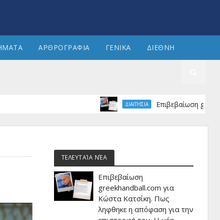
ΗΜΑΤΑ
ΑΡΘΡΟΓΡΑΦΙΑ
ΓΕΝΙΚΑ
ΔΙΕΘΝΗ
Επιβεβαίωση greekhandball.
ΔΙΑΙΤΗΣΙΑ
ΤΕΛΕΥΤΑΊΑ ΝΈΑ
Επιβεβαίωση
greekhandball.com για
Κώστα Κατσίκη. Πως
ληφθηκε η απόφαση για την