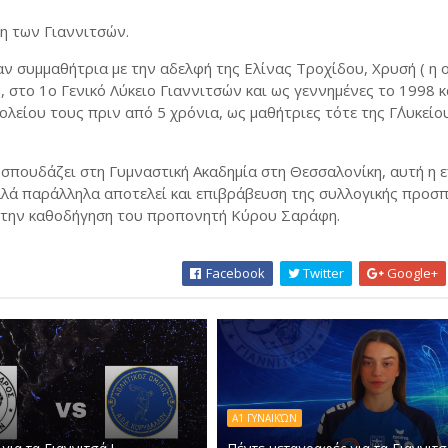
η των Γιαννιτσών.
αν συμμαθήτρια με την αδελφή της Ελίνας Τροχίδου, Χρυσή ( η 
, στο 1ο Γενικό Λύκειο Γιαννιτσών και ως γεννημένες το 1998 κα
λείου τους πριν από 5 χρόνια, ως μαθήτριες τότε της Γ΄Λυκείου
ι σπουδάζει στη Γυμναστική Ακαδημία στη Θεσσαλονίκη, αυτή η 
αλλά παράλληλα αποτελεί και επιβράβευση της συλλογικής προσ
 την καθοδήγηση του προπονητή Κύρου Σαράφη.
Facebook
Twitter
Google+
Α1 ΓΥΝΑΙΚΏΝ