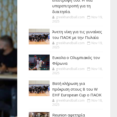
επιστροφή του. Η νέα
υπερεπιτροπή για τη
διαιτησία.
greekhandball.com
Nov 19,
2025
Άνετη νίκη για τις γυναίκες
του ΠΑΟΚ με την Πυλαία
greekhandball.com
Nov 19,
2025
Ευκολα ο Ολυμπιακός τον
Φέρωνα
greekhandball.com
Nov 18,
2025
Βατή κλήρωση για
πρόκριση στους 8 του W
EHF European Cup ο ΠΑΟΚ
greekhandball.com
Nov 18,
2025
Reunion αφετηρία