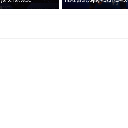
για τα Γιαννιτσά !
Πέντε μεταγραφές για τα Γιαννιτσ