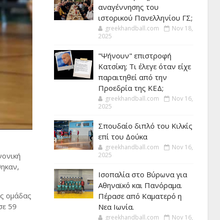
αναγέννησης του
ιστορικού Πανελληνίου ΓΣ;
greekhandball.com
Nov 18,
2025
"Ψήνουν" επιστροφή
Κατσίκη; Τι έλεγε όταν είχε
παραιτηθεί από την
Προεδρία της ΚΕΔ;
greekhandball.com
Nov 16,
2025
Σπουδαίο διπλό του Κιλκίς
επί του Δούκα
greekhandball.com
Nov 16,
νονική
2025
θηκαν,
Ισοπαλία στο Βύρωνα για
Αθηναϊκό και Πανόραμα.
ης ομάδας
Πέρασε από Καματερό η
σε 59
Νεα Ιωνία.
greekhandball.com
Nov 16,