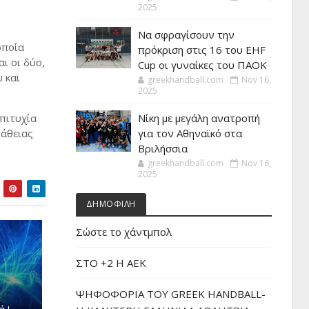
2025
Να σφραγίσουν την
οποία
πρόκριση στις 16 του EHF
ι οι δύο,
Cup οι γυναίκες του ΠΑΟΚ
 και
greekhandball.com
Nov 16,
2025
επιτυχία
Νίκη με μεγάλη ανατροπή
πάθειας
για τον Αθηναϊκό στα
Βριλήσσια
greekhandball.com
Nov 16,
2025
ΔΗΜΟΦΙΛΗ
Σώστε το χάντμπολ
ΣΤΟ +2 Η ΑΕΚ
ΨΗΦΟΦΟΡΙΑ ΤΟΥ GREEK HANDBALL-