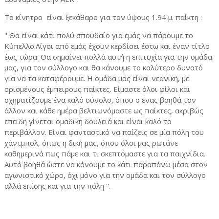
Το κίνητρο είναι ξεκάθαρο για τον ύψους 1.94 μ. παίκτη :
'' Θα είναι κάτι πολύ σπουδαίο για εμάς να πάρουμε το
Κύπελλο.Λίγοι από εμάς έχουν κερδίσει έστω και έναν τίτλο
έως τώρα. Θα σημαίνει πολλά αυτή η επιτυχία για την ομάδα
μας, για τον σύλλογο και θα κάνουμε το καλύτερο δυνατό
για να τα καταφέρουμε. Η ομάδα μας είναι νεανική, με
ορισμένους έμπειρους παίκτες. Είμαστε όλοι φίλοι και
σχηματίζουμε ένα καλό σύνολο, όπου ο ένας βοηθά τον
άλλον και κάθε ημέρα βελτιωνόμαστε ως παίκτες, ακριβώς
επειδή γίνεται ομαδική δουλειά και είναι καλό το
περιβάλλον. Είναι φανταστικό να παίζεις σε μία πόλη του
χάντμπολ, όπως η δική μας, όπου όλοι μας ρωτάνε
καθημερινά πως πάμε και τι σκεπτόμαστε για τα παιχνίδια.
Αυτό βοηθά ώστε να κάνουμε το κάτι παραπάνω μέσα στον
αγωνιστικό χώρο, όχι μόνο για την ομάδα και τον σύλλογο
αλλά επίσης και για την πόλη ''.