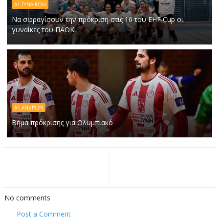
Α1 ΓΥΝΑΙΚΩΝ
Να σφραγίσουν την πρόκριση στις 16 του EHF Cup οι
γυναίκες του ΠΑΟΚ
Α1 ΑΝΔΡΏΝ
Βήμα πρόκρισης για Ολυμπιακό
No comments
Post a Comment