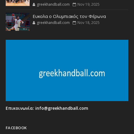
greekhandball.com
Nov 19, 2025
Ευκολα ο Ολυμπιακός τον Φέρωνα
greekhandball.com
Nov 18, 2025
Επικοινωνία:
info@greekhandball.com
FACEBOOK