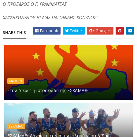
Ο ΠΡΟΕΔΡΟΣ Ο Γ. ΓΡΑΜΜΑΤΕΑΣ
XATZHKΩN/NOY ΗΣΑΙΑΣ ΠΑΓΩΝΙΔΗΣ ΚΩΝ/ΝΟΣ"
Facebook
Twitter
Google+
SHARE THIS
ΔΙΑΦΟΡΑ
Στον "αέρα" η ιστοσελίδα της ΕΣΧΑΜΑΘ
ΕΣΧΑΜΑΘ
ΕΣΧΑΜΑΘ: Αρχαιρεσίες για την εκλογή νέου Δ.Σ. και