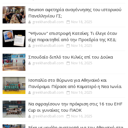
Reunion αφετηρία αναγέννησης του ιστορικού
Πανελληνίου ΓΣ;
greekhandball.com
Nov 18, 2025
"Ψήνουν" επιστροφή Κατσίκη; Τι έλεγε όταν
είχε παραιτηθεί από την Προεδρία της ΚΕΔ;
greekhandball.com
Nov 16, 2025
Σπουδαίο διπλό του Κιλκίς επί του Δούκα
greekhandball.com
Nov 16, 2025
Ισοπαλία στο Βύρωνα για Αθηναϊκό και
Πανόραμα. Πέρασε από Καματερό η Νεα Ιωνία.
greekhandball.com
Nov 16, 2025
Να σφραγίσουν την πρόκριση στις 16 του EHF
Cup οι γυναίκες του ΠΑΟΚ
greekhandball.com
Nov 16, 2025
Νίκη με μεγάλη ανατροπή για τον Αθηναϊκό στα