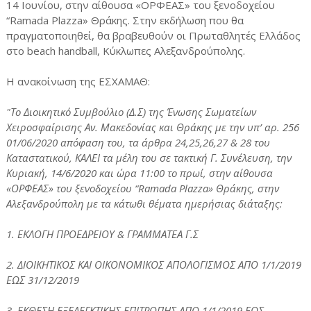
14 Ιουνίου, στην αίθουσα «ΟΡΦΕΑΣ» του ξενοδοχείου
“Ramada Plazza» Θράκης. Στην εκδήλωση που θα
πραγματοποιηθεί, θα βραβευθούν οι Πρωταθλητές Ελλάδος
στο beach handball, Κύκλωπες Αλεξανδρούπολης.
Η ανακοίνωση της ΕΣΧΑΜΑΘ:
"Το Διοικητικό Συμβούλιο (Δ.Σ) της Ένωσης Σωματείων
Χειροσφαίρισης Αν. Μακεδονίας και Θράκης με την υπ’ αρ. 256
01/06/2020 απόφαση του, τα άρθρα 24,25,26,27 & 28 του
Καταστατικού, ΚΑΛΕΙ τα μέλη του σε τακτική Γ. Συνέλευση, την
Κυριακή, 14/6/2020 και ώρα 11:00 το πρωί, στην αίθουσα
«ΟΡΦΕΑΣ» του ξενοδοχείου “Ramada Plazza» Θράκης, στην
Αλεξανδρούπολη με τα κάτωθι θέματα ημερήσιας διάταξης:
1. ΕΚΛΟΓΗ ΠΡΟΕΔΡΕΙΟΥ & ΓΡΑΜΜΑΤΕΑ Γ.Σ
2. ΔΙΟΙΚΗΤΙΚΟΣ ΚΑΙ ΟΙΚΟΝΟΜΙΚΟΣ ΑΠΟΛΟΓΙΣΜΟΣ ΑΠΟ 1/1/2019
ΕΩΣ 31/12/2019
3. ΕΚΘΕΣΗ ΕΞΕΛΕΓΚΤΙΚΗΣ ΕΠΙΤΡΟΠΗΣ ΑΠΟ 1/1/2019 ΕΩΣ