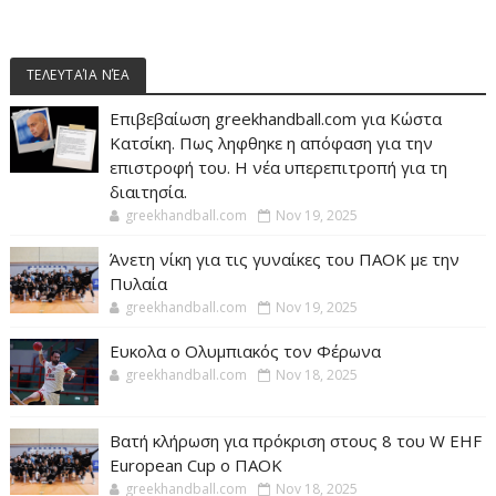
ΤΕΛΕΥΤΑΊΑ ΝΈΑ
Επιβεβαίωση greekhandball.com για Κώστα
Κατσίκη. Πως ληφθηκε η απόφαση για την
επιστροφή του. Η νέα υπερεπιτροπή για τη
διαιτησία.
greekhandball.com
Nov 19, 2025
Άνετη νίκη για τις γυναίκες του ΠΑΟΚ με την
Πυλαία
greekhandball.com
Nov 19, 2025
Ευκολα ο Ολυμπιακός τον Φέρωνα
greekhandball.com
Nov 18, 2025
Βατή κλήρωση για πρόκριση στους 8 του W EHF
European Cup ο ΠΑΟΚ
greekhandball.com
Nov 18, 2025