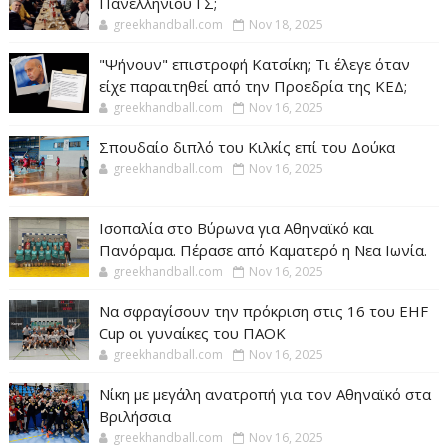
Πανελληνίου ΓΣ;
greekhandball.com
Nov 18, 2025
"Ψήνουν" επιστροφή Κατσίκη; Τι έλεγε όταν
είχε παραιτηθεί από την Προεδρία της ΚΕΔ;
greekhandball.com
Nov 16, 2025
Σπουδαίο διπλό του Κιλκίς επί του Δούκα
greekhandball.com
Nov 16, 2025
Ισοπαλία στο Βύρωνα για Αθηναϊκό και
Πανόραμα. Πέρασε από Καματερό η Νεα Ιωνία.
greekhandball.com
Nov 16, 2025
Να σφραγίσουν την πρόκριση στις 16 του EHF
Cup οι γυναίκες του ΠΑΟΚ
greekhandball.com
Nov 16, 2025
Νίκη με μεγάλη ανατροπή για τον Αθηναϊκό στα
Βριλήσσια
greekhandball.com
Nov 16, 2025