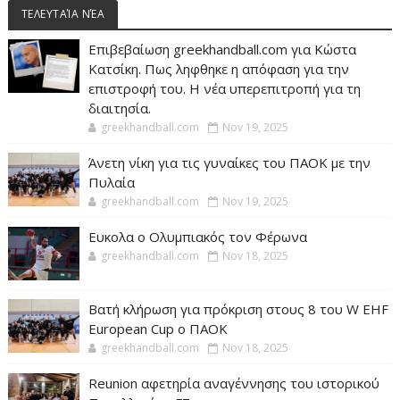
ΤΕΛΕΥΤΑΊΑ ΝΈΑ
Επιβεβαίωση greekhandball.com για Κώστα
Κατσίκη. Πως ληφθηκε η απόφαση για την
επιστροφή του. Η νέα υπερεπιτροπή για τη
διαιτησία.
greekhandball.com
Nov 19, 2025
Άνετη νίκη για τις γυναίκες του ΠΑΟΚ με την
Πυλαία
greekhandball.com
Nov 19, 2025
Ευκολα ο Ολυμπιακός τον Φέρωνα
greekhandball.com
Nov 18, 2025
Βατή κλήρωση για πρόκριση στους 8 του W EHF
European Cup ο ΠΑΟΚ
greekhandball.com
Nov 18, 2025
Reunion αφετηρία αναγέννησης του ιστορικού