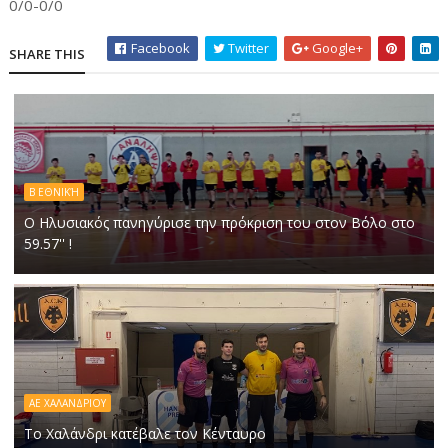
0/0-0/0
Facebook
Twitter
Google+
SHARE THIS
Β ΕΘΝΙΚΉ
Ο Ηλυσιακός πανηγύρισε την πρόκριση του στον Βόλο στο
59.57'' !
ΑΕ ΧΑΛΑΝΔΡΙΟΥ
Το Χαλάνδρι κατέβαλε τον Κένταυρο