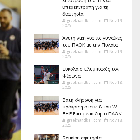
επιστροφή του. Η νέα
υπερεπιτροπή για τη
διαιτησία.
greekhandball.com
Nov 19,
2025
Άνετη νίκη για τις γυναίκες
του ΠΑΟΚ με την Πυλαία
greekhandball.com
Nov 19,
2025
Ευκολα ο Ολυμπιακός τον
Φέρωνα
greekhandball.com
Nov 18,
2025
Βατή κλήρωση για
πρόκριση στους 8 του W
EHF European Cup ο ΠΑΟΚ
greekhandball.com
Nov 18,
2025
Reunion αφετηρία