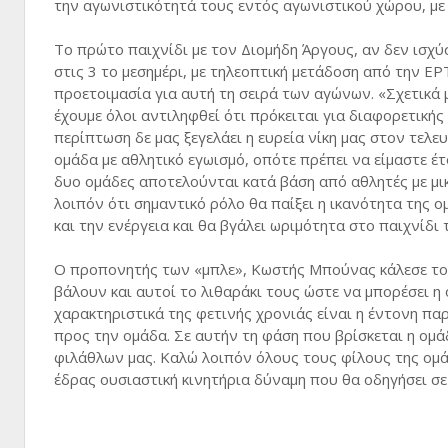
την αγωνιστικότητά τους εντός αγωνιστικού χώρου, με 
Το πρώτο παιχνίδι με τον Διομήδη Άργους, αν δεν ισχύ
στις 3 το μεσημέρι, με τηλεοπτική μετάδοση από την ΕΡ
προετοιμασία για αυτή τη σειρά των αγώνων. «Σχετικά
έχουμε όλοι αντιληφθεί ότι πρόκειται για διαφορετική
περίπτωση δε μας ξεγελάει η ευρεία νίκη μας στον τελε
ομάδα με αθλητικό εγωισμό, οπότε πρέπει να είμαστε έτ
δυο ομάδες αποτελούνται κατά βάση από αθλητές με μικ
λοιπόν ότι σημαντικό ρόλο θα παίξει η ικανότητα της 
και την ενέργεια και θα βγάλει ωριμότητα στο παιχνίδι 
Ο προπονητής των «μπλε», Κωστής Μπούνας κάλεσε του
βάλουν και αυτοί το λιθαράκι τους ώστε να μπορέσει η 
χαρακτηριστικά της φετινής χρονιάς είναι η έντονη πα
προς την ομάδα. Σε αυτήν τη φάση που βρίσκεται η ομ
φιλάθλων μας. Καλώ λοιπόν όλους τους φίλους της ομά
έδρας ουσιαστική κινητήρια δύναμη που θα οδηγήσει σε