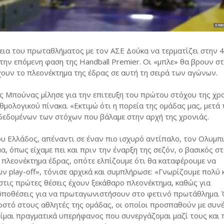
ια του πρωταθλήματος με τον ΑΣΕ Δούκα να τερματίζει στην 4
την επόμενη φαση της Handball Premier. Οι «μπλε» θα βρουν σ
χουν το πλεονέκτημα της έδρας σε αυτή τη σειρά των αγώνων.
 Μπούνας μίλησε για την επιτευξη του πρώτου στόχου της χρ
μολογικού πίνακα. «Εκτιμώ ότι η πορεία της ομάδας μας, μετά 
, δεδομένων των στόχων που βάλαμε στην αρχή της χρονιάς.
υ Ελλάδος, απέναντι σε έναν πιο ισχυρό αντίπαλο, τον Ολυμπ
α, όπως είχαμε πει και πριν την έναρξη της σεζόν, ο βασικός σ
με πλεονέκτημα έδρας, οπότε ελπίζουμε ότι θα καταφέρουμε να
ν play-off», τόνισε αρχικά και συμπλήρωσε: «Γνωρίζουμε πολύ 
 στις πρώτες θέσεις έχουν ξεκάθαρο πλεονέκτημα, καθώς για
οϋποθέσεις για να πρωταγωνιστήσουν στο φετινό πρωτάθλημα. 
οστό στους αθλητές της ομάδας, οι οποίοι προσπαθούν με συνέ
ίμαι πραγματικά υπερήφανος που συνεργάζομαι μαζί τους και 