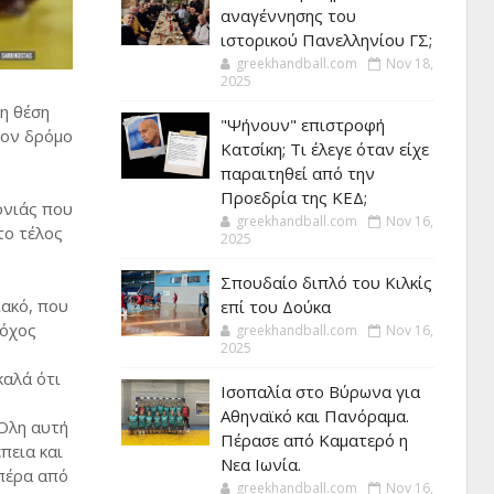
αναγέννησης του
ιστορικού Πανελληνίου ΓΣ;
greekhandball.com
Nov 18,
2025
η θέση
"Ψήνουν" επιστροφή
τον δρόμο
Κατσίκη; Τι έλεγε όταν είχε
παραιτηθεί από την
Προεδρία της ΚΕΔ;
ονιάς που
greekhandball.com
Nov 16,
το τέλος
2025
Σπουδαίο διπλό του Κιλκίς
ιακό, που
επί του Δούκα
τόχος
greekhandball.com
Nov 16,
2025
καλά ότι
Ισοπαλία στο Βύρωνα για
Αθηναϊκό και Πανόραμα.
Όλη αυτή
Πέρασε από Καματερό η
πεια και
Νεα Ιωνία.
πέρα από
greekhandball.com
Nov 16,