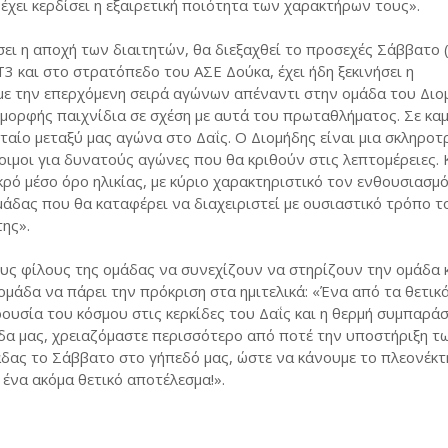
έχει κερδίσει η εξαιρετική ποιότητα των χαρακτήρων τους».
σει η αποχή των διαιτητών, θα διεξαχθεί το προσεχές Σάββατο 
Τ3 και στο στρατόπεδο του ΑΣΕ Δούκα, έχει ήδη ξεκινήσει η
 με την επερχόμενη σειρά αγώνων απέναντι στην ομάδα του Διο
ς μορφής παιχνίδια σε σχέση με αυτά του πρωταθλήματος. Σε κα
υταίο μεταξύ μας αγώνα στο Δαΐς. Ο Διομήδης είναι μια σκληρο
οιμοι για δυνατούς αγώνες που θα κριθούν στις λεπτομέρειες. 
ρό μέσο όρο ηλικίας, με κύριο χαρακτηριστικό τον ενθουσιασμ
ομάδας που θα καταφέρει να διαχειριστεί με ουσιαστικό τρόπο 
της».
ς φίλους της ομάδας να συνεχίζουν να στηρίζουν την ομάδα 
ομάδα να πάρει την πρόκριση στα ημιτελικά: «Ένα από τα θετικ
ρουσία του κόσμου στις κερκίδες του Δαΐς και η θερμή συμπαρά
άδα μας, χρειαζόμαστε περισσότερο από ποτέ την υποστήριξη τ
δας το Σάββατο στο γήπεδό μας, ώστε να κάνουμε το πλεονέκτ
 ένα ακόμα θετικό αποτέλεσμα!».