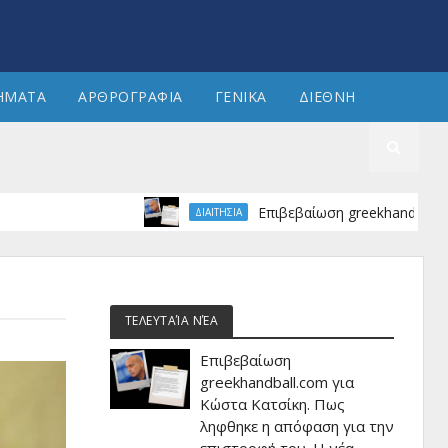
ΗΜΑΤΑ
ΑΡΘΡΟΓΡΑΦΙΑ
ΓΕΝΙΚΑ
ΔΙΕΘΝΗ
Επιβεβαίωση greekhandball.com για 
ΔΙΑΙΤΗΣΙΑ
ΤΕΛΕΥΤΑΊΑ ΝΈΑ
Επιβεβαίωση
greekhandball.com για
Κώστα Κατσίκη. Πως
ληφθηκε η απόφαση για την