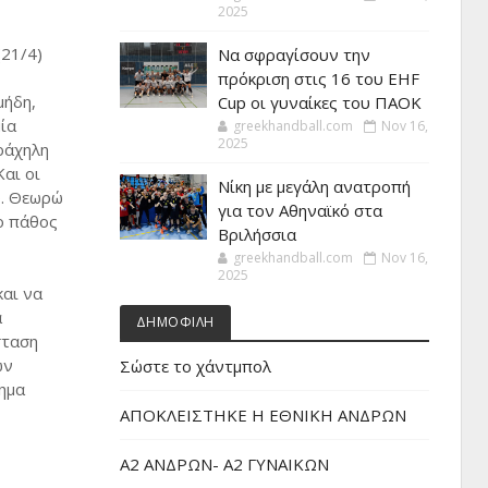
2025
(21/4)
Να σφραγίσουν την
πρόκριση στις 16 του EHF
μήδη,
Cup οι γυναίκες του ΠΑΟΚ
μία
greekhandball.com
Nov 16,
2025
τράχηλη
Και οι
Νίκη με μεγάλη ανατροπή
ό. Θεωρώ
για τον Αθηναϊκό στα
το πάθος
Βριλήσσια
greekhandball.com
Nov 16,
2025
και να
ά
ΔΗΜΟΦΙΛΗ
σταση
ων
Σώστε το χάντμπολ
ημα
ΑΠΟΚΛΕΙΣΤΗΚΕ Η ΕΘΝΙΚΗ ΑΝΔΡΩΝ
Α2 ΑΝΔΡΩΝ- Α2 ΓΥΝΑΙΚΩΝ