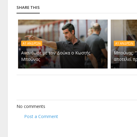
SHARE THIS
Α1 ΑΝΔΡΏΝ
Α1 ΑΝΔΡΏΝ
Ανανέωσε με τον Δούκα ο Κωστής
Μπούνας: "
Μπούνας
αποτελεί π
No comments
Post a Comment