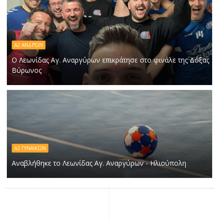
Α2 ΑΝΔΡΏΝ
Ο Λεωνίδας Αγ. Αναργύρων επικράτησε στο φινάλε της Δόξας
Βύρωνος
Α2 ΓYNAIKΩΝ
Αναβλήθηκε το Λεωνίδας Αγ. Αναργύρων - Ηλιούπολη