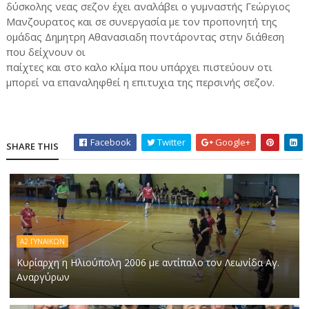
δύσκολης νεας σεζον έχει αναλάβει ο γυμναστής Γεώργιος
Μανζουρατος και σε συνεργασία με τον προπονητή της
ομάδας Δημητρη Αθανασιαδη ποντάροντας στην διάθεση
που δείχνουν οι
παίχτες και στο καλο κλίμα που υπάρχει πιστεύουν οτι
μπορεί να επαναληφθεί η επιτυχια της περσινής σεζον.
Facebook
Twitter
Google+
SHARE THIS
Α2 ΓYNAIKΩΝ
Κυρίαρχη η Ηλιούπολη 2006 με αντίπαλο τον Λεωνίδα Αγ.
Αναργύρων