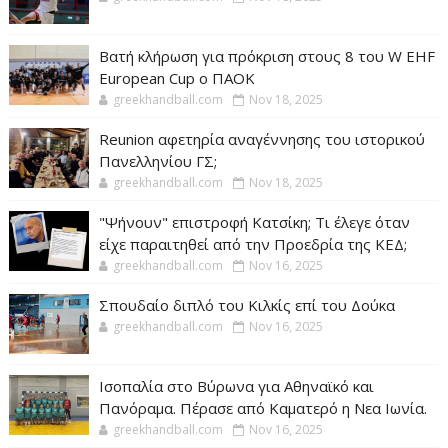
Βατή κλήρωση για πρόκριση στους 8 του W EHF
European Cup ο ΠΑΟΚ
greekhandball.com
Nov 18, 2025
Reunion αφετηρία αναγέννησης του ιστορικού
Πανελληνίου ΓΣ;
greekhandball.com
Nov 18, 2025
"Ψήνουν" επιστροφή Κατσίκη; Τι έλεγε όταν
είχε παραιτηθεί από την Προεδρία της ΚΕΔ;
greekhandball.com
Nov 16, 2025
Σπουδαίο διπλό του Κιλκίς επί του Δούκα
greekhandball.com
Nov 16, 2025
Ισοπαλία στο Βύρωνα για Αθηναϊκό και
Πανόραμα. Πέρασε από Καματερό η Νεα Ιωνία.
greekhandball.com
Nov 16, 2025