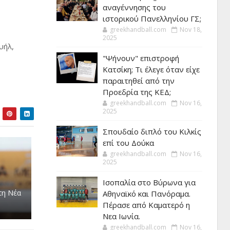
αναγέννησης του
ιστορικού Πανελληνίου ΓΣ;
greekhandball.com
Nov 18,
2025
υήλ,
"Ψήνουν" επιστροφή
Κατσίκη; Τι έλεγε όταν είχε
παραιτηθεί από την
Προεδρία της ΚΕΔ;
greekhandball.com
Nov 16,
2025
Σπουδαίο διπλό του Κιλκίς
επί του Δούκα
greekhandball.com
Nov 16,
2025
Ισοπαλία στο Βύρωνα για
τη Νέα
Αθηναϊκό και Πανόραμα.
Πέρασε από Καματερό η
Νεα Ιωνία.
greekhandball.com
Nov 16,