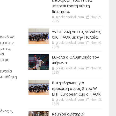
επιστροφή του. Η νέα
υπερεπιτροπή για τη
διαιτησία.
greekhandball.com
Nov 19,
2025
Άνετη νίκη για τις γυναίκες
ωνικό να
του ΠΑΟΚ με την Πυλαία
ια στην
greekhandball.com
Nov 19,
2025
με τις
νει
Ευκολα ο Ολυμπιακός τον
κό με
Φέρωνα
greekhandball.com
Nov 18,
λευταία
2025
ολυπόθητη
Βατή κλήρωση για
πρόκριση στους 8 του W
EHF European Cup ο ΠΑΟΚ
greekhandball.com
Nov 18,
2025
άκος 6,
Reunion αφετηρία