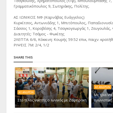
Τσαγκούλης, Χρηματόπουλος (τ/φ), Μπουλούμπασης 7, 
Γραμματικόπουλος 9, Σωτηράκης, Πολίτης.
ΑΣ ΙΩΝΙΚΟΣ ΝΦ (Καρνάβας Ευάγγελος)
Κυρκίτσος, Αντωνιάδης 1, Μπιτόπουλος, Παπαδιονυσίο
Σάσσος 1, Κοροβέσης 4, Τσαγκογεωργάς 1, Ζευγουλάς,
Διαιτητές: Τσάμος - Φωκίτης
2ΛΕΠΤΑ: 6/6, Κόκκινη: Κουρής 59:52 επικ, παιχν. κρατήθ
ΡΙΨΕΙΣ 7Μ: 2/4, 1/2
SHARE THIS
A1 ΑΝΔΡΏΝ
Α1 ΑΝΔΡΏΝ
Με τρια ντέ
Στο τέλος νικητής ο Ιωνικός με Ζαφειράκη
αγωνιστική 