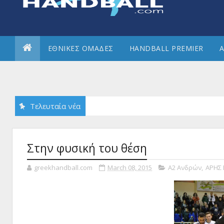
ΕΘΝΙΚΕΣ ΟΜΑΔΕΣ
HANDBALL PREMIER
Α
Τελευταία νέα
Στην φυσική του θέση
greekhandball.com
March 08, 2015
Α2 Ανδρών
,
ΑΡΗΣ 