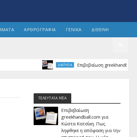
ΗΜΑΤΑ
ΑΡΘΡΟΓΡΑΦΙΑ
ΓΕΝΙΚΑ
ΔΙΕΘΝΗ
Επιβεβαίωση greekhandball.com για
ΔΙΑΙΤΗΣΙΑ
ΤΕΛΕΥΤΑΊΑ ΝΈΑ
Επιβεβαίωση
greekhandball.com για
Κώστα Κατσίκη. Πως
ληφθηκε η απόφαση για την