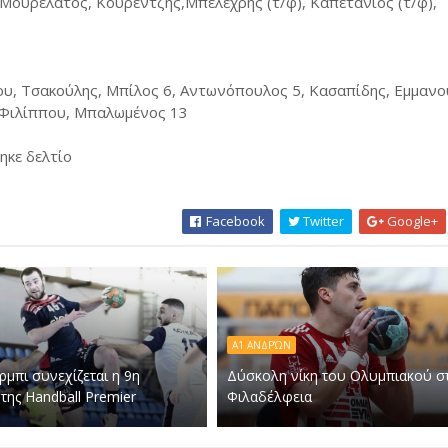
Μουρελάτος, Κουρεντζής,Μπελεχρής (τ/φ), Καπετάνιος (τ/φ),
υ, Τσακούλης, Μπίλος 6, Αντωνόπουλος 5, Κασαπίδης, Εμμανο
 Φιλίππου, Μπαλωμένος 13
ηκε δελτίο
Facebook
Twitter
Google+
Α1 ΑΝΔΡΏΝ
ρμπι συνεχίζεται η 9η
Δύσκολη νίκη του Ολυμπιακού σ
της Handball Premier
Φιλαδέλφεια