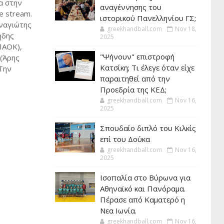
α στην
αναγέννησης του
e stream.
ιστορικού Πανελληνίου ΓΣ;
αναγιώτης
greekhandball.com
Nov 18,
ήδης
2025
ΠΑΟΚ),
"Ψήνουν" επιστροφή
(Άρης
Κατσίκη; Τι έλεγε όταν είχε
 Την
παραιτηθεί από την
Προεδρία της ΚΕΔ;
greekhandball.com
Nov 16,
2025
Σπουδαίο διπλό του Κιλκίς
επί του Δούκα
greekhandball.com
Nov 16,
2025
Ισοπαλία στο Βύρωνα για
Αθηναϊκό και Πανόραμα.
Πέρασε από Καματερό η
Νεα Ιωνία.
greekhandball.com
Nov 16,