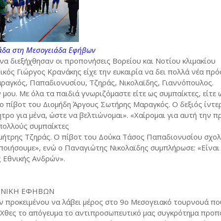
λάδα στη Μεσογειάδα Εφήβων
να διεξήχθησαν οι προπονήσεις Βορείου και Νοτίου κλιμακίου
ικός Γιώργος Κρανάκης είχε την ευκαιρία να δει πολλά νέα πρ
Μαραγκός, Παπαδιονυσίου, Τζηράς, Νικολαϊδης, Γιαννόπουλος.
υ. Με όλα τα παιδιά γνωριζόμαστε είτε ως συμπαίκτες, είτε 
 ο πίβοτ του Διομήδη Άργους Σωτήρης Μαραγκός. Ο δεξιός ίντε
τρο για μένα, ώστε να βελτιώνομαι». «Χαίρομαι για αυτή την π
 πολλούς συμπαίκτες
Δημήτρης Τζηράς. Ο πίβοτ του Δούκα Τάσος Παπαδιονυσίου σχολ
ιοποιήσουμε», ενώ ο Παναγιώτης Νικολαϊδης συμπλήρωσε: «Είναι
ς Εθνικής Ανδρών».
ΕΘΝΙΚΗ ΕΦΗΒΩΝ
ν προκειμένου να λάβει μέρος στο 9ο Μεσογειακό τουρνουά πο
. Χθες το απόγευμα το αντιπροσωπευτικό μας συγκρότημα προπ