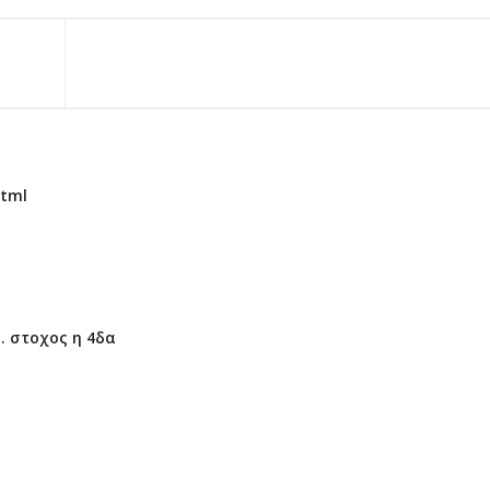
html
. στοχος η 4δα