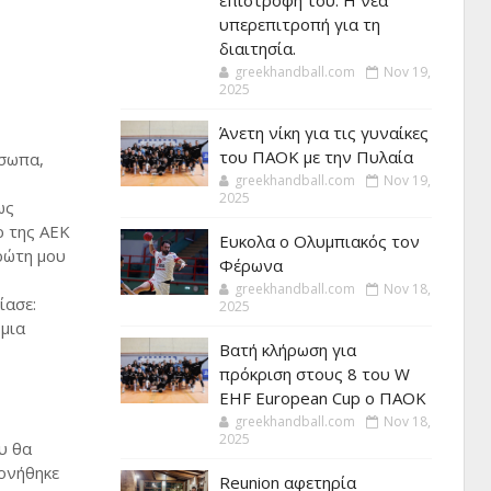
επιστροφή του. Η νέα
υπερεπιτροπή για τη
διαιτησία.
greekhandball.com
Nov 19,
2025
Άνετη νίκη για τις γυναίκες
του ΠΑΟΚ με την Πυλαία
όσωπα,
greekhandball.com
Nov 19,
2025
ως
ρ της ΑΕΚ
Ευκολα ο Ολυμπιακός τον
ρώτη μου
Φέρωνα
greekhandball.com
Nov 18,
ίασε:
2025
 μια
Βατή κλήρωση για
πρόκριση στους 8 του W
EHF European Cup ο ΠΑΟΚ
greekhandball.com
Nov 18,
2025
υ θα
ονήθηκε
Reunion αφετηρία