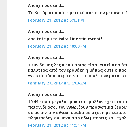
Anonymous said...
Το Κατάρ από πότε μετακόμισε στην μεσόγειο 
February 21, 2012 at 5:13 PM
Anonymous said...
apo tote pu to isdrail ine stin evropi !!!
February 21, 2012 at 10:00 PM
Anonymous said...
10:49 δε μας λες κ εσύ ποιος είσαι γιατί από ό
καλύτερα από τον κρανάκη.ή μήπως ούτε ο προη
γνωστό πόσο μικρό είναι το πουλί των ρατσισ
February 21, 2012 at 11:04 PM
Anonymous said...
10.49 εισαι μεγαλος μακακας μαλλον εχεις φαι
παιχνιδι.οσοι τον γνωριζουν προσωπικα ξερουν
σε αυτην την εθνικη ομαδα σε σχεση με καποι
πληκτρολογιου μονο απο εδω μπορεις και σχολι
February 21, 2012 at 11:51 PM