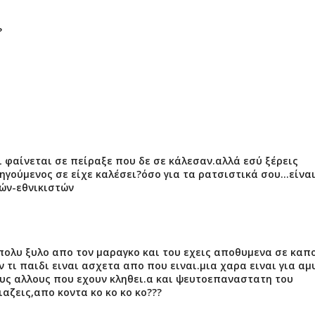
?
τι φαίνεται σε πείραξε που δε σε κάλεσαν.αλλά εσύ ξέρεις
γούμενος σε είχε καλέσει?όσο για τα ρατσιστικά σου...είνα
τών-εθνικιστών
 πολυ ξυλο απο τον μαραγκο και του εχεις αποθυμενα σε καπ
 τι παιδι ειναι ασχετα απο που ειναι.μια χαρα ειναι για αμ
ους αλλους που εχουν κληθει.α και ψευτοεπαναστατη του
αζεις,απο κοντα κο κο κο κο???