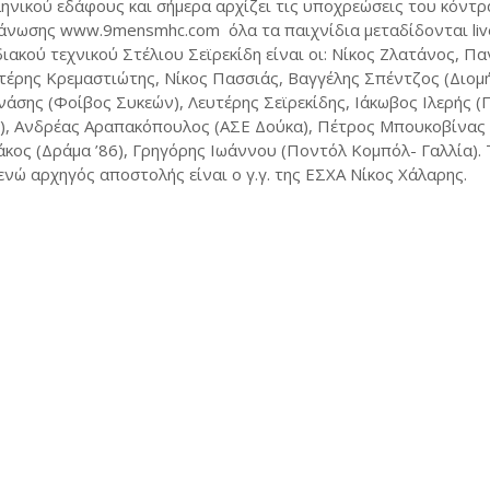
ληνικού εδάφους και σήμερα αρχίζει τις υποχρεώσεις του κόντρ
ργάνωσης www.9mensmhc.com όλα τα παιχνίδια μεταδίδονται liv
ακού τεχνικού Στέλιου Σεϊρεκίδη είναι οι: Νίκος Ζλατάνος, Π
τέρης Κρεμαστιώτης, Νίκος Πασσιάς, Βαγγέλης Σπέντζος (Διομ
άσης (Φοίβος Συκεών), Λευτέρης Σεϊρεκίδης, Ιάκωβος Ιλερής (
), Ανδρέας Αραπακόπουλος (ΑΣΕ Δούκα), Πέτρος Μπουκοβίνας 
λάκος (Δράμα ’86), Γρηγόρης Ιωάννου (Ποντόλ Κομπόλ- Γαλλία).
νώ αρχηγός αποστολής είναι ο γ.γ. της ΕΣΧΑ Νίκος Χάλαρης.