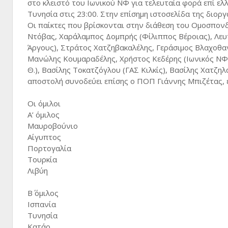
στο κλειστό του Ιωνικού ΝΦ για τελευταία φορά επί ελ
Τυνησία στις 23:00. Στην επίσημη ιστοσελίδα της διο
Οι παίκτες που βρίσκονται στην διάθεση του Ομοσπονδι
Ντόβας, Χαράλαμπος Δομπρής (Φίλιππος Βέροιας), Λευ
Άργους), Στράτος Χατζηβακαλέλης, Γεράσιμος Βλαχοθαν
Μανώλης Κουμαραδέλης, Χρήστος Κεδέρης (Ιωνικός ΝΦ
Θ.), Βασίλης Τοκατζόγλου (ΓΑΣ Κιλκίς), Βασίλης Χατζη
αποστολή συνοδεύει επίσης ο ΠΟΠ Γιάννης Μπιζέτας, ε
Οι όμιλοι
Α’ όμιλος
Μαυροβούνιο
Αίγυπτος
Πορτογαλία
Τουρκία
Λιβύη
Β΄ όμιλος
Ισπανία
Τυνησία
Κατάρ