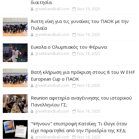
διαιτησία.
greekhandball.com
Nov 19, 2025
Άνετη νίκη για τις γυναίκες του ΠΑΟΚ με την
Πυλαία
greekhandball.com
Nov 19, 2025
Ευκολα ο Ολυμπιακός τον Φέρωνα
greekhandball.com
Nov 18, 2025
Βατή κλήρωση για πρόκριση στους 8 του W EHF
European Cup ο ΠΑΟΚ
greekhandball.com
Nov 18, 2025
Reunion αφετηρία αναγέννησης του ιστορικού
Πανελληνίου ΓΣ;
greekhandball.com
Nov 18, 2025
"Ψήνουν" επιστροφή Κατσίκη; Τι έλεγε όταν
είχε παραιτηθεί από την Προεδρία της ΚΕΔ;
greekhandball.com
Nov 16, 2025