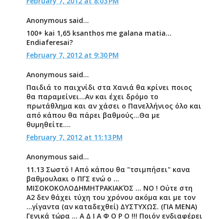
February 7, 2012 at 8:03 PM
Anonymous said...
100+ kai 1,65 ksanthos me galana matia...
Endiaferesai?
February 7, 2012 at 9:30 PM
Anonymous said...
Παιδιά το παιχνίδι στα Χανιά θα κρίνει ποιος
θα παραμείνει...Αν και έχει δρόμο το
πρωτάθλημα και αν χάσει ο Πανελλήνιος όλο και
από κάπου θα πάρει βαθμούς...Θα με
θυμηθείτε....
February 7, 2012 at 11:13 PM
Anonymous said...
11.13 Σωστό ! Από κάπου θα "τσιμπήσει" κανα
βαθμουλακι ο ΠΓΣ ενώ ο ...
ΜΙΣΟΚΟΚΟΛΟΔΗΜΗΤΡΑΚΙΑΚΌΣ ... ΝΟ ! Ούτε στη
Α2 δεν θάχει τύχη του χρόνου ακόμα και με τον
...γίγαντα (αν καταδεχθεί) ΔΥΣΤΥΧΩΣ. (ΓΙΑ ΜΕΝΑ)
Γενικά τώρα ... Α Δ Ι Α Φ Ο Ρ Ο !!! Ποιόν ενδιαφέρει