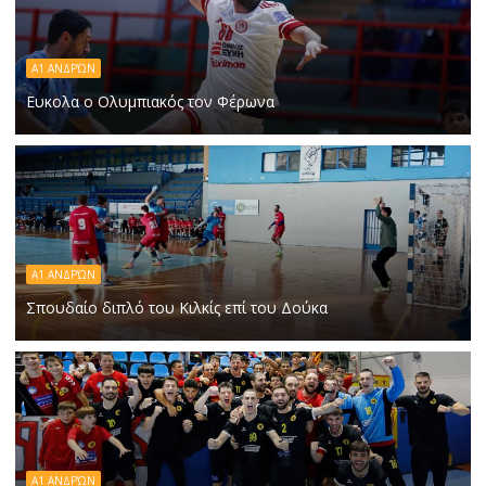
Α1 ΑΝΔΡΏΝ
Ευκολα ο Ολυμπιακός τον Φέρωνα
Α1 ΑΝΔΡΏΝ
Σπουδαίο διπλό του Κιλκίς επί του Δούκα
Α1 ΑΝΔΡΏΝ