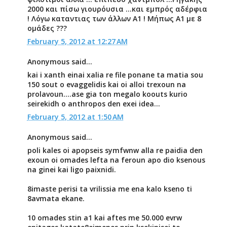
2000 και πίσω γιουρόυσια ...και εμπρός αδέρφια
! Λόγω καταντιας των άλλων Α1 ! Μήπως Α1 με 8
ομάδες ???
February 5, 2012 at 12:27 AM
Anonymous said...
kai i xanth einai xalia re file ponane ta matia sou
150 sout o evaggelidis kai oi alloi trexoun na
prolavoun....ase gia ton megalo koouts kurio
seirekidh o anthropos den exei idea...
February 5, 2012 at 1:50 AM
Anonymous said...
poli kales oi apopseis symfwnw alla re paidia den
exoun oi omades lefta na feroun apo dio ksenous
na ginei kai ligo paixnidi.
8imaste perisi ta vrilissia me ena kalo kseno ti
8avmata ekane.
10 omades stin a1 kai aftes me 50.000 evrw