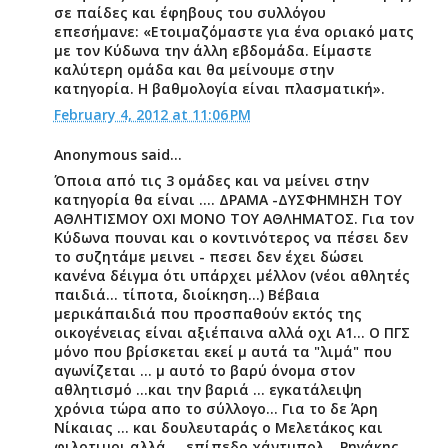
σε παίδες και έφηβους του συλλόγου
επεσήμανε: «Ετοιμαζόμαστε για ένα οριακό ματς
με τον Κύδωνα την άλλη εβδομάδα. Είμαστε
καλύτερη ομάδα και θα μείνουμε στην
κατηγορία. Η βαθμολογία είναι πλασματική».
February 4, 2012 at 11:06 PM
Anonymous said...
Όποια από τις 3 ομάδες και να μείνει στην
κατηγορία θα είναι .... ΔΡΑΜΑ -ΔΥΣΦΗΜΗΣΗ ΤΟΥ
ΑΘΛΗΤΙΣΜΟΥ ΟΧΙ ΜΟΝΟ ΤΟΥ ΑΘΛΗΜΑΤΟΣ. Για τον
Κύδωνα πουναι και ο κοντινότερος να πέσει δεν
το συζητάμε μεινει - πεσει δεν έχει δώσει
κανένα δέιγμα ότι υπάρχει μέλλον (νέοι αθλητές
παιδιά... τίποτα, διοίκηση...) Βέβαια
μερικάπαιδιά που προσπαθούν εκτός της
οικογένειας είναι αξιέπαινα αλλά οχι Α1... Ο ΠΓΣ
μόνο που βρίσκεται εκεί μ αυτά τα "λιμά" που
αγωνίζεται ... μ αυτό το βαρύ όνομα στον
αθλητισμό ...και την βαριά ... εγκατάλειψη
χρόνια τώρα απο το σύλλογο... Για το δε Άρη
Νίκαιας ... και δουλευταράς ο Μελετάκος και
φιλοτιμοι αλλά ... επίπεδο χάντμπολ ...Ρηγάκης