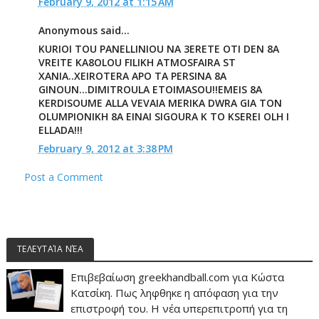
February 9, 2012 at 1:15 AM
Anonymous said...
KURIOI TOU PANELLINIOU NA 3ERETE OTI DEN 8A
VREITE KA8OLOU FILIKH ATMOSFAIRA ST
XANIA..XEIROTERA APO TA PERSINA 8A
GINOUN...DIMITROULA ETOIMASOU!!EMEIS 8A
KERDISOUME ALLA VEVAIA MERIKA DWRA GIA TON
OLUMPIONIKH 8A EINAI SIGOURA K TO KSEREI OLH I
ELLADA!!!
February 9, 2012 at 3:38 PM
Post a Comment
ΤΕΛΕΥΤΑΊΑ ΝΈΑ
Επιβεβαίωση greekhandball.com για Κώστα
Κατσίκη. Πως ληφθηκε η απόφαση για την
επιστροφή του. Η νέα υπερεπιτροπή για τη