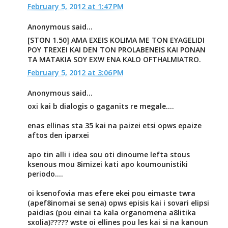
February 5, 2012 at 1:47 PM
Anonymous said...
[STON 1.50] AMA EXEIS KOLIMA ME TON EYAGELIDI
POY TREXEI KAI DEN TON PROLABENEIS KAI PONAN
TA MATAKIA SOY EXW ENA KALO OFTHALMIATRO.
February 5, 2012 at 3:06 PM
Anonymous said...
oxi kai b dialogis o gaganits re megale....
enas ellinas sta 35 kai na paizei etsi opws epaize
aftos den iparxei
apo tin alli i idea sou oti dinoume lefta stous
ksenous mou 8imizei kati apo koumounistiki
periodo....
oi ksenofovia mas efere ekei pou eimaste twra
(apef8inomai se sena) opws episis kai i sovari elipsi
paidias (pou einai ta kala organomena a8litika
sxolia)????? wste oi ellines pou les kai si na kanoun