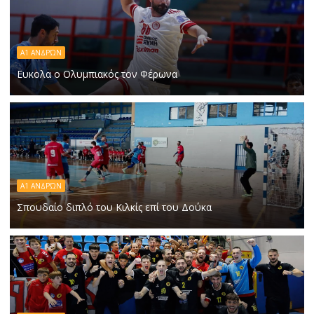
Α1 ΑΝΔΡΏΝ
Ευκολα ο Ολυμπιακός τον Φέρωνα
Α1 ΑΝΔΡΏΝ
Σπουδαίο διπλό του Κιλκίς επί του Δούκα