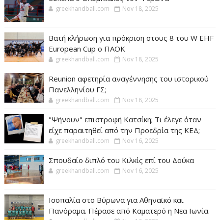
greekhandball.com
Nov 18, 2025
Βατή κλήρωση για πρόκριση στους 8 του W EHF
European Cup ο ΠΑΟΚ
greekhandball.com
Nov 18, 2025
Reunion αφετηρία αναγέννησης του ιστορικού
Πανελληνίου ΓΣ;
greekhandball.com
Nov 18, 2025
"Ψήνουν" επιστροφή Κατσίκη; Τι έλεγε όταν
είχε παραιτηθεί από την Προεδρία της ΚΕΔ;
greekhandball.com
Nov 16, 2025
Σπουδαίο διπλό του Κιλκίς επί του Δούκα
greekhandball.com
Nov 16, 2025
Ισοπαλία στο Βύρωνα για Αθηναϊκό και
Πανόραμα. Πέρασε από Καματερό η Νεα Ιωνία.