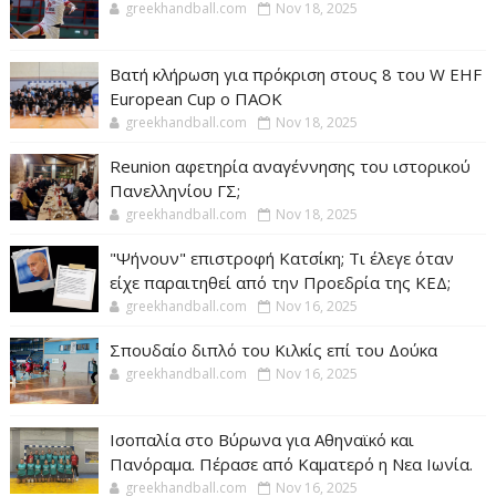
greekhandball.com
Nov 18, 2025
Βατή κλήρωση για πρόκριση στους 8 του W EHF
European Cup ο ΠΑΟΚ
greekhandball.com
Nov 18, 2025
Reunion αφετηρία αναγέννησης του ιστορικού
Πανελληνίου ΓΣ;
greekhandball.com
Nov 18, 2025
"Ψήνουν" επιστροφή Κατσίκη; Τι έλεγε όταν
είχε παραιτηθεί από την Προεδρία της ΚΕΔ;
greekhandball.com
Nov 16, 2025
Σπουδαίο διπλό του Κιλκίς επί του Δούκα
greekhandball.com
Nov 16, 2025
Ισοπαλία στο Βύρωνα για Αθηναϊκό και
Πανόραμα. Πέρασε από Καματερό η Νεα Ιωνία.
greekhandball.com
Nov 16, 2025