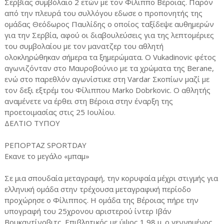
Σερβίας συμβόλαιο 2 ετών με τον Φίλιππο Βέροιας. Παρόν
από την πλευρά του συλλόγου εδωσε ο προπονητής της
ομάδας Θεόδωρος Παυλίδης ο οποίος ταξίδεψε αυθημερών
για την Σερβία, αφού οι διαβουλεύσεις για της λεπτομέριες
του συμβολαίου με τον μανατζερ του αθλητή
ολοκληρώθηκαν σήμερα τα ξημερώματα. Ο Vukadinovic φέτος
αγωνιζόνταν στο Μαυροβούνιο με τα χρώματα της Berane,
ενώ στο παρεθλόν αγωνίστικε στη Vardar Σκοπίων μαζί με
τον δεξι εξτρέμ του Φίλιππου Marko Dobrkovic. Ο αθλητής
αναμένετε να έρθει στη Βέροια στην έναρξη της
προετοιμασίας στις 25 Ιουλίου.
ΔΕΛΤΙΟ ΤΥΠΟΥ
ΡΕΠΟΡΤΑΖ SPORTDAY
Εκανε το μεγάλο «μπαμ»
Σε μια σπουδαία μεταγραφή, την κορυφαία μέχρι στιγμής για
ελληνική ομάδα στην τρέχουσα μεταγραφική περίοδο
προχώρησε ο Φίλιππος. Η ομάδα της Βέροιας πήρε την
υπογραφή του 25χρονου αριστερού ίντερ Ιβάν
Βουκαντίνοβιτς. Επιβλητικός με ύψος 1,98 μ. ο γεννημένος