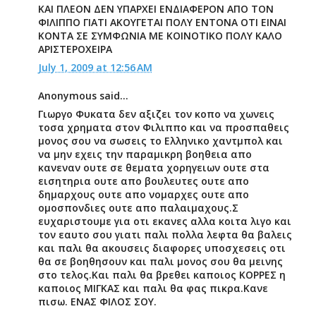
ΚΑΙ ΠΛΕΟΝ ΔΕΝ ΥΠΑΡΧΕΙ ΕΝΔΙΑΦΕΡΟΝ ΑΠΟ ΤΟΝ
ΦΙΛΙΠΠΟ ΓΙΑΤΙ ΑΚΟΥΓΕΤΑΙ ΠΟΛΥ ΕΝΤΟΝΑ ΟΤΙ ΕΙΝΑΙ
ΚΟΝΤΑ ΣΕ ΣΥΜΦΩΝΙΑ ΜΕ ΚΟΙΝΟΤΙΚΟ ΠΟΛΥ ΚΑΛΟ
ΑΡΙΣΤΕΡΟΧΕΙΡΑ
July 1, 2009 at 12:56 AM
Anonymous said...
Γιωργο Φυκατα δεν αξιζει τον κοπο να χωνεις
τοσα χρηματα στον Φιλιππο και να προσπαθεις
μονος σου να σωσεις το Ελληνικο χαντμπολ και
να μην εχεις την παραμικρη βοηθεια απο
κανεναν ουτε σε θεματα χορηγειων ουτε στα
εισητηρια ουτε απο βουλευτες ουτε απο
δημαρχους ουτε απο νομαρχες ουτε απο
ομοσπονδιες ουτε απο παλαιμαχους.Σ
ευχαριστουμε για οτι εκανες αλλα κοιτα λιγο και
τον εαυτο σου γιατι παλι πολλα λεφτα θα βαλεις
και παλι θα ακουσεις διαφορες υποσχεσεις οτι
θα σε βοηθησουν και παλι μονος σου θα μεινης
στο τελος.Και παλι θα βρεθει καποιος ΚΟΡΡΕΣ η
καποιος ΜΙΓΚΑΣ και παλι θα φας πικρα.Κανε
πισω. ΕΝΑΣ ΦΙΛΟΣ ΣΟΥ.