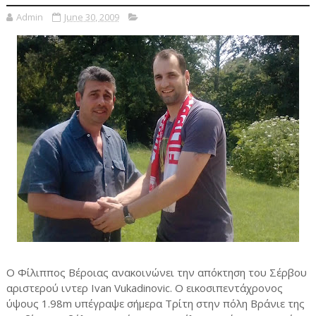
Admin
June 30, 2009
Ο Φίλιππος Βέροιας ανακοινώνει την απόκτηση του Σέρβου
αριστερού ιντερ Ivan Vukadinovic. O εικοσιπεντάχρονος
ύψους 1.98m υπέγραψε σήμερα Τρίτη στην πόλη Βράνιε της