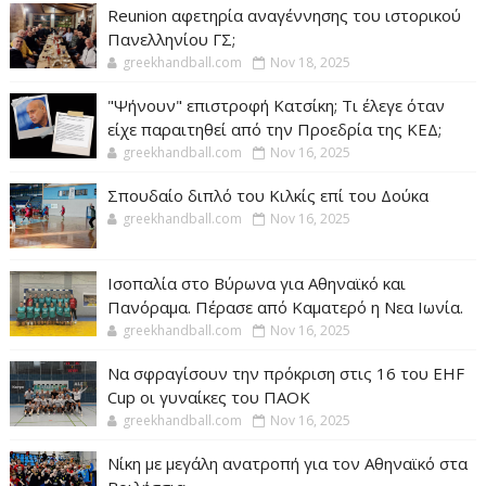
Reunion αφετηρία αναγέννησης του ιστορικού
Πανελληνίου ΓΣ;
greekhandball.com
Nov 18, 2025
"Ψήνουν" επιστροφή Κατσίκη; Τι έλεγε όταν
είχε παραιτηθεί από την Προεδρία της ΚΕΔ;
greekhandball.com
Nov 16, 2025
Σπουδαίο διπλό του Κιλκίς επί του Δούκα
greekhandball.com
Nov 16, 2025
Ισοπαλία στο Βύρωνα για Αθηναϊκό και
Πανόραμα. Πέρασε από Καματερό η Νεα Ιωνία.
greekhandball.com
Nov 16, 2025
Να σφραγίσουν την πρόκριση στις 16 του EHF
Cup οι γυναίκες του ΠΑΟΚ
greekhandball.com
Nov 16, 2025
Νίκη με μεγάλη ανατροπή για τον Αθηναϊκό στα