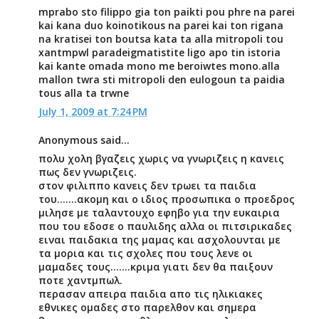
mprabo sto filippo gia ton paikti pou phre na parei
kai kana duo koinotikous na parei kai ton rigana
na kratisei ton boutsa kata ta alla mitropoli tou
xantmpwl paradeigmatistite ligo apo tin istoria
kai kante omada mono me beroiwtes mono.alla
mallon twra sti mitropoli den eulogoun ta paidia
tous alla ta trwne
July 1, 2009 at 7:24 PM
Anonymous said...
πολυ χολη βγαζεις χωρις να γνωριζεις η κανεις
πως δεν γνωριζεις.
στον φιλιππο κανεις δεν τρωει τα παιδια
του.......ακομη και ο ιδιος προσωπικα ο προεδρος
μιλησε με ταλαντουχο εφηβο για την ευκαιρια
που του εδοσε ο παυλιδης αλλα οι πιτσιρικαδες
ειναι παιδακια της μαμας και ασχολουνται με
τα μορια και τις σχολες που τους λενε οι
μαμαδες τους.......κριμα γιατι δεν θα παιξουν
ποτε χαντμπωλ.
περασαν απειρα παιδια απο τις ηλικιακες
εθνικες ομαδες στο παρελθον και σημερα