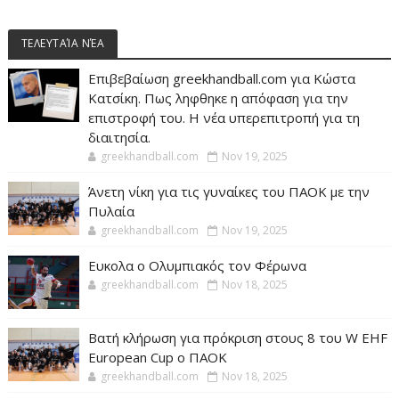
ΤΕΛΕΥΤΑΊΑ ΝΈΑ
Επιβεβαίωση greekhandball.com για Κώστα
Κατσίκη. Πως ληφθηκε η απόφαση για την
επιστροφή του. Η νέα υπερεπιτροπή για τη
διαιτησία.
greekhandball.com
Nov 19, 2025
Άνετη νίκη για τις γυναίκες του ΠΑΟΚ με την
Πυλαία
greekhandball.com
Nov 19, 2025
Ευκολα ο Ολυμπιακός τον Φέρωνα
greekhandball.com
Nov 18, 2025
Βατή κλήρωση για πρόκριση στους 8 του W EHF
European Cup ο ΠΑΟΚ
greekhandball.com
Nov 18, 2025