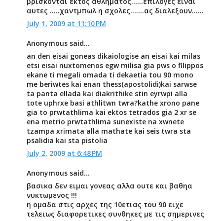
βρισκονται εκτος αθληματος......επιλογες ειναι
αυτες .....χαντμπωλ η σχολες.......ας διαλεξουν......
July 1, 2009 at 11:10 PM
Anonymous said...
an den eisai goneas dikaiologise an eisai kai milas
etsi eisai nuxtomenos egw milisa gia pws o filippos
ekane ti megali omada ti dekaetia tou 90 mono
me beriwtes kai enan thess(apostolidi)kai sarwse
ta panta ellada kai diakrithike stin eyrwpi alla
tote uphrxe basi athlitwn twra?kathe xrono pane
gia to prwtathlima kai ektos tetrados gia 2 xr se
ena metrio prwtathlima sunexiste na xwnete
tzampa xrimata alla mathate kai seis twra sta
psalidia kai sta pistolia
July 2, 2009 at 6:48 PM
Anonymous said...
βασικα δεν ειμαι γονεας αλλα ουτε και βαθηα
νυκτωμενος !!!
η ομαδα στις αρχες της 10ετιας του 90 ειχε
τελειως διαφορετικες συνθηκες με τις σημερινες