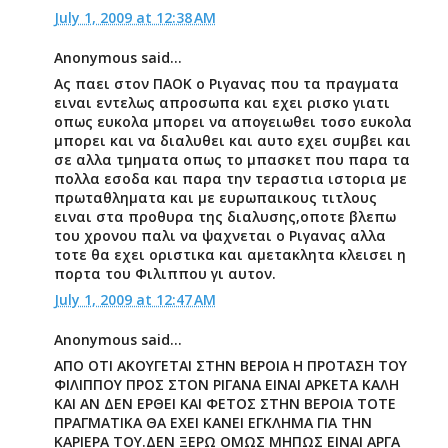
July 1, 2009 at 12:38 AM
Anonymous said...
Aς παει στον ΠΑΟΚ ο Ριγανας που τα πραγματα
ειναι εντελως απροσωπα και εχει ρισκο γιατι
οπως ευκολα μπορει να απογειωθει τοσο ευκολα
μπορει και να διαλυθει και αυτο εχει συμβει και
σε αλλα τμηματα οπως το μπασκετ που παρα τα
πολλα εσοδα και παρα την τεραστια ιστορια με
πρωταθληματα και με ευρωπαικους τιτλους
ειναι στα προθυρα της διαλυσης,οποτε βλεπω
του χρονου παλι να ψαχνεται ο Ριγανας αλλα
τοτε θα εχει οριστικα και αμετακλητα κλεισει η
πορτα του Φιλιππου γι αυτον.
July 1, 2009 at 12:47 AM
Anonymous said...
ΑΠΟ ΟΤΙ ΑΚΟΥΓΕΤΑΙ ΣΤΗΝ ΒΕΡΟΙΑ Η ΠΡΟΤΑΣΗ ΤΟΥ
ΦΙΛΙΠΠΟΥ ΠΡΟΣ ΣΤΟΝ ΡΙΓΑΝΑ ΕΙΝΑΙ ΑΡΚΕΤΑ ΚΑΛΗ
ΚΑΙ ΑΝ ΔΕΝ ΕΡΘΕΙ ΚΑΙ ΦΕΤΟΣ ΣΤΗΝ ΒΕΡΟΙΑ ΤΟΤΕ
ΠΡΑΓΜΑΤΙΚΑ ΘΑ ΕΧΕΙ ΚΑΝΕΙ ΕΓΚΛΗΜΑ ΓΙΑ ΤΗΝ
ΚΑΡΙΕΡΑ ΤΟΥ.ΔΕΝ ΞΕΡΩ ΟΜΩΣ ΜΗΠΩΣ ΕΙΝΑΙ ΑΡΓΑ