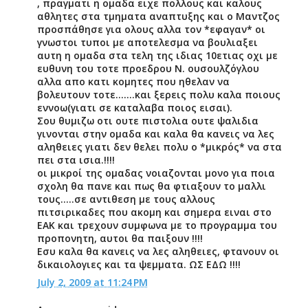
, πραγματι η ομαδα ειχε πολλους και καλους
αθλητες στα τμηματα αναπτυξης και ο Μαντζος
προσπάθησε για ολους αλλα τον *εφαγαν* οι
γνωστοι τυποι με αποτελεσμα να βουλιαξει
αυτη η ομαδα στα τελη της ιδιας 10ετιας οχι με
ευθυνη του τοτε προεδρου Ν. ουσουλζόγλου
αλλα απο κατι κομητες που ηθελαν να
βολευτουν τοτε.......και ξερεις πολυ καλα ποιους
εννοω(γιατι σε καταλαβα ποιος εισαι).
Σου θυμιζω οτι ουτε πιστολια ουτε ψαλιδια
γινονται στην ομαδα και καλα θα κανεις να λες
αληθειες γιατι δεν θελει πολυ ο *μικρός* να στα
πει στα ισια.!!!!
οι μικροί της ομαδας νοιαζονται μονο για ποια
σχολη θα πανε και πως θα φτιαξουν το μαλλι
τους.....σε αντιθεση με τους αλλους
πιτσιρικαδες που ακομη και σημερα ειναι στο
ΕΑΚ και τρεχουν συμφωνα με το προγραμμα του
προπονητη, αυτοι θα παιξουν !!!!
Εσυ καλα θα κανεις να λες αληθειες, φτανουν οι
δικαιολογιες και τα ψεμματα. ΩΣ ΕΔΩ !!!!
July 2, 2009 at 11:24 PM