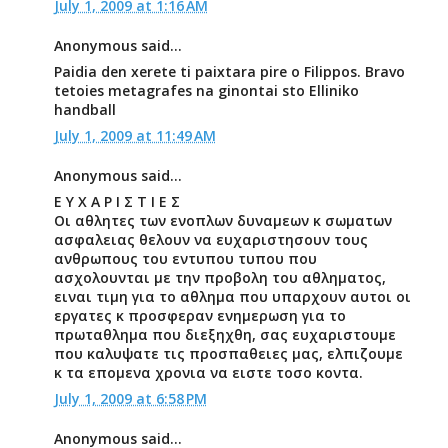
July 1, 2009 at 1:16 AM
Anonymous said...
Paidia den xerete ti paixtara pire o Filippos. Bravo
tetoies metagrafes na ginontai sto Elliniko
handball
July 1, 2009 at 11:49 AM
Anonymous said...
Ε Υ Χ Α Ρ Ι Σ Τ Ι Ε Σ
Οι αθλητες των ενοπλων δυναμεων κ σωματων
ασφαλειας θελουν να ευχαριστησουν τους
ανθρωπους του εντυπου τυπου που
ασχολουνται με την προβολη του αθληματος,
ειναι τιμη για το αθλημα που υπαρχουν αυτοι οι
εργατες κ προσφεραν ενημερωση για το
πρωταθλημα που διεξηχθη, σας ευχαριστουμε
που καλυψατε τις προσπαθειες μας, ελπιζουμε
κ τα επομενα χρονια να ειστε τοσο κοντα.
July 1, 2009 at 6:58 PM
Anonymous said...