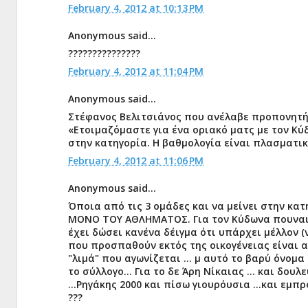
February 4, 2012 at 10:13 PM
Anonymous said...
???????????????
February 4, 2012 at 11:04 PM
Anonymous said...
Στέφανος Βελιτσιάνος που ανέλαβε προπονητή
«Ετοιμαζόμαστε για ένα οριακό ματς με τον Κύ
στην κατηγορία. Η βαθμολογία είναι πλασματικ
February 4, 2012 at 11:06 PM
Anonymous said...
Όποια από τις 3 ομάδες και να μείνει στην κα
ΜΟΝΟ ΤΟΥ ΑΘΛΗΜΑΤΟΣ. Για τον Κύδωνα πουναι κα
έχει δώσει κανένα δέιγμα ότι υπάρχει μέλλον (ν
που προσπαθούν εκτός της οικογένειας είναι αξ
"λιμά" που αγωνίζεται ... μ αυτό το βαρύ όνομα
το σύλλογο... Για το δε Άρη Νίκαιας ... και δο
...Ρηγάκης 2000 και πίσω γιουρόυσια ...και εμπ
???