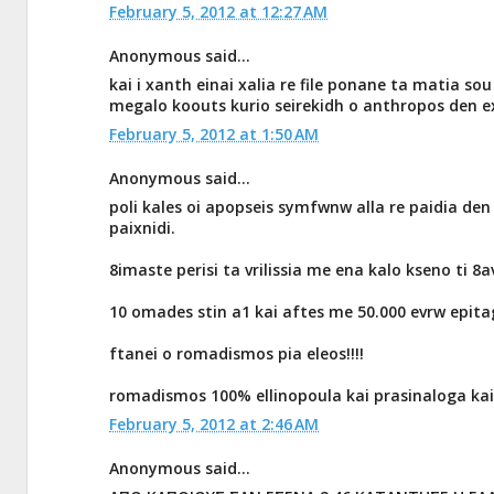
February 5, 2012 at 12:27 AM
Anonymous said...
kai i xanth einai xalia re file ponane ta matia sou
megalo koouts kurio seirekidh o anthropos den exe
February 5, 2012 at 1:50 AM
Anonymous said...
poli kales oi apopseis symfwnw alla re paidia den
paixnidi.
8imaste perisi ta vrilissia me ena kalo kseno ti 
10 omades stin a1 kai aftes me 50.000 evrw epita
ftanei o romadismos pia eleos!!!!
romadismos 100% ellinopoula kai prasinaloga ka
February 5, 2012 at 2:46 AM
Anonymous said...