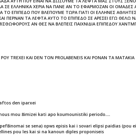
ΛΑΔΑ ΑΥΤΗ ΠΟΥ ΕΙΝΑΙ ΝΑ ΔΩΣΟΥΜΕ ΤΑ ΛΕΦΤΑ ΜΑΣ ΣΤΟΥΣ ΞΕΝ
Α ΣΕ ΕΛΛΗΝΙΚΑ ΧΕΡΙΑ ΝΑ ΠΑΝΕ ΑΝ ΤΟ ΕΦΑΡΜΟΖΑΝ ΟΙ ΟΜΑΔΕΣ 
ΡΑ ΤΟ ΕΠΙΠΕΔΟ ΠΟΥ ΒΛΕΠΟΥΜΕ ΤΩΡΑ ΓΙΑΤΙ ΟΙ ΕΛΛΗΝΕΣ ΑΘΛΗΤΕ
 ΚΑΙ ΠΕΡΝΑΝ ΤΑ ΛΕΦΤΑ ΑΥΤΟ ΤΟ ΕΠΙΠΕΔΟ ΣΕ ΑΡΕΣΕΙ ΕΓΩ ΘΕΛΩ Ν
ΜΙΣΘΩΦΟΡΟΥΣ ΑΝ ΘΕΣ ΝΑ ΒΛΕΠΕΙΣ ΠΑΙΧΝΙΔΙΑ ΕΠΙΠΕΔΟΥ ΧΑΝΤ
I POY TREXEI KAI DEN TON PROLABENEIS KAI PONAN TA MATAKIA
 aftos den iparxei
senous mou 8imizei kati apo koumounistiki periodo....
f8inomai se sena) opws episis kai i sovari elipsi paidias (pou e
llines pou les kai si na kanoun diples proponiseis