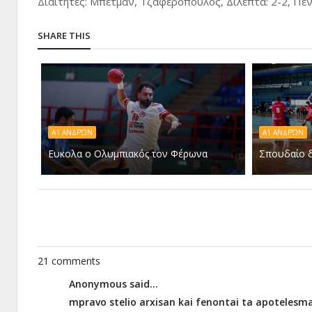
Διαιτητές: Μπέτμαν, Τζαφερόπουλος, Δίλεπτα: 2-2, Πέν
SHARE THIS
Α1 ΑΝΔΡΏΝ
Α1 ΑΝΔΡΏΝ
Ευκολα ο Ολυμπιακός τον Φέρωνα
Σπουδαίο δ
21 comments
Anonymous said...
mpravo stelio arxisan kai fenontai ta apotelesm