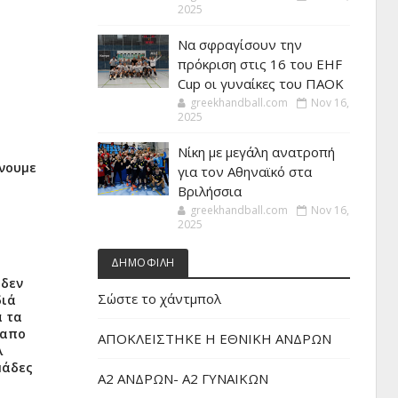
2025
Να σφραγίσουν την
πρόκριση στις 16 του EHF
Cup οι γυναίκες του ΠΑΟΚ
greekhandball.com
Nov 16,
2025
Νίκη με μεγάλη ανατροπή
ίνουμε
για τον Αθηναϊκό στα
Βριλήσσια
greekhandball.com
Nov 16,
2025
ΔΗΜΟΦΙΛΗ
 δεν
Σώστε το χάντμπολ
διά
ά τα
 απο
ΑΠΟΚΛΕΙΣΤΗΚΕ Η ΕΘΝΙΚΗ ΑΝΔΡΩΝ
λ
μάδες
Α2 ΑΝΔΡΩΝ- Α2 ΓΥΝΑΙΚΩΝ