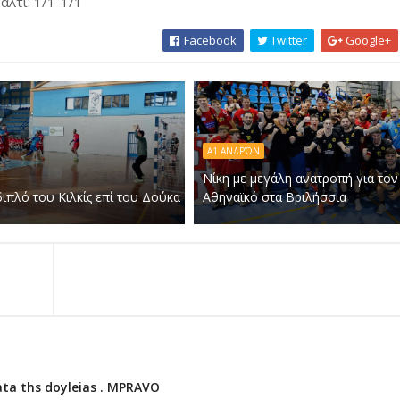
αλτι: 1/1-1/1
Facebook
Twitter
Google+
Α1 ΑΝΔΡΏΝ
Νίκη με μεγάλη ανατροπή για τον
ιπλό του Κιλκίς επί του Δούκα
Αθηναϊκό στα Βριλήσσια
ata ths doyleias . MPRAVO