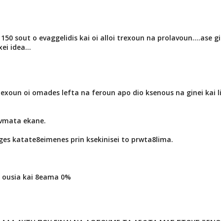
 150 sout o evaggelidis kai oi alloi trexoun na prolavoun....ase g
i idea...
 exoun oi omades lefta na feroun apo dio ksenous na ginei kai l
8avmata ekane.
ges katate8eimenes prin ksekinisei to prwta8lima.
i ousia kai 8eama 0%