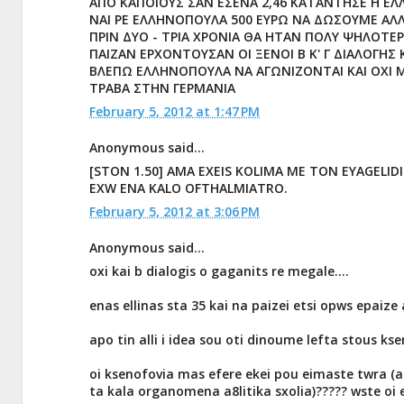
ΑΠΟ ΚΑΠΟΙΟΥΣ ΣΑΝ ΕΣΕΝΑ 2,46 ΚΑΤΑΝΤΗΣΕ Η ΕΛ
ΝΑΙ ΡΕ ΕΛΛΗΝΟΠΟΥΛΑ 500 ΕΥΡΩ ΝΑ ΔΩΣΟΥΜΕ ΑΛΛ
ΠΡΙΝ ΔΥΟ - ΤΡΙΑ ΧΡΟΝΙΑ ΘΑ ΗΤΑΝ ΠΟΛΥ ΨΗΛΟΤΕ
ΠΑΙΖΑΝ ΕΡΧΟΝΤΟΥΣΑΝ ΟΙ ΞΕΝΟΙ Β Κ' Γ ΔΙΑΛΟΓΗΣ
ΒΛΕΠΩ ΕΛΛΗΝΟΠΟΥΛΑ ΝΑ ΑΓΩΝΙΖΟΝΤΑΙ ΚΑΙ ΟΧΙ 
ΤΡΑΒΑ ΣΤΗΝ ΓΕΡΜΑΝΙΑ
February 5, 2012 at 1:47 PM
Anonymous said...
[STON 1.50] AMA EXEIS KOLIMA ME TON EYAGELID
EXW ENA KALO OFTHALMIATRO.
February 5, 2012 at 3:06 PM
Anonymous said...
oxi kai b dialogis o gaganits re megale....
enas ellinas sta 35 kai na paizei etsi opws epaize
apo tin alli i idea sou oti dinoume lefta stous k
oi ksenofovia mas efere ekei pou eimaste twra (ape
ta kala organomena a8litika sxolia)????? wste oi e