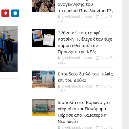
αναγέννησης του
ιστορικού Πανελληνίου ΓΣ;
greekhandball.com
Nov 18,
2025
"Ψήνουν" επιστροφή
Κατσίκη; Τι έλεγε όταν είχε
παραιτηθεί από την
Προεδρία της ΚΕΔ;
greekhandball.com
Nov 16,
2025
Σπουδαίο διπλό του Κιλκίς
επί του Δούκα
greekhandball.com
Nov 16,
2025
Ισοπαλία στο Βύρωνα για
Αθηναϊκό και Πανόραμα.
Πέρασε από Καματερό η
Νεα Ιωνία.
greekhandball.com
Nov 16,