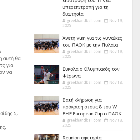
επιστροφή του. Η νέα
υπερεπιτροπή για τη
διαιτησία.
greekhandball.com
Nov 19,
2025
Άνετη νίκη για τις γυναίκες
του ΠΑΟΚ με την Πυλαία
ο
greekhandball.com
Nov 19,
2025
η αυτή θα
τς για
Ευκολα ο Ολυμπιακός τον
αν να
Φέρωνα
greekhandball.com
Nov 18,
2025
Βατή κλήρωση για
πρόκριση στους 8 του W
σίδης 5,
EHF European Cup ο ΠΑΟΚ
greekhandball.com
Nov 18,
2025
ης,
Reunion αφετηρία