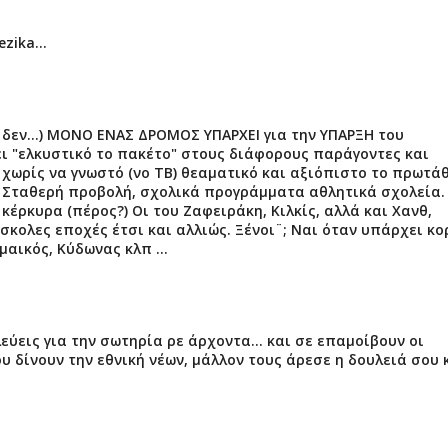
ezika...
ι δεν...) ΜΟΝΟ ΕΝΑΣ ΔΡΟΜΟΣ ΥΠΑΡΧΕΙ για την ΥΠΑΡΞΗ του
ίνει "ελκυστικό το πακέτο" στους διάφορους παράγοντες και
π χωρίς να γνωστό (νο ΤΒ) θεαματικό και αξιόπιστο το πρωτά
μα. Σταθερή προβολή, σχολικά προγράμματα αθλητικά σχολεία.
έρκυρα (πέρος?) Οι του Ζαφειράκη, Κιλκίς, αλλά και Χανθ,
 Δύσκολες εποχές έτσι και αλλιώς. Ξένοι¨; Ναι όταν υπάρχει κ
μαικός, Κύδωνας κλπ ...
εύεις για την σωτηρία ρε άρχοντα... και σε επαμοίβουν οι
υ δίνουν την εθνική νέων, μάλλον τους άρεσε η δουλειά σου 