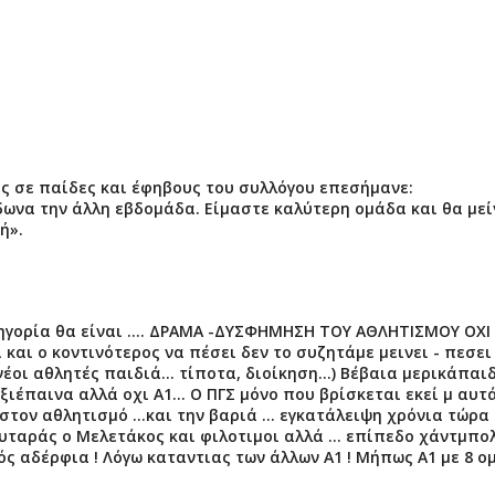
ς σε παίδες και έφηβους του συλλόγου επεσήμανε:
δωνα την άλλη εβδομάδα. Είμαστε καλύτερη ομάδα και θα με
ή».
τηγορία θα είναι .... ΔΡΑΜΑ -ΔΥΣΦΗΜΗΣΗ ΤΟΥ ΑΘΛΗΤΙΣΜΟΥ ΟΧΙ
ι ο κοντινότερος να πέσει δεν το συζητάμε μεινει - πεσει
έοι αθλητές παιδιά... τίποτα, διοίκηση...) Βέβαια μερικάπαι
ιέπαινα αλλά οχι Α1... Ο ΠΓΣ μόνο που βρίσκεται εκεί μ αυτ
 στον αθλητισμό ...και την βαριά ... εγκατάλειψη χρόνια τώρα
υλευταράς ο Μελετάκος και φιλοτιμοι αλλά ... επίπεδο χάντμπο
ρός αδέρφια ! Λόγω καταντιας των άλλων Α1 ! Μήπως Α1 με 8 ο