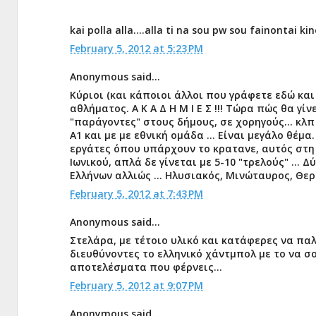
kai polla alla....alla ti na sou pw sou fainontai kin
February 5, 2012 at 5:23 PM
Anonymous said...
Κύριοι (και κάποιοι άλλοι που γράφετε εδώ κα
αθλήματος. Α Κ Α Δ Η Μ Ι Ε Σ !!! Τώρα πώς θα γ
"παράγοντες" στους δήμους, σε χορηγούς... κλ
Α1 και με με εθνική ομάδα ... Είναι μεγάλο θέ
εργάτες όπου υπάρχουν το κρατανε, αυτός στη κ
Ιωνικού, απλά δε γίνεται με 5-10 "τρελούς" ...
Ελλήνων αλλιώς ... Ηλυσιακός, Μινώταυρος, Θερ
February 5, 2012 at 7:43 PM
Anonymous said...
Στελάρα, με τέτοιο υλικό και κατάφερες να παλ
διευθύνοντες το ελληνικό χάντμπολ με το να σο
αποτελέσματα που φέρνεις...
February 5, 2012 at 9:07 PM
Anonymous said...