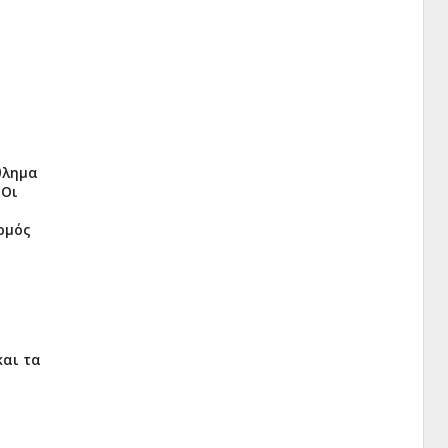
θλημα
 Οι
ορμός
και τα