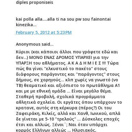
diples proponiseis
kai polla alla....alla ti na sou pw sou fainontai
kinezika...
February 5, 2012 at 5:23 PM
Anonymous said...
Κύριοι (και κάποιοι άλλοι που γράφετε εδώ και
δεν...) ΜΟΝΟ ΕΝΑΣ ΔΡΟΜΟΣ ΥΠΑΡΧΕΙ για την
ΥΠΑΡΞΗ του αθλήματος. Α Κ Α Δ Η Μ Ι Ε Σ !!! Τώρα
πώς θα γίνει "ελκυστικό το πακέτο" στους
διάφορους παράγοντες και "παράγοντες" στους
δήμους, σε χορηγούς... κλπ χωρίς να γνωστό (νο
ΤΒ) θεαματικό και αξιόπιστο το πρωτάθλημα Α1
και με με εθνική ομάδα ... Είναι μεγάλο θέμα.
Σταθερή προβολή, σχολικά προγράμματα
αθλητικά σχολεία. Οι εργάτες όπου υπάρχουν το
κρατανε, αυτός στη κέρκυρα (πέρος?) Οι του
Ζαφειράκη, Κιλκίς, αλλά και Χανθ, Ιωνικού, απλά
δε γίνεται με 5-10 "τρελούς" ... Δύσκολες εποχές
έτσι και αλλιώς. Ξένοι¨; Ναι όταν υπάρχει
κορμός Ελλήνων αλλιώς ... Ηλυσιακός,