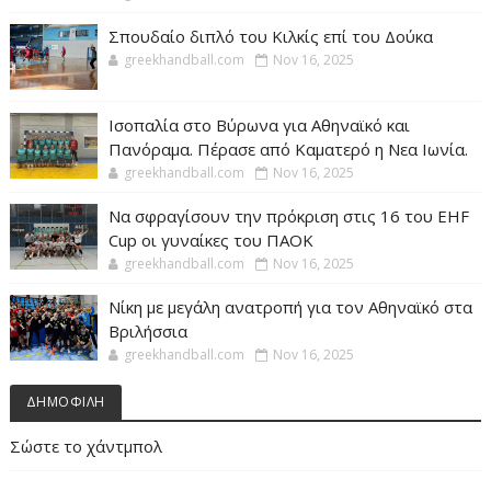
Σπουδαίο διπλό του Κιλκίς επί του Δούκα
greekhandball.com
Nov 16, 2025
Ισοπαλία στο Βύρωνα για Αθηναϊκό και
Πανόραμα. Πέρασε από Καματερό η Νεα Ιωνία.
greekhandball.com
Nov 16, 2025
Να σφραγίσουν την πρόκριση στις 16 του EHF
Cup οι γυναίκες του ΠΑΟΚ
greekhandball.com
Nov 16, 2025
Νίκη με μεγάλη ανατροπή για τον Αθηναϊκό στα
Βριλήσσια
greekhandball.com
Nov 16, 2025
ΔΗΜΟΦΙΛΗ
Σώστε το χάντμπολ