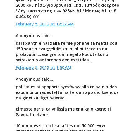
2000 και πίσω γιουρόυσια ...και εμπρός αδέρφια
! Λόγω καταντιας των άλλων Α1 ! Μήπως Α1 με 8
ομάδες ???
February 5, 2012 at 12:27 AM
Anonymous said...
kai i xanth einai xalia re file ponane ta matia sou
150 sout o evaggelidis kai oi alloi trexoun na
prolavoun....ase gia ton megalo koouts kurio
seirekidh o anthropos den exei idea...
February 5, 2012 at 1:50 AM
Anonymous said...
poli kales oi apopseis symfwnw alla re paidia den
exoun oi omades lefta na feroun apo dio ksenous
na ginei kai ligo paixnidi.
8imaste perisi ta vrilissia me ena kalo kseno ti
8avmata ekane.
10 omades stin a1 kai aftes me 50.000 evrw