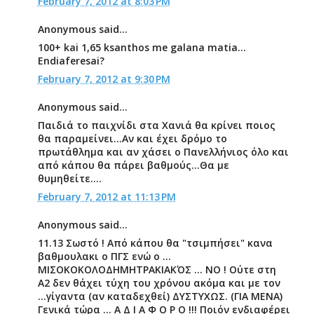
February 7, 2012 at 8:03 PM
Anonymous said...
100+ kai 1,65 ksanthos me galana matia...
Endiaferesai?
February 7, 2012 at 9:30 PM
Anonymous said...
Παιδιά το παιχνίδι στα Χανιά θα κρίνει ποιος
θα παραμείνει...Αν και έχει δρόμο το
πρωτάθλημα και αν χάσει ο Πανελλήνιος όλο και
από κάπου θα πάρει βαθμούς...Θα με
θυμηθείτε....
February 7, 2012 at 11:13 PM
Anonymous said...
11.13 Σωστό ! Από κάπου θα "τσιμπήσει" κανα
βαθμουλακι ο ΠΓΣ ενώ ο ...
ΜΙΣΟΚΟΚΟΛΟΔΗΜΗΤΡΑΚΙΑΚΌΣ ... ΝΟ ! Ούτε στη
Α2 δεν θάχει τύχη του χρόνου ακόμα και με τον
...γίγαντα (αν καταδεχθεί) ΔΥΣΤΥΧΩΣ. (ΓΙΑ ΜΕΝΑ)
Γενικά τώρα ... Α Δ Ι Α Φ Ο Ρ Ο !!! Ποιόν ενδιαφέρει