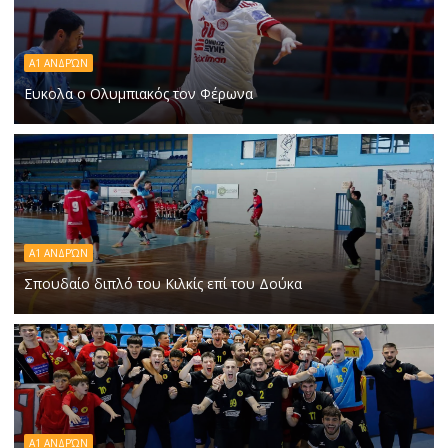
Α1 ΑΝΔΡΏΝ
Ευκολα ο Ολυμπιακός τον Φέρωνα
Α1 ΑΝΔΡΏΝ
Σπουδαίο διπλό του Κιλκίς επί του Δούκα
Α1 ΑΝΔΡΏΝ