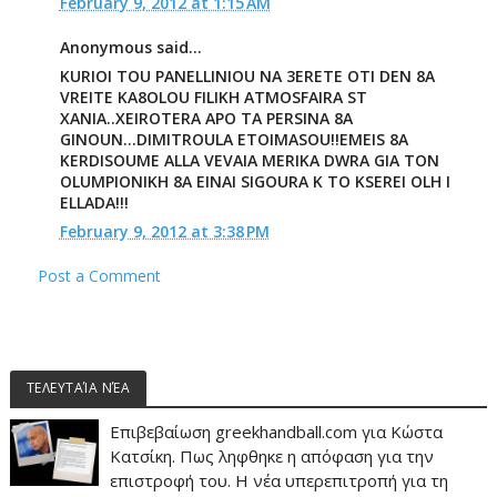
February 9, 2012 at 1:15 AM
Anonymous said...
KURIOI TOU PANELLINIOU NA 3ERETE OTI DEN 8A
VREITE KA8OLOU FILIKH ATMOSFAIRA ST
XANIA..XEIROTERA APO TA PERSINA 8A
GINOUN...DIMITROULA ETOIMASOU!!EMEIS 8A
KERDISOUME ALLA VEVAIA MERIKA DWRA GIA TON
OLUMPIONIKH 8A EINAI SIGOURA K TO KSEREI OLH I
ELLADA!!!
February 9, 2012 at 3:38 PM
Post a Comment
ΤΕΛΕΥΤΑΊΑ ΝΈΑ
Επιβεβαίωση greekhandball.com για Κώστα
Κατσίκη. Πως ληφθηκε η απόφαση για την
επιστροφή του. Η νέα υπερεπιτροπή για τη