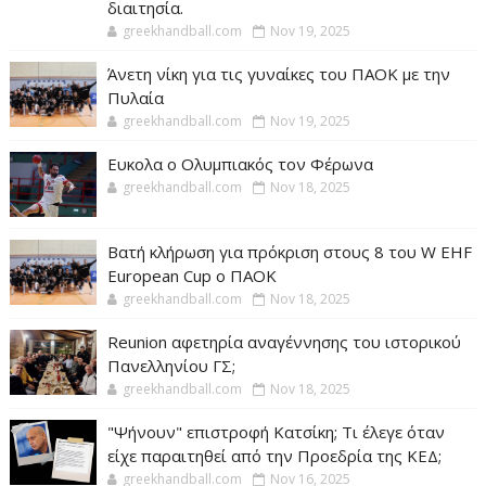
διαιτησία.
greekhandball.com
Nov 19, 2025
Άνετη νίκη για τις γυναίκες του ΠΑΟΚ με την
Πυλαία
greekhandball.com
Nov 19, 2025
Ευκολα ο Ολυμπιακός τον Φέρωνα
greekhandball.com
Nov 18, 2025
Βατή κλήρωση για πρόκριση στους 8 του W EHF
European Cup ο ΠΑΟΚ
greekhandball.com
Nov 18, 2025
Reunion αφετηρία αναγέννησης του ιστορικού
Πανελληνίου ΓΣ;
greekhandball.com
Nov 18, 2025
"Ψήνουν" επιστροφή Κατσίκη; Τι έλεγε όταν
είχε παραιτηθεί από την Προεδρία της ΚΕΔ;
greekhandball.com
Nov 16, 2025