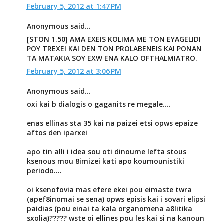
February 5, 2012 at 1:47 PM
Anonymous said...
[STON 1.50] AMA EXEIS KOLIMA ME TON EYAGELIDI
POY TREXEI KAI DEN TON PROLABENEIS KAI PONAN
TA MATAKIA SOY EXW ENA KALO OFTHALMIATRO.
February 5, 2012 at 3:06 PM
Anonymous said...
oxi kai b dialogis o gaganits re megale....
enas ellinas sta 35 kai na paizei etsi opws epaize
aftos den iparxei
apo tin alli i idea sou oti dinoume lefta stous
ksenous mou 8imizei kati apo koumounistiki
periodo....
oi ksenofovia mas efere ekei pou eimaste twra
(apef8inomai se sena) opws episis kai i sovari elipsi
paidias (pou einai ta kala organomena a8litika
sxolia)????? wste oi ellines pou les kai si na kanoun