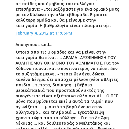
σε παίδες και έφηβους του συλλόγου
επεσήμανε: «Ετοιμαζόμαστε για ένα οριακό ματς
με τον Κύδωνα την άλλη εβδομάδα. Είμαστε
καλύτερη ομάδα και θα μείνουμε στην
κατηγορία. Η βαθμολογία είναι πλασματική».
February 4, 2012 at 11:06 PM
Anonymous said...
Όποια από τις 3 ομάδες και να μείνει στην
κατηγορία θα είναι .... ΔΡΑΜΑ -ΔΥΣΦΗΜΗΣΗ ΤΟΥ
ΑΘΛΗΤΙΣΜΟΥ ΟΧΙ ΜΟΝΟ ΤΟΥ ΑΘΛΗΜΑΤΟΣ. Για τον
Κύδωνα πουναι και ο κοντινότερος να πέσει δεν
το συζητάμε μεινει - πεσει δεν έχει δώσει
κανένα δέιγμα ότι υπάρχει μέλλον (νέοι αθλητές
παιδιά... τίποτα, διοίκηση...) Βέβαια
μερικάπαιδιά που προσπαθούν εκτός της
οικογένειας είναι αξιέπαινα αλλά οχι Α1... Ο ΠΓΣ
μόνο που βρίσκεται εκεί μ αυτά τα "λιμά" που
αγωνίζεται ... μ αυτό το βαρύ όνομα στον
αθλητισμό ...και την βαριά ... εγκατάλειψη
χρόνια τώρα απο το σύλλογο... Για το δε Άρη
Νίκαιας ... και δουλευταράς ο Μελετάκος και
φιλοτιμοι αλλά ... επίπεδο χάντμπολ ...Ρηγάκης