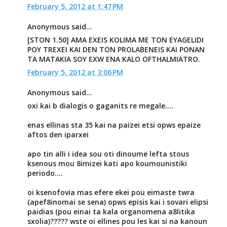
February 5, 2012 at 1:47 PM
Anonymous said...
[STON 1.50] AMA EXEIS KOLIMA ME TON EYAGELIDI
POY TREXEI KAI DEN TON PROLABENEIS KAI PONAN
TA MATAKIA SOY EXW ENA KALO OFTHALMIATRO.
February 5, 2012 at 3:06 PM
Anonymous said...
oxi kai b dialogis o gaganits re megale....
enas ellinas sta 35 kai na paizei etsi opws epaize
aftos den iparxei
apo tin alli i idea sou oti dinoume lefta stous
ksenous mou 8imizei kati apo koumounistiki
periodo....
oi ksenofovia mas efere ekei pou eimaste twra
(apef8inomai se sena) opws episis kai i sovari elipsi
paidias (pou einai ta kala organomena a8litika
sxolia)????? wste oi ellines pou les kai si na kanoun