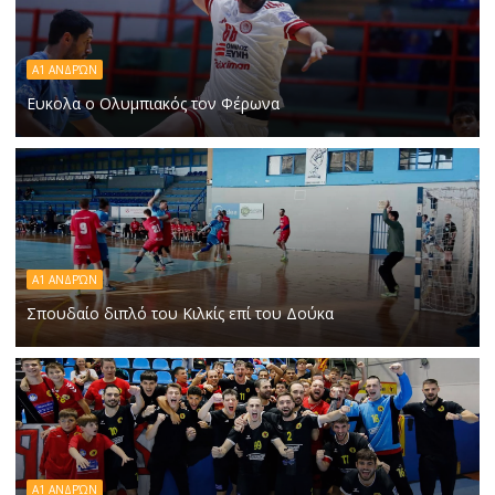
Α1 ΑΝΔΡΏΝ
Ευκολα ο Ολυμπιακός τον Φέρωνα
Α1 ΑΝΔΡΏΝ
Σπουδαίο διπλό του Κιλκίς επί του Δούκα
Α1 ΑΝΔΡΏΝ