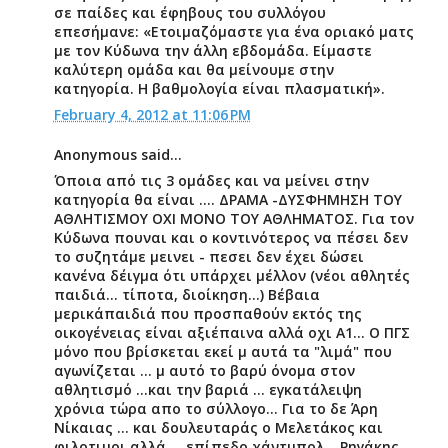
σε παίδες και έφηβους του συλλόγου
επεσήμανε: «Ετοιμαζόμαστε για ένα οριακό ματς
με τον Κύδωνα την άλλη εβδομάδα. Είμαστε
καλύτερη ομάδα και θα μείνουμε στην
κατηγορία. Η βαθμολογία είναι πλασματική».
February 4, 2012 at 11:06 PM
Anonymous said...
Όποια από τις 3 ομάδες και να μείνει στην
κατηγορία θα είναι .... ΔΡΑΜΑ -ΔΥΣΦΗΜΗΣΗ ΤΟΥ
ΑΘΛΗΤΙΣΜΟΥ ΟΧΙ ΜΟΝΟ ΤΟΥ ΑΘΛΗΜΑΤΟΣ. Για τον
Κύδωνα πουναι και ο κοντινότερος να πέσει δεν
το συζητάμε μεινει - πεσει δεν έχει δώσει
κανένα δέιγμα ότι υπάρχει μέλλον (νέοι αθλητές
παιδιά... τίποτα, διοίκηση...) Βέβαια
μερικάπαιδιά που προσπαθούν εκτός της
οικογένειας είναι αξιέπαινα αλλά οχι Α1... Ο ΠΓΣ
μόνο που βρίσκεται εκεί μ αυτά τα "λιμά" που
αγωνίζεται ... μ αυτό το βαρύ όνομα στον
αθλητισμό ...και την βαριά ... εγκατάλειψη
χρόνια τώρα απο το σύλλογο... Για το δε Άρη
Νίκαιας ... και δουλευταράς ο Μελετάκος και
φιλοτιμοι αλλά ... επίπεδο χάντμπολ ...Ρηγάκης