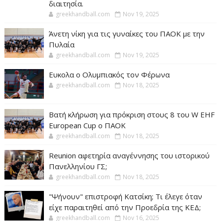
διαιτησία.
greekhandball.com
Nov 19, 2025
Άνετη νίκη για τις γυναίκες του ΠΑΟΚ με την
Πυλαία
greekhandball.com
Nov 19, 2025
Ευκολα ο Ολυμπιακός τον Φέρωνα
greekhandball.com
Nov 18, 2025
Βατή κλήρωση για πρόκριση στους 8 του W EHF
European Cup ο ΠΑΟΚ
greekhandball.com
Nov 18, 2025
Reunion αφετηρία αναγέννησης του ιστορικού
Πανελληνίου ΓΣ;
greekhandball.com
Nov 18, 2025
"Ψήνουν" επιστροφή Κατσίκη; Τι έλεγε όταν
είχε παραιτηθεί από την Προεδρία της ΚΕΔ;
greekhandball.com
Nov 16, 2025