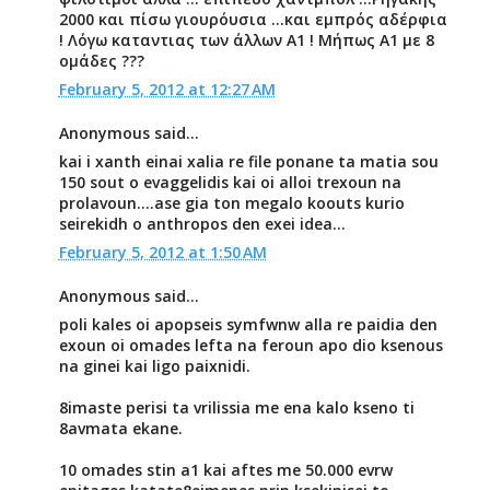
2000 και πίσω γιουρόυσια ...και εμπρός αδέρφια
! Λόγω καταντιας των άλλων Α1 ! Μήπως Α1 με 8
ομάδες ???
February 5, 2012 at 12:27 AM
Anonymous said...
kai i xanth einai xalia re file ponane ta matia sou
150 sout o evaggelidis kai oi alloi trexoun na
prolavoun....ase gia ton megalo koouts kurio
seirekidh o anthropos den exei idea...
February 5, 2012 at 1:50 AM
Anonymous said...
poli kales oi apopseis symfwnw alla re paidia den
exoun oi omades lefta na feroun apo dio ksenous
na ginei kai ligo paixnidi.
8imaste perisi ta vrilissia me ena kalo kseno ti
8avmata ekane.
10 omades stin a1 kai aftes me 50.000 evrw