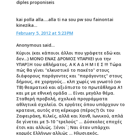
diples proponiseis
kai polla alla....alla ti na sou pw sou fainontai
kinezika...
February 5, 2012 at 5:23 PM
Anonymous said...
Κύριοι (και κάποιοι άλλοι που γράφετε εδώ και
δεν...) ΜΟΝΟ ΕΝΑΣ ΔΡΟΜΟΣ ΥΠΑΡΧΕΙ για την
ΥΠΑΡΞΗ του αθλήματος. Α Κ Α Δ Η Μ Ι Ε Σ !!! Τώρα
πώς θα γίνει "ελκυστικό το πακέτο" στους
διάφορους παράγοντες και "παράγοντες" στους
δήμους, σε χορηγούς... κλπ χωρίς να γνωστό (νο
ΤΒ) θεαματικό και αξιόπιστο το πρωτάθλημα Α1
και με με εθνική ομάδα ... Είναι μεγάλο θέμα.
Σταθερή προβολή, σχολικά προγράμματα
αθλητικά σχολεία. Οι εργάτες όπου υπάρχουν το
κρατανε, αυτός στη κέρκυρα (πέρος?) Οι του
Ζαφειράκη, Κιλκίς, αλλά και Χανθ, Ιωνικού, απλά
δε γίνεται με 5-10 "τρελούς" ... Δύσκολες εποχές
έτσι και αλλιώς. Ξένοι¨; Ναι όταν υπάρχει
κορμός Ελλήνων αλλιώς ... Ηλυσιακός,