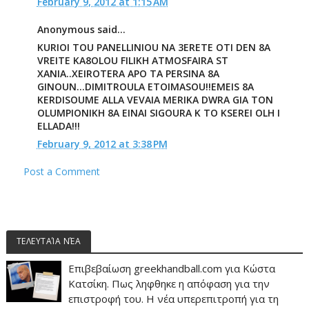
February 9, 2012 at 1:15 AM
Anonymous said...
KURIOI TOU PANELLINIOU NA 3ERETE OTI DEN 8A
VREITE KA8OLOU FILIKH ATMOSFAIRA ST
XANIA..XEIROTERA APO TA PERSINA 8A
GINOUN...DIMITROULA ETOIMASOU!!EMEIS 8A
KERDISOUME ALLA VEVAIA MERIKA DWRA GIA TON
OLUMPIONIKH 8A EINAI SIGOURA K TO KSEREI OLH I
ELLADA!!!
February 9, 2012 at 3:38 PM
Post a Comment
ΤΕΛΕΥΤΑΊΑ ΝΈΑ
Επιβεβαίωση greekhandball.com για Κώστα
Κατσίκη. Πως ληφθηκε η απόφαση για την
επιστροφή του. Η νέα υπερεπιτροπή για τη