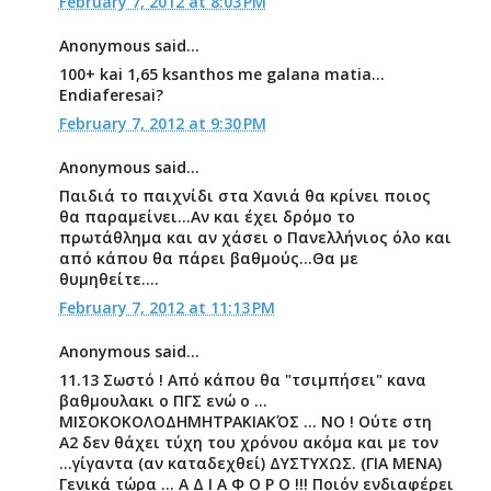
February 7, 2012 at 8:03 PM
Anonymous said...
100+ kai 1,65 ksanthos me galana matia...
Endiaferesai?
February 7, 2012 at 9:30 PM
Anonymous said...
Παιδιά το παιχνίδι στα Χανιά θα κρίνει ποιος
θα παραμείνει...Αν και έχει δρόμο το
πρωτάθλημα και αν χάσει ο Πανελλήνιος όλο και
από κάπου θα πάρει βαθμούς...Θα με
θυμηθείτε....
February 7, 2012 at 11:13 PM
Anonymous said...
11.13 Σωστό ! Από κάπου θα "τσιμπήσει" κανα
βαθμουλακι ο ΠΓΣ ενώ ο ...
ΜΙΣΟΚΟΚΟΛΟΔΗΜΗΤΡΑΚΙΑΚΌΣ ... ΝΟ ! Ούτε στη
Α2 δεν θάχει τύχη του χρόνου ακόμα και με τον
...γίγαντα (αν καταδεχθεί) ΔΥΣΤΥΧΩΣ. (ΓΙΑ ΜΕΝΑ)
Γενικά τώρα ... Α Δ Ι Α Φ Ο Ρ Ο !!! Ποιόν ενδιαφέρει