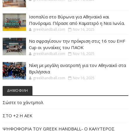
Ισοπαλία στο Βύρωνα για Αθηναϊκό και
Πανόραμα. Πέρασε από Καματερό η Νεα Ιωνία.
greekhandball.com
Nov 16, 2025
Να σφραγίσουν την πρόκριση στις 16 του EHF
Cup οι γυναίκες του ΠΑΟΚ
greekhandball.com
Nov 16, 2025
Νίκη με μεγάλη ανατροπή για τον Αθηναϊκό στα
Βριλήσσια
greekhandball.com
Nov 16, 2025
ΔΗΜΟΦΙΛΗ
Σώστε το χάντμπολ
ΣΤΟ +2 Η ΑΕΚ
ΨΗΦΟΦΟΡΙΑ ΤΟΥ GREEK HANDBALL- O ΚΑΛΥΤΕΡΟΣ