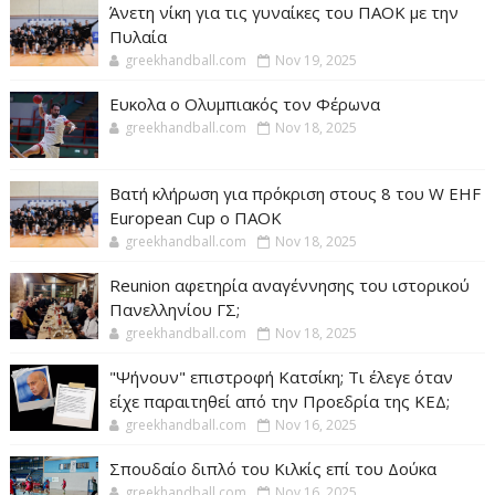
Άνετη νίκη για τις γυναίκες του ΠΑΟΚ με την
Πυλαία
greekhandball.com
Nov 19, 2025
Ευκολα ο Ολυμπιακός τον Φέρωνα
greekhandball.com
Nov 18, 2025
Βατή κλήρωση για πρόκριση στους 8 του W EHF
European Cup ο ΠΑΟΚ
greekhandball.com
Nov 18, 2025
Reunion αφετηρία αναγέννησης του ιστορικού
Πανελληνίου ΓΣ;
greekhandball.com
Nov 18, 2025
"Ψήνουν" επιστροφή Κατσίκη; Τι έλεγε όταν
είχε παραιτηθεί από την Προεδρία της ΚΕΔ;
greekhandball.com
Nov 16, 2025
Σπουδαίο διπλό του Κιλκίς επί του Δούκα
greekhandball.com
Nov 16, 2025