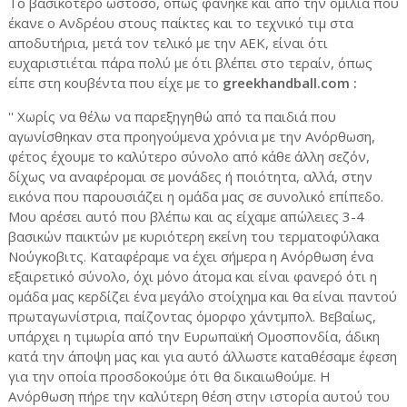
Το βασικότερο ωστόσο, όπως φάνηκε και από την ομιλία που
έκανε ο Ανδρέου στους παίκτες και το τεχνικό τιμ στα
αποδυτήρια, μετά τον τελικό με την ΑΕΚ, είναι ότι
ευχαριστιέται πάρα πολύ με ότι βλέπει στο τεραίν, όπως
είπε στη κουβέντα που είχε με το
greekhandball.com :
'' Χωρίς να θέλω να παρεξηγηθώ από τα παιδιά που
αγωνίσθηκαν στα προηγούμενα χρόνια με την Ανόρθωση,
φέτος έχουμε το καλύτερο σύνολο από κάθε άλλη σεζόν,
δίχως να αναφέρομαι σε μονάδες ή ποιότητα, αλλά, στην
εικόνα που παρουσιάζει η ομάδα μας σε συνολικό επίπεδο.
Μου αρέσει αυτό που βλέπω και ας είχαμε απώλειες 3-4
βασικών παικτών με κυριότερη εκείνη του τερματοφύλακα
Νούγκοβιτς. Καταφέραμε να έχει σήμερα η Ανόρθωση ένα
εξαιρετικό σύνολο, όχι μόνο άτομα και είναι φανερό ότι η
ομάδα μας κερδίζει ένα μεγάλο στοίχημα και θα είναι παντού
πρωταγωνίστρια, παίζοντας όμορφο χάντμπολ. Βεβαίως,
υπάρχει η τιμωρία από την Ευρωπαϊκή Ομοσπονδία, άδικη
κατά την άποψη μας και για αυτό άλλωστε καταθέσαμε έφεση
για την οποία προσδοκούμε ότι θα δικαιωθούμε. Η
Ανόρθωση πήρε την καλύτερη θέση στην ιστορία αυτού του