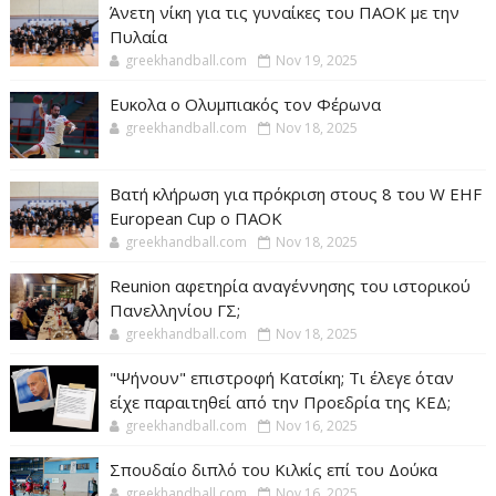
Άνετη νίκη για τις γυναίκες του ΠΑΟΚ με την
Πυλαία
greekhandball.com
Nov 19, 2025
Ευκολα ο Ολυμπιακός τον Φέρωνα
greekhandball.com
Nov 18, 2025
Βατή κλήρωση για πρόκριση στους 8 του W EHF
European Cup ο ΠΑΟΚ
greekhandball.com
Nov 18, 2025
Reunion αφετηρία αναγέννησης του ιστορικού
Πανελληνίου ΓΣ;
greekhandball.com
Nov 18, 2025
"Ψήνουν" επιστροφή Κατσίκη; Τι έλεγε όταν
είχε παραιτηθεί από την Προεδρία της ΚΕΔ;
greekhandball.com
Nov 16, 2025
Σπουδαίο διπλό του Κιλκίς επί του Δούκα
greekhandball.com
Nov 16, 2025