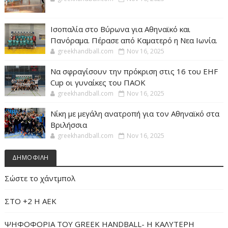
Ισοπαλία στο Βύρωνα για Αθηναϊκό και
Πανόραμα. Πέρασε από Καματερό η Νεα Ιωνία.
greekhandball.com
Nov 16, 2025
Να σφραγίσουν την πρόκριση στις 16 του EHF
Cup οι γυναίκες του ΠΑΟΚ
greekhandball.com
Nov 16, 2025
Νίκη με μεγάλη ανατροπή για τον Αθηναϊκό στα
Βριλήσσια
greekhandball.com
Nov 16, 2025
ΔΗΜΟΦΙΛΗ
Σώστε το χάντμπολ
ΣΤΟ +2 Η ΑΕΚ
ΨΗΦΟΦΟΡΙΑ ΤΟΥ GREEK HANDBALL- H ΚΑΛΥΤΕΡΗ