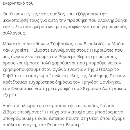
ενεργητικό του.
Οι ιθύνοντες της νέας ομάδας του, εξέφρασαν την
ικανοποίηση τους για αυτή την προσθήκη που ολοκληρώθηκε
την τελευταία ημέρα των μεταγραφών για τους γερμανικούς
συλλόγους.
Μάλιστα, ο Διευθύνων Σύμβουλος των Βερολινέζων Μπόμπ
Χάνινγκ είπε : "Είμαστε ευγνώμονες στους Πειραιώτες που
μας άφησαν να έχουμε τον Ρόμπερτ Βέμπερ με μέτριους
όρους και είμαστε πολύ χαρούμενοι που μπορούμε να τον
χρησιμοποιήσουμε στον αγώνα εναντίον της Βέτσλαρ το
Σάββατο το απόγευμα " ενώ το μέλος της Διοίκησης Στέφαν
Κρέτζτσμαρ ευχαρίστησε δημόσια τον Γρηγόρη Σανίκη και
τον Ολυμπιακό για τη μεταγραφή του 38χρονου Αυστριακού
εξτρέμ.
Από την πλευρά του ο προπονητής της ομάδας Γιάρον
Ζίβερτ επεσήμανε : '' Η τύχη στην ατυχία μας μπορέσαμε να
υπογράψουμε με έναν έμπειρο παίκτη στη θέση όπου είχαμε
απόλυτη ανάγκη, τον Ρόμπερτ Βέμπερ ''.