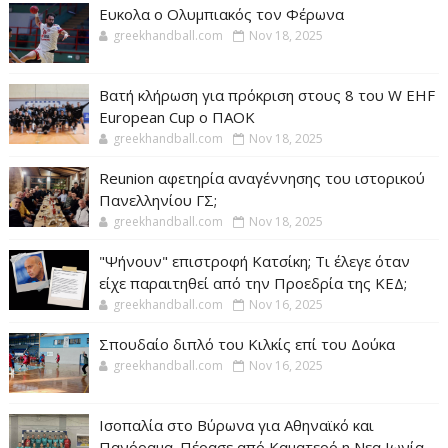
Ευκολα ο Ολυμπιακός τον Φέρωνα
greekhandball.com
Nov 18, 2025
Βατή κλήρωση για πρόκριση στους 8 του W EHF
European Cup ο ΠΑΟΚ
greekhandball.com
Nov 18, 2025
Reunion αφετηρία αναγέννησης του ιστορικού
Πανελληνίου ΓΣ;
greekhandball.com
Nov 18, 2025
"Ψήνουν" επιστροφή Κατσίκη; Τι έλεγε όταν
είχε παραιτηθεί από την Προεδρία της ΚΕΔ;
greekhandball.com
Nov 16, 2025
Σπουδαίο διπλό του Κιλκίς επί του Δούκα
greekhandball.com
Nov 16, 2025
Ισοπαλία στο Βύρωνα για Αθηναϊκό και
Πανόραμα. Πέρασε από Καματερό η Νεα Ιωνία.