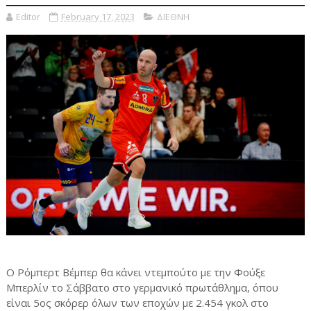
Editor
February 17, 2023
ΔΙΕΘΝΗ
Ο Ρόμπερτ Βέμπερ θα κάνει ντεμπούτο με την Φούξε
Μπερλίν το Σάββατο στο γερμανικό πρωτάθλημα, όπου
είναι 5ος σκόρερ όλων των εποχών με 2.454 γκολ στο