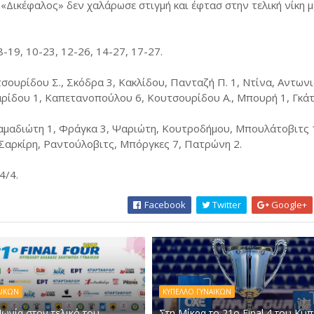
 «Δικέφαλος» δεν χαλάρωσε στιγμή και έφτασ στην τελική νίκη μ
 8-19, 10-23, 12-26, 14-27, 17-27.
υρίδου Σ., Σκόδρα 3, Κακλίδου, Πανταζή Π. 1, Ντίνα, Αντωνι
αρίδου 1, Καπετανοπούλου 6, Κουτσουρίδου Α., Μπουρή 1, Γκάτ
δαμαδιώτη 1, Φράγκα 3, Ψαριώτη, Κουτροδήμου, Μπουλάτοβιτς 
, Σαρκίρη, Ραντούλοβιτς, Μπόργκες 7, Πατρώνη 2.
4/4.
Facebook
Twitter
Google+
ΑΙΚΩΝ
ΚΥΠΕΛΛΟ ΓΥΝΑΙΚΩΝ
ωνία στον τελικό του
Στη Μίκρα το 21ο Final 4 του Κυ