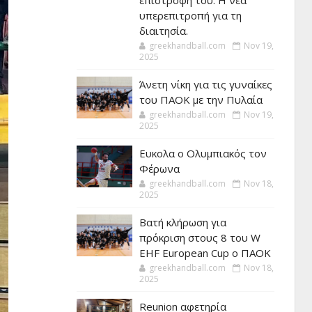
επιστροφή του. Η νέα
υπερεπιτροπή για τη
διαιτησία.
greekhandball.com
Nov 19,
2025
Άνετη νίκη για τις γυναίκες
του ΠΑΟΚ με την Πυλαία
greekhandball.com
Nov 19,
2025
Ευκολα ο Ολυμπιακός τον
Φέρωνα
greekhandball.com
Nov 18,
2025
Βατή κλήρωση για
πρόκριση στους 8 του W
EHF European Cup ο ΠΑΟΚ
greekhandball.com
Nov 18,
2025
Reunion αφετηρία