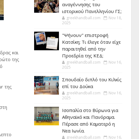
αναγέννησης του
ιστορικού Πανελληνίου ΓΣ;
greekhandball.com
Nov 18,
2025
"Ψήνουν" επιστροφή
Κατσίκη; Τι έλεγε όταν είχε
παραιτηθεί από την
δρας και
Προεδρία της ΚΕΔ;
πρώτο της
greekhandball.com
Nov 16,
πό
2025
Σπουδαίο διπλό του Κιλκίς
επί του Δούκα
ur της
greekhandball.com
Nov 16,
2025
 στη
Ισοπαλία στο Βύρωνα για
Αθηναϊκό και Πανόραμα.
Πέρασε από Καματερό η
Νεα Ιωνία.
λεπτο
greekhandball.com
Nov 16,