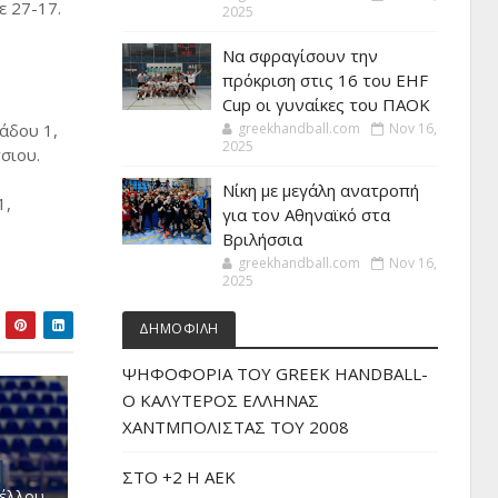
ε 27-17.
2025
Να σφραγίσουν την
πρόκριση στις 16 του EHF
Cup οι γυναίκες του ΠΑΟΚ
άδου 1,
greekhandball.com
Nov 16,
2025
σιου.
Νίκη με μεγάλη ανατροπή
1,
για τον Αθηναϊκό στα
Βριλήσσια
greekhandball.com
Nov 16,
2025
ΔΗΜΟΦΙΛΗ
ΨΗΦΟΦΟΡΙΑ ΤΟΥ GREEK HANDBALL-
O ΚΑΛΥΤΕΡΟΣ ΕΛΛΗΝΑΣ
ΧΑΝΤΜΠΟΛΙΣΤΑΣ ΤΟΥ 2008
ΣΤΟ +2 Η ΑΕΚ
πέλλου