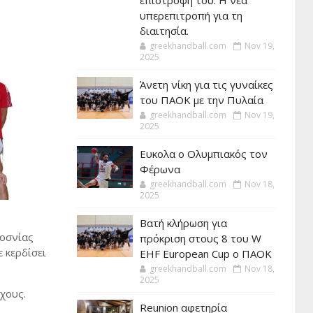
επιστροφή του. Η νέα
υπερεπιτροπή για τη
διαιτησία.
greekhandball.com
Nov 19,
2025
Άνετη νίκη για τις γυναίκες
του ΠΑΟΚ με την Πυλαία
greekhandball.com
Nov 19,
2025
Ευκολα ο Ολυμπιακός τον
Φέρωνα
greekhandball.com
Nov 18,
2025
Βατή κλήρωση για
Βοσνίας
πρόκριση στους 8 του W
 κερδίσει
EHF European Cup ο ΠΑΟΚ
greekhandball.com
Nov 18,
2025
χους.
Reunion αφετηρία