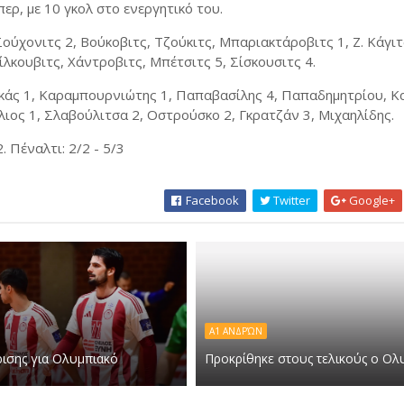
, με 10 γκολ στο ενεργητικό του.
Σούχονιτς 2, Βούκοβιτς, Τζούκιτς, Μπαριακτάροβιτς 1, Ζ. Κάγιτ
ίλκουβιτς, Χάντροβιτς, Μπέτσιτς 5, Σίσκουσιτς 4.
οκάς 1, Καραμπουρνιώτης 1, Παπαβασίλης 4, Παπαδημητρίου, 
ιος 1, Σλαβούλιτσα 2, Οστρούσκο 2, Γκρατζάν 3, Μιχαηλίδης.
. Πέναλτι: 2/2 - 5/3
Facebook
Twitter
Google+
Α1 ΑΝΔΡΏΝ
ισης για Ολυμπιακό
Προκρίθηκε στους τελικούς ο Ολ