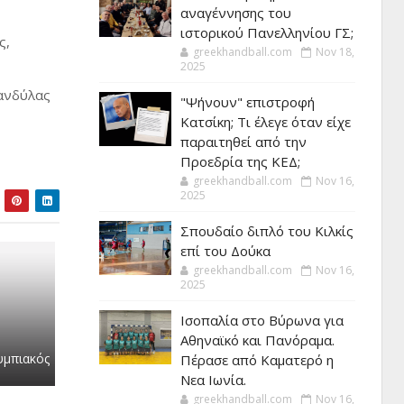
αναγέννησης του
ιστορικού Πανελληνίου ΓΣ;
ς,
greekhandball.com
Nov 18,
2025
Κανδύλας
"Ψήνουν" επιστροφή
Κατσίκη; Τι έλεγε όταν είχε
παραιτηθεί από την
Προεδρία της ΚΕΔ;
greekhandball.com
Nov 16,
2025
Σπουδαίο διπλό του Κιλκίς
επί του Δούκα
greekhandball.com
Nov 16,
2025
Ισοπαλία στο Βύρωνα για
Αθηναϊκό και Πανόραμα.
υμπιακός
Πέρασε από Καματερό η
Νεα Ιωνία.
greekhandball.com
Nov 16,