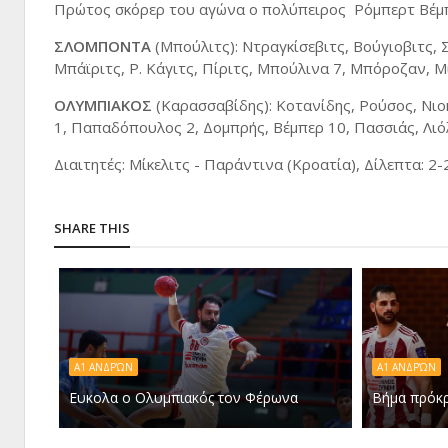
Πρώτος σκόρερ του αγώνα ο πολύπειρος Ρόμπερτ Βέμπερ
ΣΛΟΜΠΟΝΤΑ
(Μπούλιτς): Ντραγκίσεβιτς, Βούγιοβιτς, 
Μπάϊριτς, Ρ. Κάγιτς, Πίριτς, Μπούλινα 7, Μπόροζαν, Μ
ΟΛΥΜΠΙΑΚΟΣ
(Καρασσαβίδης): Κοτανίδης, Ρούσος, Νι
1, Παπαδόπουλος 2, Δομπρής, Βέμπερ 10, Πασσιάς, Λιόλ
Διαιτητές: Μίκελιτς - Παράντινα (Κροατία), Δίλεπτα: 2-2
SHARE THIS
Α1 ΑΝΔΡΏΝ
Α1 ΑΝΔΡΏΝ
Ευκολα ο Ολυμπιακός τον Φέρωνα
Βήμα πρόκρ