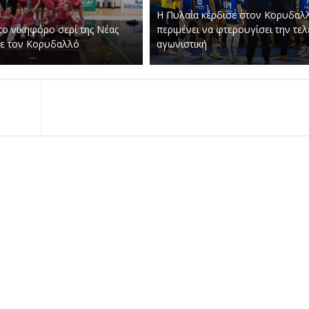
Η Πυλαία κέρδισε στον Κορυδαλ
το νικηφόρο σερί της Νέας
περιμένει να φτερουγίσει την τελ
 με τον Κορυδαλλό
αγωνιστική