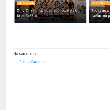
Α1 ΓΥΝΑΙΚΏΝ
Α1 ΓΥΝΑΙΚΏΝ
Στην 7η θέση το Καματερό, σώθηκε ο
Συνέχεια σ
Κορυδαλλός
Ιωνίας και
No comments
Post a Comment