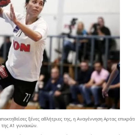
αποκτηθείσες ξένες αθλήτριες της, η Αναγέννηση Αρτας επικρά
 της Α1 γυναικών.