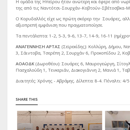
Η ομάδα της Ηπείρου ήταν ανώτερη και έφερε από νωρί
της από τις Ναντότσι-Σουρχάν-Κοβτούν-Σβέτοσβκα-Με
Ο Κορυδαλλός είχε ως πρώτη σκόρερ την Σουάρες, αλλά,
αξιοπρεπή εμφάνιση που πραγματοποίησε.
Τα πεντάλεπτα: 1-2, 5-3, 9-6, 13-7, 14-9, 16-11 (ημίχρο
ΑΝΑΓΕΝΝΗΣΗ ΑΡΤΑΣ
(Σεϊρεκίδης): Κολλύρη, Δήμου, 
3, Σάιντοβα, Τσερέπη 2, Σουρχάν 6, Προκοπίδου 2, Κο
ΑΟΑΟΔΚ
(Δωροθέου): Σουάρες 6, Μαυρογεώργη, Σίτογλ
Πασχαλούδη 1, Τενκεριάν, Διακογιάννη 2, Μανιά 1, Τα
Διαιτητές: Χρόνης - Αβράμης. Δίλεπτα: 8-4. Πέναλτι: 4/5
SHARE THIS