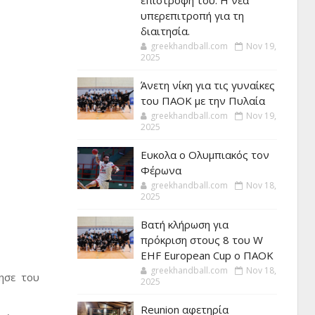
επιστροφή του. Η νέα
υπερεπιτροπή για τη
διαιτησία.
greekhandball.com
Nov 19,
2025
Άνετη νίκη για τις γυναίκες
του ΠΑΟΚ με την Πυλαία
greekhandball.com
Nov 19,
2025
Ευκολα ο Ολυμπιακός τον
Φέρωνα
greekhandball.com
Nov 18,
2025
Βατή κλήρωση για
πρόκριση στους 8 του W
EHF European Cup ο ΠΑΟΚ
greekhandball.com
Nov 18,
τησε του
2025
Reunion αφετηρία