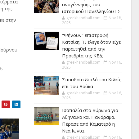
 τέρματα
αναγέννησης του
η της.
ιστορικού Πανελληνίου ΓΣ;
greekhandball.com
Nov 18,
κε στην
2025
"Ψήνουν" επιστροφή
Κατσίκη; Τι έλεγε όταν είχε
παραιτηθεί από την
 Μούρνου
Προεδρία της ΚΕΔ;
greekhandball.com
Nov 16,
2025
4,
Σπουδαίο διπλό του Κιλκίς
επί του Δούκα
greekhandball.com
Nov 16,
2025
Ισοπαλία στο Βύρωνα για
Αθηναϊκό και Πανόραμα.
Πέρασε από Καματερό η
Νεα Ιωνία.
greekhandball.com
Nov 16,