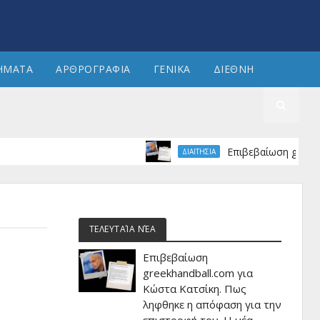
ΗΜΑΤΑ
ΑΡΘΡΟΓΡΑΦΙΑ
ΓΕΝΙΚΑ
ΔΙΕΘΝΗ
Επιβεβαίωση greekhandbal
ΔΙΑΙΤΗΣΙΑ
ΤΕΛΕΥΤΑΊΑ ΝΈΑ
Επιβεβαίωση
greekhandball.com για
Κώστα Κατσίκη. Πως
ληφθηκε η απόφαση για την