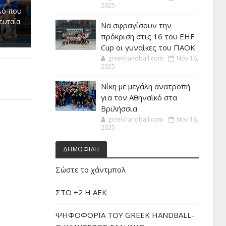
2025
λό που
ευταία
Να σφραγίσουν την
πρόκριση στις 16 του EHF
Cup οι γυναίκες του ΠΑΟΚ
greekhandball.com
Nov 16,
2025
Νίκη με μεγάλη ανατροπή
για τον Αθηναϊκό στα
Βριλήσσια
greekhandball.com
Nov 16,
2025
ΔΗΜΟΦΙΛΗ
Σώστε το χάντμπολ
ΣΤΟ +2 Η ΑΕΚ
ΨΗΦΟΦΟΡΙΑ ΤΟΥ GREEK HANDBALL-