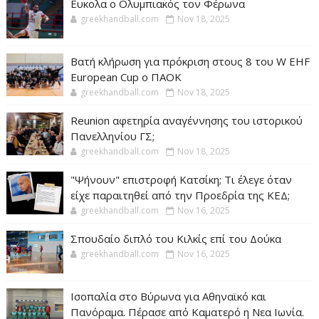
Ευκολα ο Ολυμπιακός τον Φέρωνα
greekhandball.com
Nov 18, 2025
Βατή κλήρωση για πρόκριση στους 8 του W EHF
European Cup ο ΠΑΟΚ
greekhandball.com
Nov 18, 2025
Reunion αφετηρία αναγέννησης του ιστορικού
Πανελληνίου ΓΣ;
greekhandball.com
Nov 18, 2025
"Ψήνουν" επιστροφή Κατσίκη; Τι έλεγε όταν
είχε παραιτηθεί από την Προεδρία της ΚΕΔ;
greekhandball.com
Nov 16, 2025
Σπουδαίο διπλό του Κιλκίς επί του Δούκα
greekhandball.com
Nov 16, 2025
Ισοπαλία στο Βύρωνα για Αθηναϊκό και
Πανόραμα. Πέρασε από Καματερό η Νεα Ιωνία.